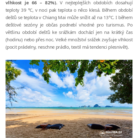
vlhkost je 66 – 82%).
V nejteplejších obdobích dosahují
teploty 39 °C, v noci pak teplota o něco klesá. Během období
dešťů se teplota v Chiang Mai může snížit až na 13°C. I během
dešťové sezóny je občas podnebí vhodné pro turismus. Po
většinu období dešťů ke srážkám dochází jen na krátký čas
(hodinu) nebo přes noc. Velké množství srážek zvyšuje vlhkost
(pocit prádelny, neschne prádlo, textil má tendenci plesnivět).