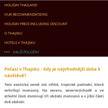
HOLIDAY THAILAND
OUR RECOMMENDATIONS
HOLIDAY PRICE INCLUDING DISCOUNT
O THAJSKU
HOTELS V THAJSKU
DALŠÍ POLOŽKY
Počasí v Thajsku - kdy je nejvhodnější doba k
návštěvě?
Tato exotická země má vlhké, tropické podnebí, které
ovlivňují monzuny. Na severu, severovýchodě a ve
střední části dominují tři období monzunů a v jižní části
dvě období: