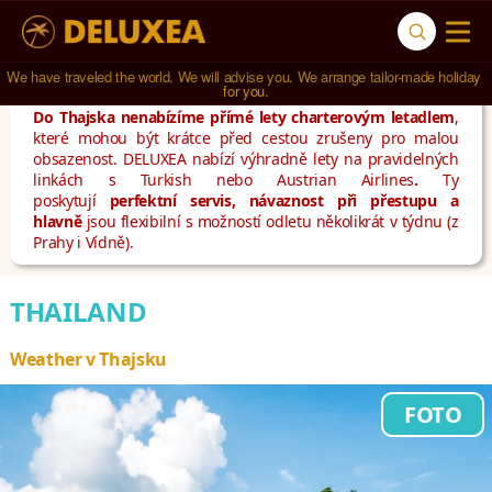
Navštívili jsme 
791 hotelů
 ve 
123 zemích světa
.
Do Thajska nenabízíme přímé lety charterovým letadlem
,
které mohou být krátce před cestou zrušeny pro malou
obsazenost. DELUXEA nabízí výhradně lety na pravidelných
linkách s Turkish nebo Austrian Airlines
.
Ty
poskytují
perfektní servis, návaznost při přestupu a
hlavně
jsou flexibilní s možností odletu několikrát v týdnu (z
Prahy i Vídně).
THAILAND
Weather v Thajsku
FOTO