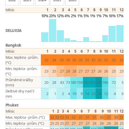
Měsíc
1
2
3
4
5
6
7
8
9
10
11
12
10%
23%
12%
4%
2%
1%
5%
1%
1%
7%
16%
17%
DELUXEA
Bangkok
Měsíc
1
2
3
4
5
6
7
8
9
10
11
12
Max. teplota - prům.
32
34
35
36
35
35
33
33
32
32
32
32
(°C)
Min. teplota - prům.
23
25
27
28
28
27
27
27
26
26
25
23
(°C)
Průměrné srážky
20
28
43
73
180
159
256
274
348
196
72
5
(mm)
Deštivé dny nad 5
2
1
2
4
10
9
14
13
18
12
4
0
mm
Phuket
Měsíc
1
2
3
4
5
6
7
8
9
10
11
12
Max. teplota - prům. (°C)
32
33
33
33
32
31
31
31
30
31
30
31
Min. teplota - prům. (°C)
25
25
25
27
27
27
27
26
26
26
26
25