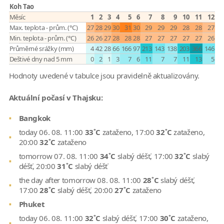
Koh Tao
Měsíc
1
2
3
4
5
6
7
8
9
10
11
12
Max. teplota - prům. (°C)
27
28
29
30
31
30
29
29
29
28
28
27
Min. teplota - prům. (°C)
26
26
27
28
28
28
27
27
27
27
27
26
Průměrné srážky (mm)
4
42
28
66
166
97
213
143
138
203
366
146
Deštivé dny nad 5 mm
0
2
1
3
7
6
11
7
7
11
13
5
Hodnoty uvedené v tabulce jsou pravidelně aktualizovány.
Aktuální počasí v Thajsku:
Bangkok
today 06. 08. 11:00
33˚C
zataženo, 17:00
32˚C
zataženo,
20:00
32˚C
zataženo
tomorrow 07. 08. 11:00
34˚C
slabý déšť, 17:00
32˚C
slabý
déšť, 20:00
31˚C
slabý déšť
the day after tomorrow 08. 08. 11:00
28˚C
slabý déšť,
17:00
28˚C
slabý déšť, 20:00
27˚C
zataženo
Phuket
today 06. 08. 11:00
32˚C
slabý déšť, 17:00
30˚C
zataženo,