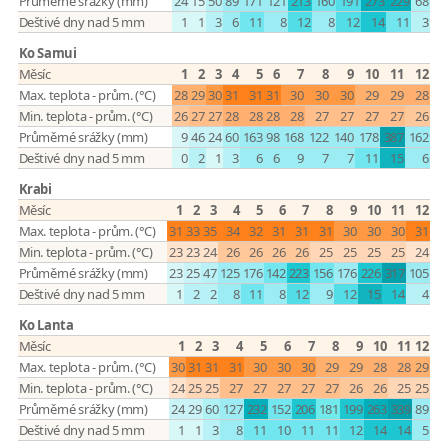
Průměrné srážky (mm)
24
15
50
89
171
121
213
160
191
273
229
68
Deštivé dny nad 5 mm
1
1
3
6
11
8
12
8
12
14
11
3
Ko Samui
Měsíc
1
2
3
4
5
6
7
8
9
10
11
12
Max. teplota - prům. (°C)
28
29
30
31
31
31
30
30
30
29
29
28
Min. teplota - prům. (°C)
26
27
27
28
28
28
28
27
27
27
27
26
Průměrné srážky (mm)
9
46
24
60
163
98
168
122
140
178
387
162
Deštivé dny nad 5 mm
0
2
1
3
6
6
9
7
7
11
15
6
Krabi
Měsíc
1
2
3
4
5
6
7
8
9
10
11
12
Max. teplota - prům. (°C)
31
33
35
34
32
31
31
31
30
30
30
31
Min. teplota - prům. (°C)
23
23
24
26
26
26
26
25
25
25
25
24
Průměrné srážky (mm)
23
25
47
125
176
142
223
156
176
226
317
105
Deštivé dny nad 5 mm
1
2
2
8
11
8
12
9
12
15
14
4
Ko Lanta
Měsíc
1
2
3
4
5
6
7
8
9
10
11
12
Max. teplota - prům. (°C)
30
31
31
31
30
30
30
29
29
28
28
29
Min. teplota - prům. (°C)
24
25
25
27
27
27
27
27
26
26
25
25
Průměrné srážky (mm)
24
29
60
127
232
152
206
181
199
263
339
89
Deštivé dny nad 5 mm
1
1
3
8
11
10
11
11
12
14
14
5