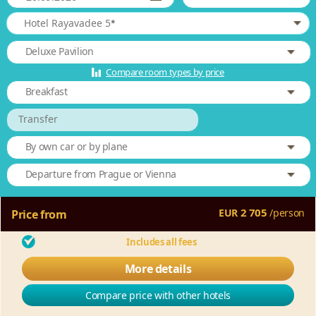
*
Hotel Rayavadee 5
Deluxe Pavilion
Compare room types by price
Breakfast
Transfer
By own car or by plane
Departure from Prague or Vienna
2 705
EUR
/
person
Price from
Includes all fees
More details
Compare price with other hotels