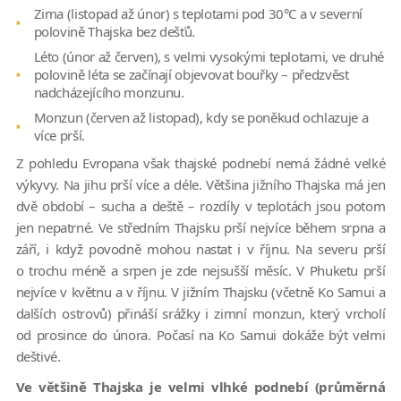
Zima (listopad až únor) s teplotami pod 30°C a v severní
polovině Thajska bez dešťů.
Léto (únor až červen), s velmi vysokými teplotami, ve druhé
polovině léta se začínají objevovat bouřky – předzvěst
nadcházejícího monzunu.
Monzun (červen až listopad), kdy se poněkud ochlazuje a
více prší.
Z pohledu Evropana však thajské podnebí nemá žádné velké
výkyvy. Na jihu prší více a déle. Většina jižního Thajska má jen
dvě období – sucha a deště – rozdíly v teplotách jsou potom
jen nepatrné. Ve středním Thajsku prší nejvíce během srpna a
září, i když povodně mohou nastat i v říjnu. Na severu prší
o trochu méně a srpen je zde nejsušší měsíc. V Phuketu prší
nejvíce v květnu a v říjnu. V jižním Thajsku (včetně Ko Samui a
dalších ostrovů) přináší srážky i zimní monzun, který vrcholí
od prosince do února. Počasí na Ko Samui dokáže být velmi
deštivé.
Ve většině Thajska je velmi vlhké podnebí (průměrná