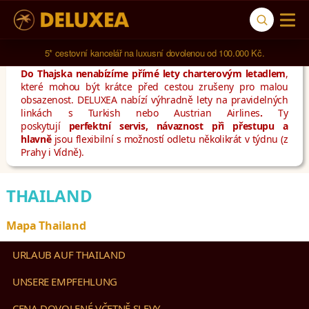
5* cestovní kancelář na luxusní dovolenou od 100.000 Kč.
Do Thajska nenabízíme přímé lety charterovým letadlem
,
které mohou být krátce před cestou zrušeny pro malou
obsazenost. DELUXEA nabízí výhradně lety na pravidelných
linkách s Turkish nebo Austrian Airlines
.
Ty
poskytují
perfektní servis, návaznost při přestupu a
hlavně
jsou flexibilní s možností odletu několikrát v týdnu (z
Prahy i Vídně).
THAILAND
Mapa Thailand
URLAUB AUF THAILAND
UNSERE EMPFEHLUNG
CENA DOVOLENÉ VČETNĚ SLEVY