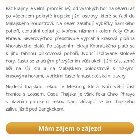
Ráz krajiny je velmi proměnlivý, od vysokých hor na severu až
po vápencem pokryté tropické jižní ostrovy, které se řadí do
Malajského souostroví. Na sever zasahují výběžky Šanského
pohoří, centrální oblast je tvořena nížinami kolem řeky Chao
Phraya. Severovýchod představuje vyprahlá krasová plošina
Khoratského plató. Po západním okraji Khoratského plató se
k jihu táhnou pískovcová pohoří, tvořící izolované stolové
hory, často se značným převýšením vůči okolí. Jižní část země
leží na šíji Kra a na Malajském poloostrově s nízkými
krasovými horami, tvořícími často fantastické skalní útvary.
Nejdelší thajskou řekou je Mekong, která tvoří větší část
hranice s Laosem. Osou Thajska je však řeka Chao Phraya
s hlavním přítokem, řekou Nan, vlévající se do Thajského
zálivu jižně pod Bangkokem.
Mám zájem o zájezd