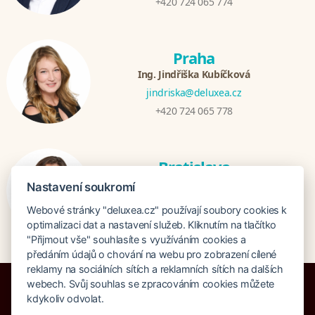
+420 724 065 774
Praha
Ing. Jindřiška Kubíčková
jindriska@deluxea.cz
+420 724 065 778
Bratislava
Katarina Hutníková
Nastavení soukromí
katarina@deluxea.sk
Webové stránky "deluxea.cz" používají soubory cookies k
+421 948 759 074
optimalizaci dat a nastavení služeb. Kliknutím na tlačítko
"Přijmout vše" souhlasíte s využíváním cookies a
předáním údajů o chování na webu pro zobrazení cílené
reklamy na sociálních sítích a reklamních sítích na dalších
webech. Svůj souhlas se zpracováním cookies můžete
kdykoliv odvolat.