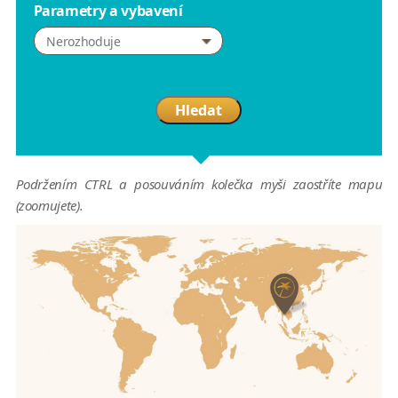
Parametry a vybavení
Nerozhoduje
Hledat
Podržením CTRL a posouváním kolečka myši zaostříte mapu
(zoomujete).