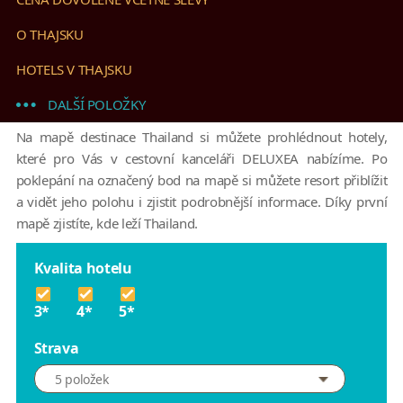
O THAJSKU
HOTELS V THAJSKU
DALŠÍ POLOŽKY
Na mapě destinace Thailand si můžete prohlédnout hotely,
které pro Vás v cestovní kanceláři DELUXEA nabízíme. Po
poklepání na označený bod na mapě si můžete resort přiblížit
a vidět jeho polohu i zjistit podrobnější informace. Díky první
mapě zjistíte, kde leží Thailand.
Kvalita hotelu
3*
4*
5*
Strava
5 položek