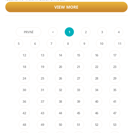
VIEW MORE
PRVNÍ
<
1
2
3
4
5
6
7
8
9
10
11
12
13
14
15
16
17
18
19
20
21
22
23
24
25
26
27
28
29
30
31
32
33
34
35
36
37
38
39
40
41
42
43
44
45
46
47
48
49
50
51
52
53