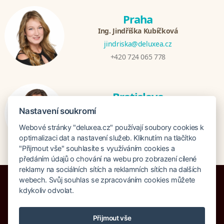
Praha
Ing. Jindřiška Kubíčková
jindriska@deluxea.cz
+420 724 065 778
Bratislava
Katarina Hutníková
Nastavení soukromí
katarina@deluxea.sk
Webové stránky "deluxea.cz" používají soubory cookies k
+421 948 759 074
optimalizaci dat a nastavení služeb. Kliknutím na tlačítko
"Přijmout vše" souhlasíte s využíváním cookies a
předáním údajů o chování na webu pro zobrazení cílené
reklamy na sociálních sítích a reklamních sítích na dalších
webech. Svůj souhlas se zpracováním cookies můžete
kdykoliv odvolat.
Bankruptcy insurance 125 000 000 CZK
Přijmout vše