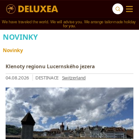
We have traveled the world. We will advise you. We arrange tailor-made holiday 
for you.
NOVINKY
Novinky
Klenoty regionu Lucernského jezera
04.08.2026
DESTINACE
Switzerland