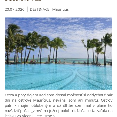
20.07.2026
DESTINACE
Mauritius
Cesta a prvý dojem Keď som dostal možnosť si oddýchnuť pár
dní na ostrove Maurícius, neváhal som ani minutu. Ostrov
patrí k mojím obľúbeným a už dlhšie som mal v pláne ho
navštíviť počas „zimy“ na južnej polohuli. Naša cesta začala na
letisku vo Viedni. Leteli sme s...