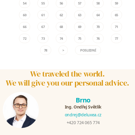
54
55
56
57
58
59
60
61
62
63
64
65
66
67
68
69
70
71
72
73
74
75
76
77
78
>
POSLEDNÍ
We traveled the world.
We will give you our personal advice.
Brno
Ing. Ondřej Světlík
ondrej@deluxea.cz
+420 724 065 774