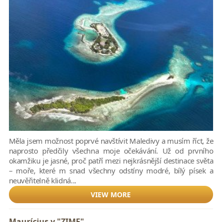
Měla jsem možnost poprvé navštívit Maledivy a musím říct, že
naprosto předčily všechna moje očekávání. Už od prvního
okamžiku je jasné, proč patří mezi nejkrásnější destinace světa
– moře, které m snad všechny odstíny modré, bílý písek a
neuvěřitelně klidná...
VIEW MORE
Maurícius v "ZIME"