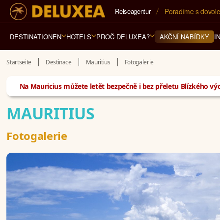
Reiseagentur
5* cestovní kancel
DESTINATIONEN
HOTELS
PROČ DELUXEA?
I
AKČNÍ NABÍDKY
Startseite
Destinace
Mauritius
Fotogalerie
Na Mauricius můžete letět bezpečně i bez přeletu Blízkého výc
MAURITIUS
Fotogalerie