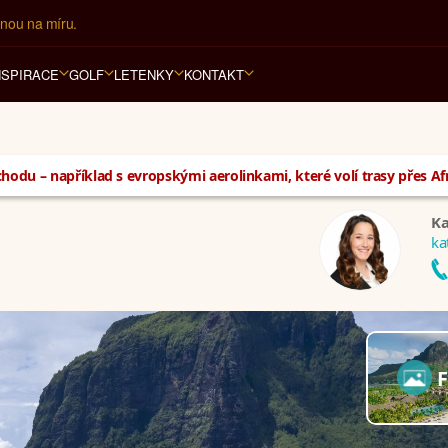
ář na luxusní dovolenou od 100.000 Kč.
NSPIRACE
GOLF
LETENKY
KONTAKT
hodu – například s evropskými aerolinkami, které volí trasy přes Af
Ka
ka
F