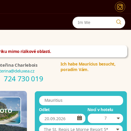
riku mimo rizikové oblasti.
Ich habe Maurícius besucht,
teřina Charlebois
poradím Vám.
terina@deluxea.cz
724 730 019
Mauritius
OTO
Odlet
Nocí v hotelu
7
*
The St. Regis Le Morne Resort 5