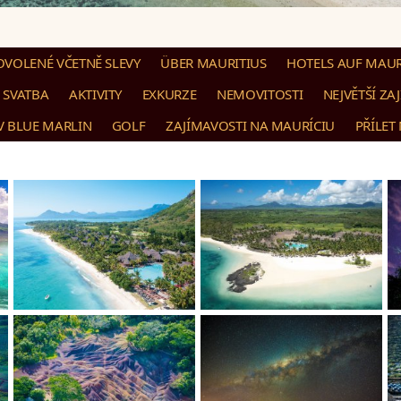
OVOLENÉ VČETNĚ SLEVY
ÜBER MAURITIUS
HOTELS AUF MAUR
SVATBA
AKTIVITY
EXKURZE
NEMOVITOSTI
NEJVĚTŠÍ ZA
 BLUE MARLIN
GOLF
ZAJÍMAVOSTI NA MAURÍCIU
PŘÍLET