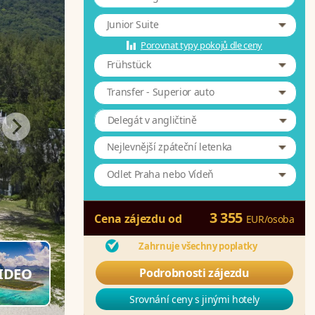
Junior Suite
Porovnat typy pokojů dle ceny
Frühstück
Transfer - Superior auto
Delegát v angličtině
Nejlevnější zpáteční letenka
Odlet Praha nebo Vídeň
3 355
Cena zájezdu od
EUR
/
osoba
Zahrnuje všechny poplatky
IDEO
Podrobnosti zájezdu
Srovnání ceny s jinými hotely