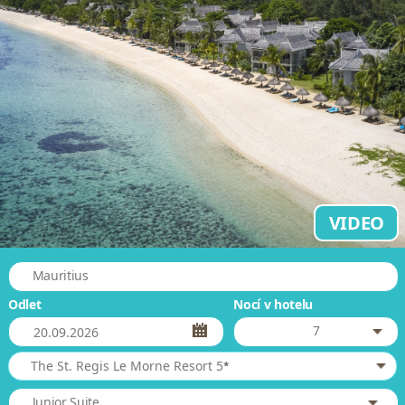
VIDEO
Mauritius
Odlet
Nocí v hotelu
7
*
The St. Regis Le Morne Resort 5
Junior Suite