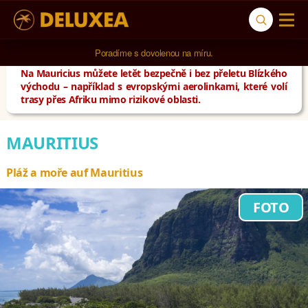
5* cestovní kancelář na luxusní dovolenou od 100.000 Kč.
Poradíme s dovolenou na míru.
Na Mauricius můžete letět bezpečně i bez přeletu Blízkého
východu – například s evropskými aerolinkami, které volí
trasy přes Afriku mimo rizikové oblasti.
MAURITIUS
Pláž a moře auf Mauritius
FOTO