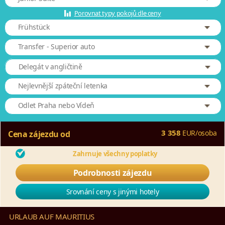
Porovnat typy pokojů dle ceny
Frühstück
Transfer - Superior auto
Delegát v angličtině
Nejlevnější zpáteční letenka
Odlet Praha nebo Vídeň
3 358
EUR
/
osoba
Cena zájezdu od
Zahrnuje všechny poplatky
Podrobnosti zájezdu
Srovnání ceny s jinými hotely
URLAUB AUF MAURITIUS