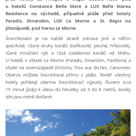
u hotelů Constance Belle Mare a LUX Belle Marea
Residence na východě, případně pláže před hotely
Paradis, Dinarobin, LUX Le Morne a St. Regis na
jihozápadě, pod horou Le Morne.
Šnorchlování je na každé straně ostrova jiné a něčím
specifické: různé druhy korálů (keříkovité, ploché, hřibovité),
různé množství ryb a růzá vzdálenost korálů od břehu.
U hotelů v oblasti Le Morne (Paradis, Dinarobin, Pavillons) a
všude na severozápadě (Victoria, Trou aux Biches, Canonnier,
Oberoi) můžete šnorchlovat přímo z pláže. Téměř všechny
hotely pořádají zdarma šnorchlovací výjezdy člunem (cca
15 minut jízdy) k útesu do hloubky od 3 do 8 metrů, korály
zde jsou méně dotčené.