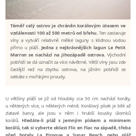
Téměř celý ostrov je chráněn korálovým útesem ve
vzdálenosti 100 až 500 metrů od břehu.
Ten zastavuje
vlny a vytváří relativně mělké laguny s klidnou vodou
přímo u pláží.
Jedna z nejkrásnějších lagun Le Petit
Marron se nachází na jihozápadě ostrova.
Východní
pobřeží se dá označit za více návětrné. Větší vlny jsou zde
častější než na zbytku ostrova, na jižním pobřeží se
setkáte s mořskými proudy.
U většiny pláží se již od hloubky cca 50 cm nachází korály,
u některých více, u některých méně. Korálový písek je bílé až
zlatavé barvy, ale jsou v něm i hrubší kousky úlomků
korálů.
Hledáte-li pláž s jemným pískem a minimem
korálů, tak si vyberte oblast Flic en Flac na západě, třeba
před hotely La Pirogue a Sugar Beach, nebo pláž