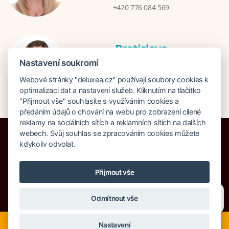
+420 776 084 569
Bratislava
Katarina Hutníková
Nastavení soukromí
katarina@deluxea.sk
Webové stránky "deluxea.cz" používají soubory cookies k
+421 948 759 074
optimalizaci dat a nastavení služeb. Kliknutím na tlačítko
"Přijmout vše" souhlasíte s využíváním cookies a
předáním údajů o chování na webu pro zobrazení cílené
reklamy na sociálních sítích a reklamních sítích na dalších
webech. Svůj souhlas se zpracováním cookies můžete
kdykoliv odvolat.
Pojištění proti úpadku 125 000 000 Kč
Přijmout vše
O společnosti
Naše ocenění
Sitemap
Rechtsklausel
Potřebujete poradit?
Zeptejte se našeho asistenta
Suche
Cookies
Odmítnout vše
Chettyho
.
© Copyright DELUXEA a.s. 1995-2026
Nyní je ideální čas na rozhodování o letní dovolené, ať ji
Nastavení
neřešíte na poslední chvíli. Smartwings i Austrian lety po