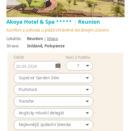
*****
Akoya Hotel & Spa
|
Reunion
Komfort a pohoda u pláže chráněné korálovým útesem
Lokalita:
Reunion
|
Mapa
Strava:
Snídaně, Polopenze
Odlet
Nocí v hotelu
7
Superior Garden Side
Frühstück
Transfer
Anglicky mluvící delegát
Nejlevnější zpáteční letenka