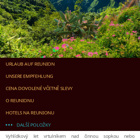
URLAUB AUF REUNION
UNSERE EMPFEHLUNG
CENA DOVOLENÉ VČETNĚ SLEVY
O REUNIONU
HOTELS NA REUNIONU
DALŠÍ POLOŽKY
Vyhlídkový let vrtulníkem nad činnou sopkou nebo