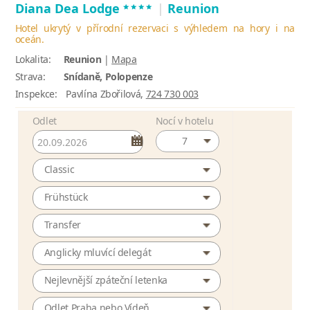
****
Diana Dea Lodge
|
Reunion
Hotel ukrytý v přírodní rezervaci s výhledem na hory i na
oceán.
Lokalita:
Reunion
|
Mapa
Strava:
Snídaně, Polopenze
Inspekce:
Pavlína Zbořilová,
724 730 003
Odlet
Nocí v hotelu
7
Classic
Frühstück
Transfer
Anglicky mluvící delegát
Nejlevnější zpáteční letenka
Odlet Praha nebo Vídeň