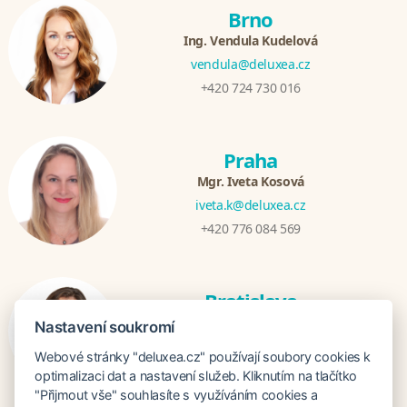
Brno
Ing. Vendula Kudelová
vendula@deluxea.cz
+420 724 730 016
Praha
Mgr. Iveta Kosová
iveta.k@deluxea.cz
+420 776 084 569
Bratislava
Katarina Hutníková
Nastavení soukromí
katarina@deluxea.sk
Webové stránky "deluxea.cz" používají soubory cookies k
+421 948 759 074
optimalizaci dat a nastavení služeb. Kliknutím na tlačítko
"Přijmout vše" souhlasíte s využíváním cookies a