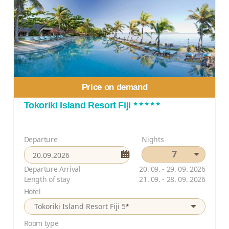
Price on demand
*****
Tokoriki Island Resort Fiji
Departure
Nights
7
Departure Arrival
20. 09. - 29. 09. 2026
Length of stay
21. 09. - 28. 09. 2026
Hotel
*
Tokoriki Island Resort Fiji 5
Room type