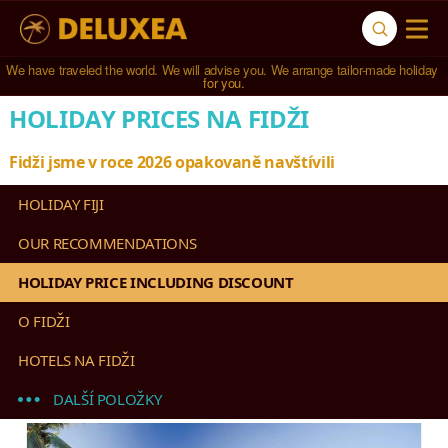
We have traveled the world. We will advise you. We arrange tailor-made holiday 
for you.
HOLIDAY PRICES NA FIDŽI
Fidži jsme v roce 2026 opakovaně navštívili
HOLIDAY FIJI
OUR RECOMMENDATIONS
HOLIDAY PRICE INCLUDING DISCOUNT
O FIDŽI
HOTELS NA FIDŽI
DALŠÍ POLOŽKY