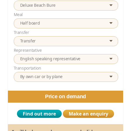
Deluxe Beach Bure
Meal
Half board
Transfer
Transfer
Representative
English speaking representative
Transportation
By own car or by plane
Price on demand
Find out more
Make an enquiry