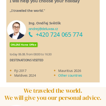
I will help you choose your holiday
„I traveled the world.“
Ing. Ondřej Světlík
ondrej@deluxea.cz
+420 724 065 774
ONLINE Home Office
today 06.08. from 08:00 to 16:30
DESTINATIONS VISITED
Fiji 2017
Mauritius 2026
Maldives 2024
Other countries
We traveled the world.
We will give you our personal advice.