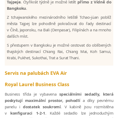
Tajpeje
. Čtyřikrát týdně je možné letět
přímo z Vídně do
Bangkoku
.
Z tchajwanského mezinárodního letiště Tchao-jüan poblíž
města Tajpej lze pohodlně pokračovat do řady destinací
v Číně, Japonsku, na Bali (Denpasar), Filipínách a na mnoho
dalších míst.
S přestupem v Bangkoku je možné cestovat do oblíbených
thajských destinací Chiang Rai, Chiang Mai, Koh Samui,
Krabi, Pukhet, Sukothai, Trat a Surat Thani.
Servis na palubách EVA Air
Royal Laurel Business Class
Business třída je vybavena
speciálními sedadly, která
poskytují maximální prostor, pohodlí
a díky pevnému
panelu i
dostatek soukromí
. V kabině jsou rozmístěna
v
konfiguraci 1-2-1
. Každé sedadlo lze jednoduchým