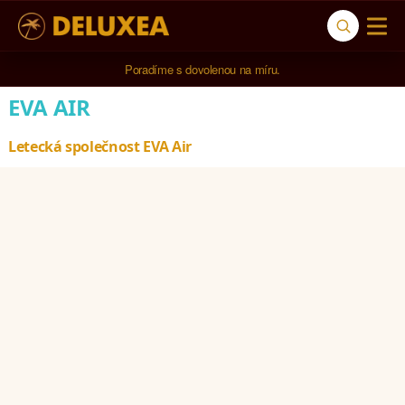
5* cestovní kancelář na luxusní dovolenou od 100.000 Kč.
Poradíme s dovolenou na míru.
EVA AIR
Letecká společnost EVA Air