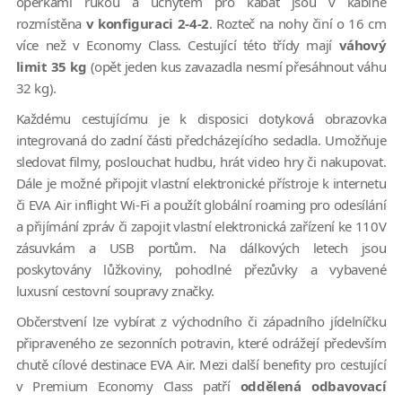
opěrkami rukou a úchytem pro kabát jsou v kabině
rozmístěna
v konfiguraci 2-4-2
. Rozteč na nohy činí o 16 cm
více než v Economy Class. Cestující této třídy mají
váhový
limit 35 kg
(opět jeden kus zavazadla nesmí přesáhnout váhu
32 kg).
Každému cestujícímu je k disposici dotyková obrazovka
integrovaná do zadní části předcházejícího sedadla. Umožňuje
sledovat filmy, poslouchat hudbu, hrát video hry či nakupovat.
Dále je možné připojit vlastní elektronické přístroje k internetu
či EVA Air inflight Wi-Fi a použít globální roaming pro odesílání
a přijímání zpráv či zapojit vlastní elektronická zařízení ke 110V
zásuvkám a USB portům. Na dálkových letech jsou
poskytovány lůžkoviny, pohodlné přezůvky a vybavené
luxusní cestovní soupravy značky.
Občerstvení lze vybírat z východního či západního jídelníčku
připraveného ze sezonních potravin, které odrážejí především
chutě cílové destinace EVA Air. Mezi další benefity pro cestující
v Premium Economy Class patří
oddělená odbavovací