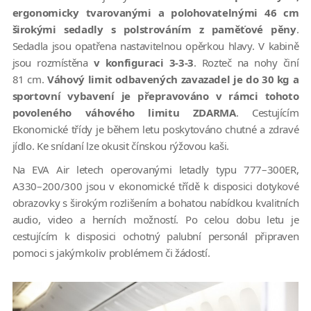
ergonomicky tvarovanými a polohovatelnými 46 cm
širokými sedadly s polstrováním z paměťové pěny
.
Sedadla jsou opatřena nastavitelnou opěrkou hlavy. V kabině
jsou rozmístěna
v konfiguraci 3-3-3
. Rozteč na nohy činí
81 cm.
Váhový limit odbavených zavazadel je do 30 kg a
sportovní vybavení je přepravováno v rámci tohoto
povoleného váhového limitu ZDARMA
. Cestujícím
Ekonomické třídy je během letu poskytováno chutné a zdravé
jídlo. Ke snídaní lze okusit čínskou rýžovou kaši.
Na EVA Air letech operovanými letadly typu 777–300ER,
A330–200/300 jsou v ekonomické třídě k disposici dotykové
obrazovky s širokým rozlišením a bohatou nabídkou kvalitních
audio, video a herních možností. Po celou dobu letu je
cestujícím k disposici ochotný palubní personál připraven
pomoci s jakýmkoliv problémem či žádostí.