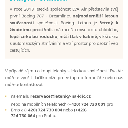
V roce 2018 letecká společnost EVA Air představila svůj
první Boeing 787 - Dreamliner,
nejmodernější letoun
současnosti
společnosti Boeing. Letoun je
šetrný k
životnímu prostředí
, má menší emise oxitu uhličitého,
lepší cirkulaci vzduchu
,
nižší tlak v kabině
, větší okna
s automatickým stmíváním a vtší prostor pro osobní věci
cestujících.
V případě zájmu o koupi letenky s leteckou společností Eva Air
můžete využít tlačítko níže pro vstup do formuláře nebo nás
můžete kontaktovat:
na emailu
rezervace@letenky-na-klic.cz
nebo na mobilních telefonech
(+420) 724 730 001
pro
Brno a
(+420) 724 730 004
nebo
(+420)
724 730 064
pro Prahu.