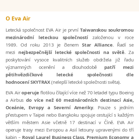
O Eva Air
Letecká společnost EVA Air je první
Taiwanskou soukromou
mezinárodní leteckou společností
založenou v roce
1989. Od roku 2013 je členem
Star Alliance
. Řadí se
mezi
nejbezpečnější letecké společnosti na světě
. Za
poskytování vysoce kvalitních služeb obdržela již řadu
významných ocenění a dlouhodobě
patří mezi
pětihvězdičkové letecké společnosti dle
hodnocení SKYTRAX
(nelepší letecké společnosti světa).
EVA Air
operuje
flotilou čítající více než 70 letadel typu Boeing
a Airbus
do více než 60 mezinárodních destinací Asie,
Oceánie, Evropy a Severní Ameriky
. Pouze s jedním
přestupem v Taipei nebo Bangkoku spojuje cestující s každým
větším městem Asie včetně 17 destinací v Číně. EVA Air
operuje trasy mezi Evropou a Asií letouny upravenými do tří
kabin –
Royal Laurel Business Class, Premium Economy a