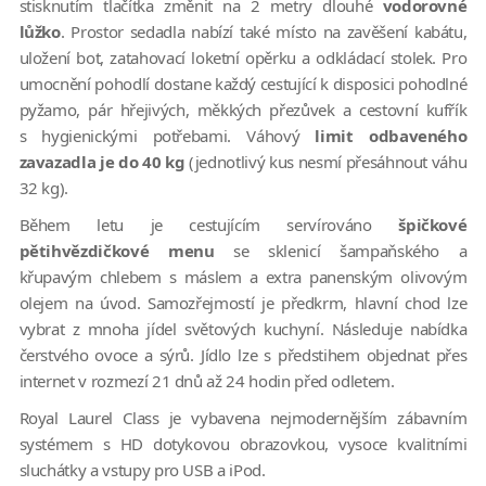
stisknutím tlačítka změnit na 2 metry dlouhé
vodorovné
lůžko
. Prostor sedadla nabízí také místo na zavěšení kabátu,
uložení bot, zatahovací loketní opěrku a odkládací stolek. Pro
umocnění pohodlí dostane každý cestující k disposici pohodlné
pyžamo, pár hřejivých, měkkých přezůvek a cestovní kufřík
s hygienickými potřebami. Váhový
limit odbaveného
zavazadla je do 40 kg
(jednotlivý kus nesmí přesáhnout váhu
32 kg).
Během letu je cestujícím servírováno
špičkové
pětihvězdičkové menu
se sklenicí šampaňského a
křupavým chlebem s máslem a extra panenským olivovým
olejem na úvod. Samozřejmostí je předkrm, hlavní chod lze
vybrat z mnoha jídel světových kuchyní. Následuje nabídka
čerstvého ovoce a sýrů. Jídlo lze s předstihem objednat přes
internet v rozmezí 21 dnů až 24 hodin před odletem.
Royal Laurel Class je vybavena nejmodernějším zábavním
systémem s HD dotykovou obrazovkou, vysoce kvalitními
sluchátky a vstupy pro USB a iPod.