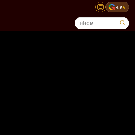
G
4.8
★