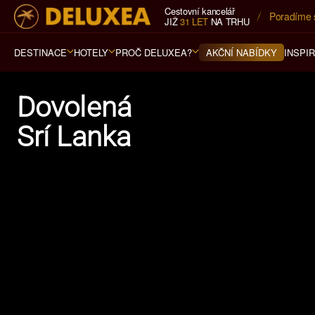
Cestovní kancelář
Poradíme 
5* cestovn
JIŽ
31 LET
NA TRHU
DESTINACE
HOTELY
PROČ DELUXEA?
INSPI
AKČNÍ NABÍDKY
Dovolená
Srí Lanka