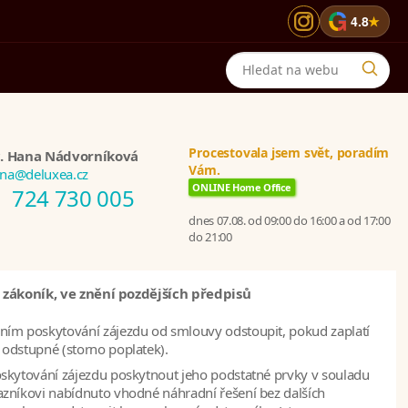
G
4.8
★
Procestovala jsem svět, poradím
. Hana Nádvorníková
Vám.
na@deluxea.cz
ONLINE Home Office
724 730 005
dnes 07.08. od 09:00 do 16:00 a od 17:00
do 21:00
 zákoník, ve znění pozdějších předpisů
ním poskytování zájezdu od smlouvy odstoupit, pokud zaplatí
odstupné (storno poplatek).
skytování zájezdu poskytnout jeho podstatné prvky v souladu
zníkovi nabídnuto vhodné náhradní řešení bez dalších