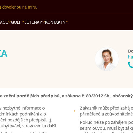
s dovolenou na míru.
RACE
GOLF
LETENKY
KONTAKTY
KA
Bc
ha
e znění pozdějších předpisů, a zákona č. 89/2012 Sb., občanský
y nezbytné informace o
Zákazník může před zaháje
odmínkách podnikání a o
přiměřené a zdůvodnitelné 
ění pozdějších předpisů, tj.
Pokud nelze po zahájení po
ubytování, stravování a další.
se smlouvou, musí být záka