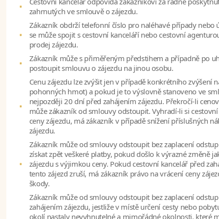
Cestovní kancelář odpovídá zákazníkovi za řádné poskytnut
zahrnutých ve smlouvě o zájezdu.
Zákazník obdrží telefonní číslo pro naléhavé případy nebo
se může spojit s cestovní kanceláří nebo cestovní agenturo
prodej zájezdu.
Zákazník může s přiměřeným předstihem a případně po uh
postoupit smlouvu o zájezdu na jinou osobu.
Cenu zájezdu lze zvýšit jen v případě konkrétního zvýšení 
pohonných hmot) a pokud je to výslovně stanoveno ve smlo
nejpozději 20 dní před zahájením zájezdu. Překročí-li ceno
může zákazník od smlouvy odstoupit. Vyhradí-li si cestovní
ceny zájezdu, má zákazník v případě snížení příslušných ná
zájezdu.
Zákazník může od smlouvy odstoupit bez zaplacení odstup
získat zpět veškeré platby, pokud došlo k výrazné změně j
zájezdu s výjimkou ceny. Pokud cestovní kancelář před za
tento zájezd zruší, má zákazník právo na vrácení ceny záj
škody.
Zákazník může od smlouvy odstoupit bez zaplacení odstup
zahájením zájezdu, jestliže v místě určení cesty nebo pob
okolí nastaly nevyhnutelné a mimořádné okolnosti, které