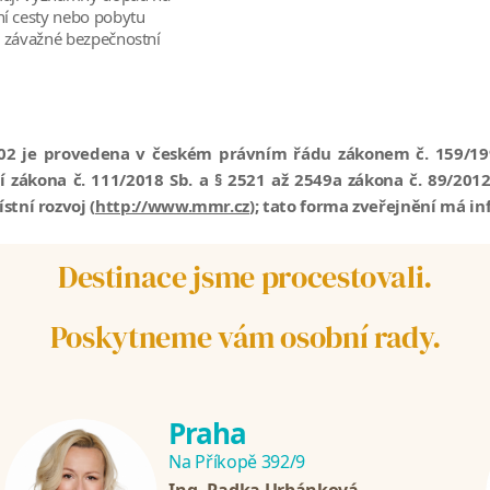
ní cesty nebo pobytu
u závažné bezpečnostní
02 je provedena v českém právním řádu zákonem č. 159/19
í zákona č. 111/2018 Sb. a § 2521 až 2549a zákona č. 89/2012
tní rozvoj (
http://www.mmr.cz
); tato forma zveřejnění má in
Destinace jsme procestovali.
Poskytneme vám osobní rady.
Praha
Na Příkopě 392/9
Ing. Radka Urbánková