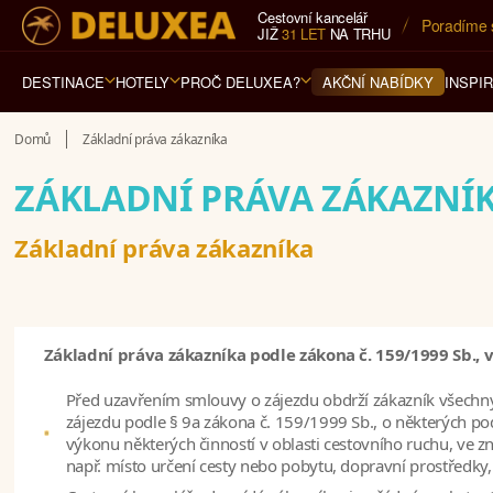
Cestovní kancelář
Poradíme 
JIŽ
31 LET
NA TRHU
DESTINACE
HOTELY
PROČ DELUXEA?
INSPI
AKČNÍ NABÍDKY
Domů
Základní práva zákazníka
ZÁKLADNÍ PRÁVA ZÁKAZNÍ
Základní práva zákazníka
Základní práva zákazníka podle zákona č. 159/1999 Sb., v
Před uzavřením smlouvy o zájezdu obdrží zákazník všechn
zájezdu podle § 9a zákona č. 159/1999 Sb., o některých p
výkonu některých činností v oblasti cestovního ruchu, ve zn
např. místo určení cesty nebo pobytu, dopravní prostředky, 