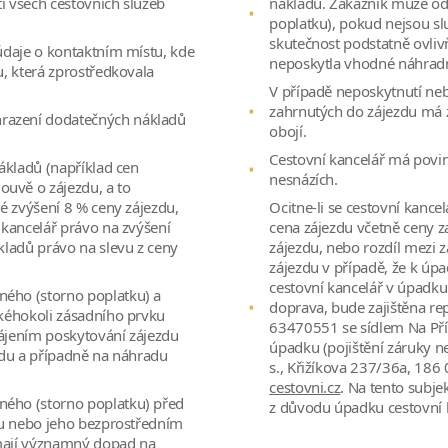
í všech cestovních služeb
nákladů. Zákazník může od
poplatku), pokud nejsou s
skutečnost podstatně ovliv
 údaje o kontaktním místu, kde
neposkytla vhodné náhradn
u, která zprostředkovala
V případě neposkytnutí ne
zahrnutých do zájezdu má 
razení dodatečných nákladů
obojí.
Cestovní kancelář má povi
nákladů (například cen
nesnázích.
uvě o zájezdu, a to
vé zvýšení 8 % ceny zájezdu,
Ocitne-li se cestovní kanc
 kancelář právo na zvýšení
cena zájezdu včetně ceny z
kladů právo na slevu z ceny
zájezdu, nebo rozdíl mezi
zájezdu v případě, že k úpa
cestovní kancelář v úpadku 
ného (storno poplatku) a
doprava, bude zajištěna rep
akéhokoli zásadního prvku
63470551 se sídlem Na Přík
hájením poskytování zájezdu
úpadku (pojištění záruky n
ezdu a případně na náhradu
s., Křižíkova 237/36a, 186
cestovni.cz
. Na tento subje
ného (storno poplatku) před
z důvodu úpadku cestovní 
ytu nebo jeho bezprostředním
 mají významný dopad na