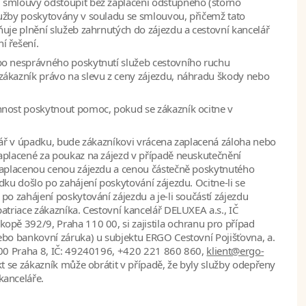
 smlouvy odstoupit bez zaplacení odstupného (storno
lužby poskytovány v souladu se smlouvou, přičemž tato
ňuje plnění služeb zahrnutých do zájezdu a cestovní kancelář
í řešení.
bo nesprávného poskytnutí služeb cestovního ruchu
zákazník právo na slevu z ceny zájezdu, náhradu škody nebo
nnost poskytnout pomoc, pokud se zákazník ocitne v
elář v úpadku, bude zákazníkovi vrácena zaplacená záloha nebo
aplacené za poukaz na zájezd v případě neuskutečnění
 zaplacenou cenou zájezdu a cenou částečně poskytnutého
dku došlo po zahájení poskytování zájezdu. Ocitne-li se
po zahájení poskytování zájezdu a je-li součástí zájezdu
atriace zákazníka. Cestovní kancelář DELUXEA a.s., IČ
opě 392/9, Praha 110 00, si zajistila ochranu pro případ
ebo bankovní záruka) u subjektu ERGO Cestovní Pojišťovna, a.
 00 Praha 8, IČ: 49240196, +420 221 860 860,
klient@ergo-
kt se zákazník může obrátit v případě, že byly služby odepřeny
kanceláře.