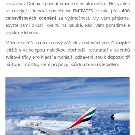
zastávky v Dubaji a poznat krásné orientální město. Nejrychleji
se rozvíjející letecká společnost EMIRATES získala přes
400
celosvětových ocenění
za výjimečnost. My vám přejeme,
abyste sami okusili kvalitu na palubě. Rádi vám poradíme a
zajistíme letenku.
Můžete se těšit na zcela nový zážitek z cestování přes Dubajské
letiště s velkolepou nabídkou obchodů, restaurací a salónků
světové třídy. Pro hladší a rychlejší odbavení jsou k dispozici tři
nástupní můstky, které propojují každou bránu s letadlem.