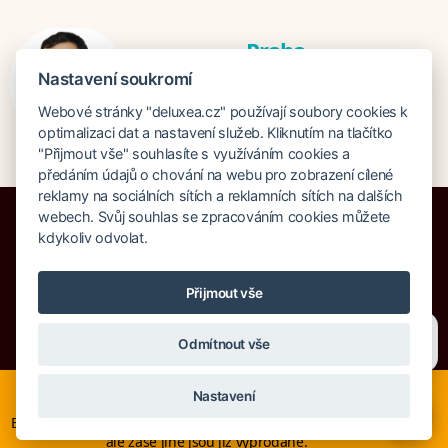
Praha
Mgr. Roman Švec
Nastavení soukromí
roman@airticket.cz
Webové stránky "deluxea.cz" používají soubory cookies k
+420 724 730 064
optimalizaci dat a nastavení služeb. Kliknutím na tlačítko
"Přijmout vše" souhlasíte s využíváním cookies a
předáním údajů o chování na webu pro zobrazení cílené
reklamy na sociálních sítích a reklamních sítích na dalších
webech. Svůj souhlas se zpracováním cookies můžete
kdykoliv odvolat.
Pojištění proti úpadku 125 000 000 Kč
Přijmout vše
O společnosti
Naše ocenění
Mapa stránek
Právní doložka
Potřebujete poradit?
Zeptejte se našeho asistenta
Vyhledávání
Cookies
Odmítnout vše
Chettyho
.
© Copyright DELUXEA a.s. 1995-2026
Nyní je ideální čas na rozhodování o letní dovolené, ať ji
Nastavení
neřešíte na poslední chvíli. Smartwings i Austrian lety po
×
Evropě neruší. Mnohé hotely v Evropě stále nabízí akční ceny,
ale zase jiné jsou již vyprodané.