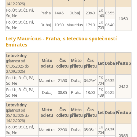
14.12.2026)
Po, Út, St, Čt, Pá,
EK
Praha
14:45
Dubaj
23:40
05:55
So, Ne
140
10:50
Po, Út, St, Čt, Pá,
EK
Dubaj
10:30
Mauritius
17:10
06:40
So, Ne
703
Lety Maurícius - Praha, s leteckou společností
Emirates
Letové dny
Místo
Čas
Místo
Čas
(platnost od
Let
Doba
Přestup
odletu
odletu
příletu
příletu
01.05.2026 do
27.09.2026)
Po, Út, St, Čt, Pá,
EK
Mauritius
21:50
Dubaj
04:25+1
06:35
So, Ne
704
04:10
Po, Út, St, Čt, Pá,
EK
Dubaj
08:35
Praha
13:00
06:25
So, Ne
139
Letové dny
Místo
Čas
Místo
Čas
(platnost od
Let
Doba
Přestup
odletu
odletu
příletu
příletu
25.10.2026 do
14.12.2026)
Po, Út, St, Čt, Pá,
EK
Mauritius
22:30
Dubaj
05:05+1
06:35
So, Ne
704
03:35