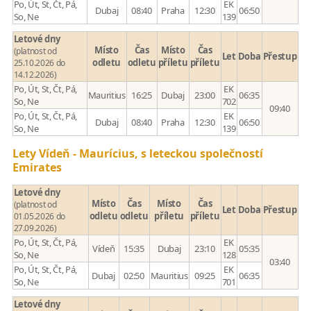
Po, Út, St, Čt, Pá,
EK
Dubaj
08:40
Praha
12:30
06:50
So, Ne
139
Letové dny
Místo
Čas
Místo
Čas
(platnost od
Let
Doba
Přestup
odletu
odletu
příletu
příletu
25.10.2026 do
14.12.2026)
Po, Út, St, Čt, Pá,
EK
Mauritius
16:25
Dubaj
23:00
06:35
So, Ne
702
09:40
Po, Út, St, Čt, Pá,
EK
Dubaj
08:40
Praha
12:30
06:50
So, Ne
139
Lety Vídeň - Maurícius, s leteckou společností
Emirates
Letové dny
Místo
Čas
Místo
Čas
(platnost od
Let
Doba
Přestup
odletu
odletu
příletu
příletu
01.05.2026 do
27.09.2026)
Po, Út, St, Čt, Pá,
EK
Vídeň
15:35
Dubaj
23:10
05:35
So, Ne
128
03:40
Po, Út, St, Čt, Pá,
EK
Dubaj
02:50
Mauritius
09:25
06:35
So, Ne
701
Letové dny