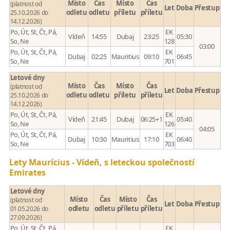
Místo
Čas
Místo
Čas
(platnost od
Let
Doba
Přestup
odletu
odletu
příletu
příletu
25.10.2026 do
14.12.2026)
Po, Út, St, Čt, Pá,
EK
Vídeň
14:55
Dubaj
23:25
05:30
So, Ne
128
03:00
Po, Út, St, Čt, Pá,
EK
Dubaj
02:25
Mauritius
09:10
06:45
So, Ne
701
Letové dny
Místo
Čas
Místo
Čas
(platnost od
Let
Doba
Přestup
odletu
odletu
příletu
příletu
25.10.2026 do
14.12.2026)
Po, Út, St, Čt, Pá,
EK
Vídeň
21:45
Dubaj
06:25+1
05:40
So, Ne
126
04:05
Po, Út, St, Čt, Pá,
EK
Dubaj
10:30
Mauritius
17:10
06:40
So, Ne
703
Lety Maurícius - Vídeň, s leteckou společností
Emirates
Letové dny
Místo
Čas
Místo
Čas
(platnost od
Let
Doba
Přestup
odletu
odletu
příletu
příletu
01.05.2026 do
27.09.2026)
Po, Út, St, Čt, Pá,
EK