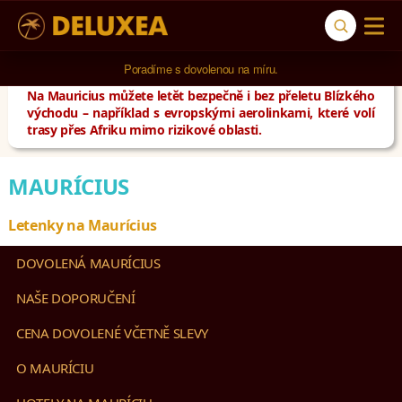
5* cestovní kancelář na luxusní dovolenou od 100.000 Kč.
Na Mauricius můžete letět bezpečně i bez přeletu Blízkého
východu – například s evropskými aerolinkami, které volí
trasy přes Afriku mimo rizikové oblasti.
MAURÍCIUS
Letenky na Maurícius
DOVOLENÁ MAURÍCIUS
NAŠE DOPORUČENÍ
CENA DOVOLENÉ VČETNĚ SLEVY
O MAURÍCIU