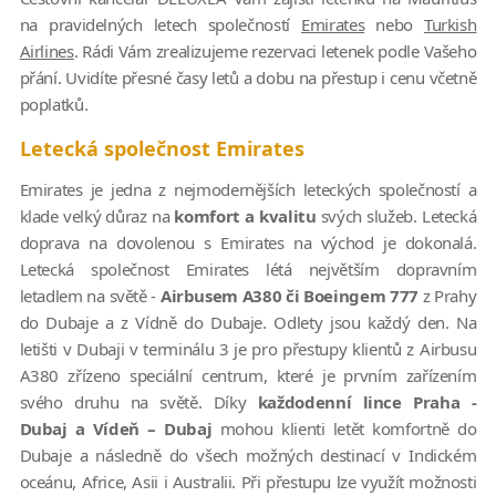
na pravidelných letech společností
Emirates
nebo
Turkish
Airlines
. Rádi Vám zrealizujeme rezervaci letenek podle Vašeho
přání. Uvidíte přesné časy letů a dobu na přestup i cenu včetně
poplatků.
Letecká společnost Emirates
Emirates je jedna z nejmodernějších leteckých společností a
klade velký důraz na
komfort a kvalitu
svých služeb. Letecká
doprava na dovolenou s Emirates na východ je dokonalá.
Letecká společnost Emirates létá největším dopravním
letadlem na světě -
Airbusem A380 či Boeingem 777
z Prahy
do Dubaje a z Vídně do Dubaje. Odlety jsou každý den. Na
letišti v Dubaji v terminálu 3 je pro přestupy klientů z Airbusu
A380 zřízeno speciální centrum, které je prvním zařízením
svého druhu na světě. Díky
každodenní lince Praha -
Dubaj a Vídeň – Dubaj
mohou klienti letět komfortně do
Dubaje a následně do všech možných destinací v Indickém
oceánu, Africe, Asii i Australii. Při přestupu lze využít možnosti