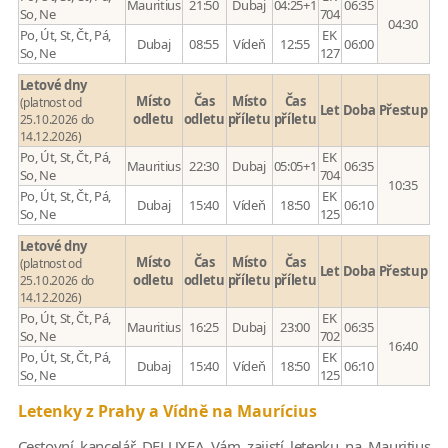
Mauritius
21:50
Dubaj
04:25+1
06:35
So, Ne
704
04:30
Po, Út, St, Čt, Pá,
EK
Dubaj
08:55
Vídeň
12:55
06:00
So, Ne
127
Letové dny
Místo
Čas
Místo
Čas
(platnost od
Let
Doba
Přestup
odletu
odletu
příletu
příletu
25.10.2026 do
14.12.2026)
Po, Út, St, Čt, Pá,
EK
Mauritius
22:30
Dubaj
05:05+1
06:35
So, Ne
704
10:35
Po, Út, St, Čt, Pá,
EK
Dubaj
15:40
Vídeň
18:50
06:10
So, Ne
125
Letové dny
Místo
Čas
Místo
Čas
(platnost od
Let
Doba
Přestup
odletu
odletu
příletu
příletu
25.10.2026 do
14.12.2026)
Po, Út, St, Čt, Pá,
EK
Mauritius
16:25
Dubaj
23:00
06:35
So, Ne
702
16:40
Po, Út, St, Čt, Pá,
EK
Dubaj
15:40
Vídeň
18:50
06:10
So, Ne
125
Letenky z Prahy a Vídně na Maurícius
Cestovní kancelář DELUXEA Vám zajistí letenku na Mauritius