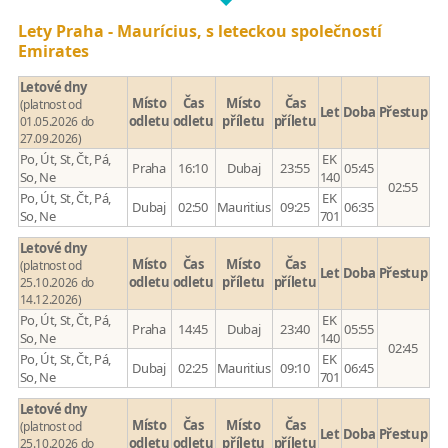
Lety Praha - Maurícius, s leteckou společností
Emirates
Letové dny
Místo
Čas
Místo
Čas
(platnost od
Let
Doba
Přestup
odletu
odletu
příletu
příletu
01.05.2026 do
27.09.2026)
Po, Út, St, Čt, Pá,
EK
Praha
16:10
Dubaj
23:55
05:45
So, Ne
140
02:55
Po, Út, St, Čt, Pá,
EK
Dubaj
02:50
Mauritius
09:25
06:35
So, Ne
701
Letové dny
Místo
Čas
Místo
Čas
(platnost od
Let
Doba
Přestup
odletu
odletu
příletu
příletu
25.10.2026 do
14.12.2026)
Po, Út, St, Čt, Pá,
EK
Praha
14:45
Dubaj
23:40
05:55
So, Ne
140
02:45
Po, Út, St, Čt, Pá,
EK
Dubaj
02:25
Mauritius
09:10
06:45
So, Ne
701
Letové dny
Místo
Čas
Místo
Čas
(platnost od
Let
Doba
Přestup
odletu
odletu
příletu
příletu
25.10.2026 do