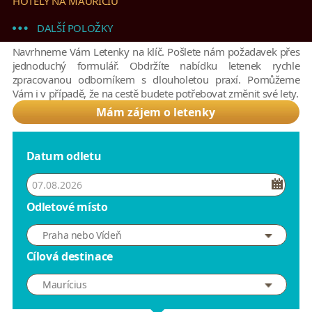
HOTELY NA MAURÍCIU
DALŠÍ POLOŽKY
Navrhneme Vám Letenky na klíč. Pošlete nám požadavek přes
jednoduchý formulář. Obdržíte nabídku letenek rychle
zpracovanou odborníkem s dlouholetou praxí. Pomůžeme
Vám i v případě, že na cestě budete potřebovat změnit své lety.
Mám zájem o letenky
Datum odletu
Odletové místo
Praha nebo Vídeň
Cílová destinace
Maurícius