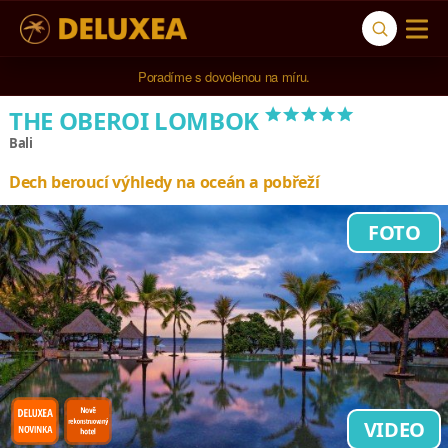
5* cestovní kancelář na luxusní dovolenou od 100.000 Kč.
Poradíme s dovolenou na míru.
*****
THE OBEROI LOMBOK
Bali
Dech beroucí výhledy na oceán a pobřeží
FOTO
VIDEO