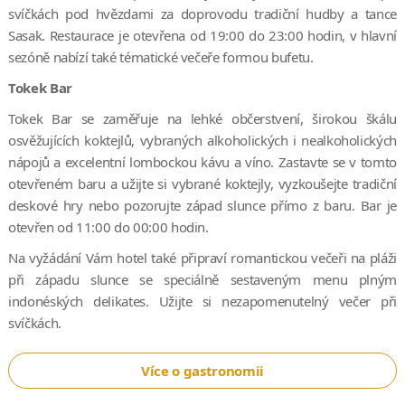
svíčkách pod hvězdami za doprovodu tradiční hudby a tance
Sasak. Restaurace je otevřena od 19:00 do 23:00 hodin, v hlavní
sezóně nabízí také tématické večeře formou bufetu.
Tokek Bar
Tokek Bar se zaměřuje na lehké občerstvení, širokou škálu
osvěžujících koktejlů, vybraných alkoholických i nealkoholických
nápojů a excelentní lombockou kávu a víno. Zastavte se v tomto
otevřeném baru a užijte si vybrané koktejly, vyzkoušejte tradiční
deskové hry nebo pozorujte západ slunce přímo z baru. Bar je
otevřen od 11:00 do 00:00 hodin.
Na vyžádání Vám hotel také připraví romantickou večeři na pláži
při západu slunce se speciálně sestaveným menu plným
indonéských delikates. Užijte si nezapomenutelný večer při
svíčkách.
Více o gastronomii