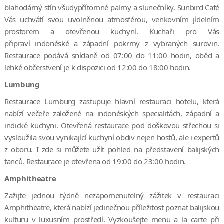
blahodárný stín všudypřítomné palmy a slunečníky. Sunbird Café
Vás uchvátí svou uvolněnou atmosférou, venkovním jídelním
prostorem a otevřenou kuchyní. Kuchaři pro Vás
připraví indonéské a západní pokrmy z vybraných surovin.
Restaurace podává snídaně od 07:00 do 11:00 hodin, oběd a
lehké občerstvení je k dispozici od 12:00 do 18:00 hodin.
Lumbung
Restaurace Lumburg zastupuje hlavní restauraci hotelu, která
nabízí večeře založené na indonéských specialitách, západní a
indické kuchyni. Otevřená restaurace pod doškovou střechou si
vysloužila svou vynikající kuchyní obdiv nejen hostů, ale i expertů
z oboru. I zde si můžete užít pohled na představení balijských
tanců. Restaurace je otevřena od 19:00 do 23:00 hodin.
Amphitheatre
Zažijte jednou týdně nezapomenutelný zážitek v restauraci
Amphitheatre, která nabízí jedinečnou příležitost poznat balijskou
kulturu v luxusním prostředí. Vyzkoušejte menu a la carte při