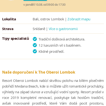
v pondělí 10.08. od 09:00 do 17:30
Lokalita
Bali, ostrov Lombok |
Zobrazit mapu
Strava
Snídaně |
Více o gastronomii
Tipy specialistů
Tradiční došková architektura.
12 luxusních vil s bazénem.
Klidné prostředí.
Naše doporučení k The Oberoi Lombok
Resort Oberoi Lombok nabízí skvělou polohu na bílém písečném
pobřeží Medana Beach, kde si můžete užít romantické procházky,
výhledy na západ slunce a vzrušující vodní sporty. Resort prošel v
roce 2019 kompletní renovací, poskytuje tak hostům tradiční,
avšak inovované prostředí, které Vám dodá pocit prostoru,