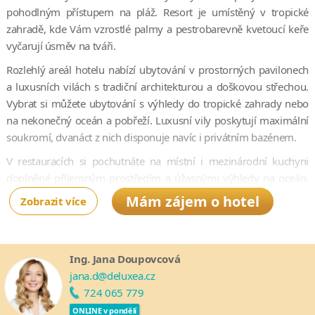
pohodlným přístupem na pláž. Resort je umístěný v tropické
zahradě, kde Vám vzrostlé palmy a pestrobarevně kvetoucí keře
vyčarují úsměv na tváři.
Rozlehlý areál hotelu nabízí ubytování v prostorných pavilonech
a luxusních vilách s tradiční architekturou a doškovou střechou.
Vybrat si můžete ubytování s výhledy do tropické zahrady nebo
na nekonečný oceán a pobřeží. Luxusní vily poskytují maximální
soukromí, dvanáct z nich disponuje navíc i privátním bazénem.
V restauracích si pochutnáte na místní i mezinárodní kuchyni
doplněné příjemným prostředím a úžasnými výhledy na oceán.
Nezapomenutelný zážitek Vám poskytne restaurace
Mám zájem o hotel
Zobrazit více
Amphitheatre, která nabízí speciální menu při svíčkách pod
hvězdami za doprovodu tradiční hudby a tance Sasak.
Hotel je ideální volbou pro páry, které touží po nerušené
Ing. Jana Doupovcová
romantice a relaxaci. V Oberoi Lombok můžete relaxovat
jana.d@deluxea.cz
v klidných zákoutích nekonečného bazénu nebo vyzkoušet
724 065 779
jedinečné procedury v místních lázních.
ONLINE v pondělí