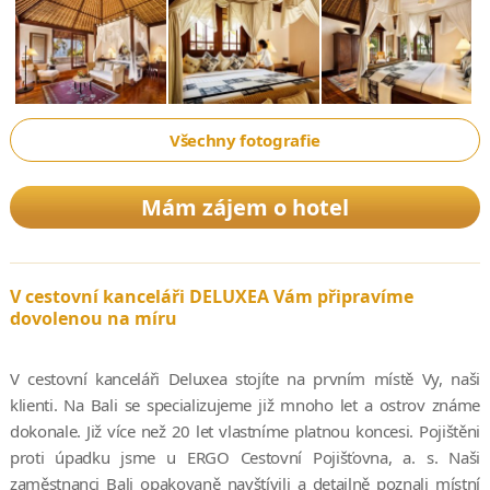
Všechny fotografie
Mám zájem o hotel
V cestovní kanceláři DELUXEA Vám připravíme
dovolenou na míru
V cestovní kanceláři Deluxea stojíte na prvním místě Vy, naši
klienti. Na Bali se specializujeme již mnoho let a ostrov známe
dokonale. Již více než 20 let vlastníme platnou koncesi. Pojištěni
proti úpadku jsme u ERGO Cestovní Pojišťovna, a. s. Naši
zaměstnanci Bali opakovaně navštívili a detailně poznali místní