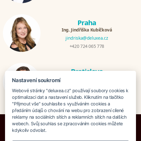
Praha
Ing. Jindřiška Kubíčková
jindriska@deluxea.cz
+420 724 065 778
Bratislava
Katarina Hutníková
Nastavení soukromí
katarina@deluxea.sk
Webové stránky "deluxea.cz" používají soubory cookies k
+421 948 759 074
optimalizaci dat a nastavení služeb. Kliknutím na tlačítko
"Přijmout vše" souhlasíte s využíváním cookies a
předáním údajů o chování na webu pro zobrazení cílené
reklamy na sociálních sítích a reklamních sítích na dalších
webech. Svůj souhlas se zpracováním cookies můžete
kdykoliv odvolat.