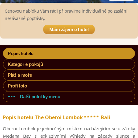
Cenovou nabídku Vám rádi připravíme individuálně po zaslání
nezávazné poptávky.
Mám zájem o hotel
Popis hotelu
Kategorie pokojů
Pláž a moře
Profi foto
Další položky menu
*****
Popis hotelu The Oberoi Lombok
Bali
Oberoi Lombok je jedinečným místem nacházejícím se u zátoky
Medana Bay s exkluzivními výhledy na západy slunce a