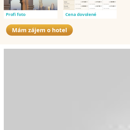
Profi foto
Cena dovolené
Mám zájem o hotel