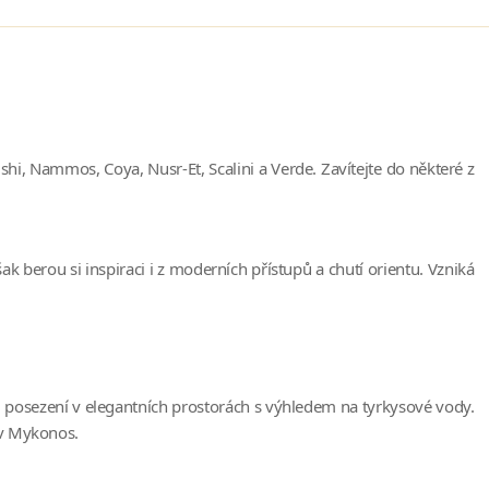
hi, Nammos, Coya, Nusr-Et, Scalini a Verde. Zavítejte do některé z
k berou si inspiraci i z moderních přístupů a chutí orientu. Vzniká
i posezení v elegantních prostorách s výhledem na tyrkysové vody.
ov Mykonos.