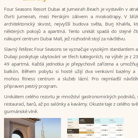
Four Seasons Resort Dubai at Jumeirah Beach je vystavěn v atrak
čtvrti Jumeirah, mezi Perským zálivem a mrakodrapy. V blízk
architektonický skvost, nejvyšší budova světa, Burj Khalifa, k
některých pokojů a apartmá. Tento unikát spadá do stejné čtv
nákupní centrum Dubai Mall, jež rozhodně stojí za návštěvu.
Slavný řetězec Four Seasons se vyznačuje vysokým standardem a
Dubaji poskytuje ubytování ve třech kategoriích, na výběr je z 
49 apartmá. Každá jednotka je přepychově zařízena a umožňu
balkón. Během pobytu si hosté užijí dva venkovní bazény a p
mohou fitness centrum a služeb lázní. Pro nejmladší návšt
připraven pestrý program.
Unikátem celého rezortu je množství gastronomických podniků, 
restaurací, barů, až po salónky a kavárny. Okuste taje z celého sv
gurmánské vlně.