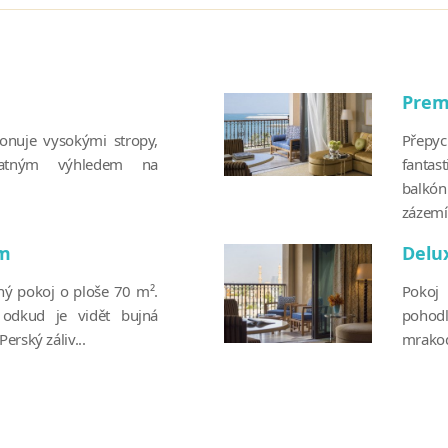
Prem
onuje vysokými stropy,
Přepyc
atným výhledem na
fantas
balkón
zázemí.
om
Delu
ný pokoj o ploše 70 m².
Pokoj
odkud je vidět bujná
pohodl
erský záliv...
mrakodr