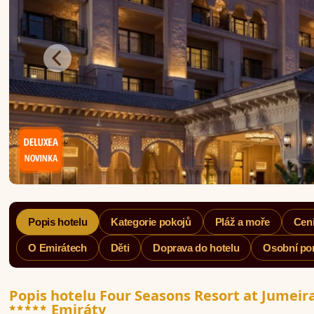
Popis hotelu
Kategorie pokojů
Pláž a moře
Cení
O Emirátech
Děti
Doprava do hotelu
Osobní po
Popis hotelu Four Seasons Resort at Jumeir
*****
Emiráty