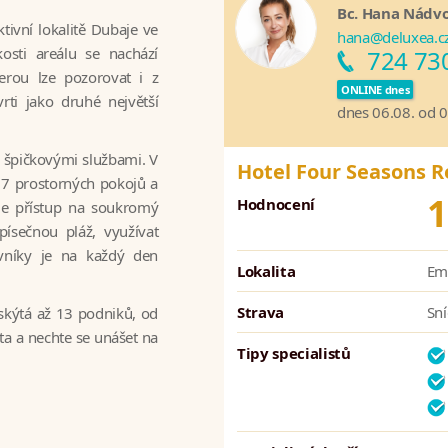
Bc. Hana Nádv
tivní lokalitě Dubaje ve
hana@deluxea.c
osti areálu se nachází
724 73
terou lze pozorovat i z
ONLINE dnes
rti jako druhé největší
dnes 06.08. od 
 špičkovými službami. V
Hotel Four Seasons R
237 prostorných pokojů a
1
Hodnocení
je přístup na soukromý
ísečnou pláž, využívat
ěvníky je na každý den
Lokalita
Emi
Strava
Sn
skýtá až 13 podniků, od
ěta a nechte se unášet na
Tipy specialistů