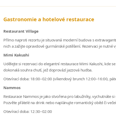
Gastronomie a hotelové restaurace
Restaurant Village
Přímo naproti rezortu je situovaná moderní budova s extravagantní
nich a zažijte opravdové gurmánské potěšení. Rezervaci je nutné v
Mimi Kakushi
Udělejte si rezervaci do elegantní restaurace Mimi Kakushi, kde se
dokonalá souhra chutí, jež doprovází jazzová hudba.
Otevírací doba: 18:00–02:00 (víkendový brunch 12:00–16:00, páte
Nammos
Restaurace Nammos je jako stvořena pro labužníky, vychutnáte si 
Pozvěte přátelé na drink nebo naplánujte romantický oběd či veče
Otevírací doba: 12:30–02:00