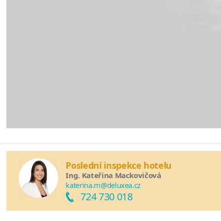
Poslední inspekce hotelu
Ing. Kateřina Mackovičová
katerina.m@deluxea.cz
724 730 018