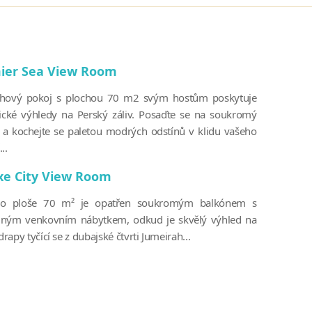
ier Sea View Room
hový pokoj s plochou 70 m2 svým hostům poskytuje
tické výhledy na Perský záliv. Posaďte se na soukromý
 a kochejte se paletou modrých odstínů v klidu vašeho
..
xe City View Room
 o ploše 70 m² je opatřen soukromým balkónem s
ným venkovním nábytkem, odkud je skvělý výhled na
apy tyčící se z dubajské čtvrti Jumeirah...