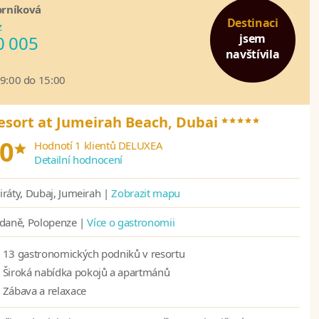
orníková
Destinaci
z
jsem
0 005
navštívila
09:00 do 15:00
*****
esort at Jumeirah Beach, Dubai
*
0
Hodnotí 1 klientů DELUXEA
Detailní hodnocení
ráty, Dubaj, Jumeirah |
Zobrazit mapu
ídaně, Polopenze |
Více o gastronomii
13 gastronomických podniků v resortu
Široká nabídka pokojů a apartmánů
Zábava a relaxace