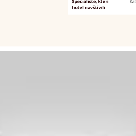
Specialisté, kteří
Kat
hotel navštívili