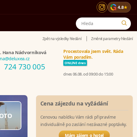
G
4.8
★
Zpět na výsledky hledání
Změnit parametry hledání
Procestovala jsem svět. Ráda
. Hana Nádvorníková
Vám poradím.
na@deluxea.cz
ONLINE dnes
724 730 005
dnes 06.08. od 09:00 do 15:00
Cena zájezdu na vyžádání
OTO
Cenovou nabídku Vám rádi připravíme
individuálně po zaslání nezávazné poptávky.
Mám zájem o hotel