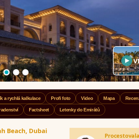
V
k a rychlá kalkulace
Profi foto
Video
Mapa
Recen
radenství
Factsheet
Letenky do Emirátů
ah Beach, Dubai
Procestoval