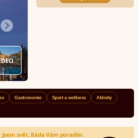
IDEO
ze
Gastronomie
Sport a wellness
Aktivity
a jsem svět. Ráda Vám poradím.