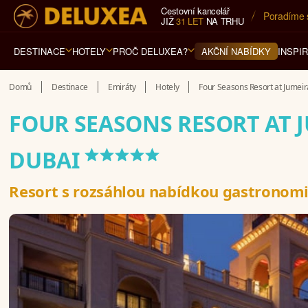
Cestovní kancelář
5* cestovn
JIŽ
31 LET
NA TRHU
DESTINACE
HOTELY
PROČ DELUXEA?
INSPI
AKČNÍ NABÍDKY
Domů
Destinace
Emiráty
Hotely
Four Seasons Resort at Jumei
FOUR SEASONS RESORT AT 
*****
DUBAI
Resort s rozsáhlou nabídkou gastronom