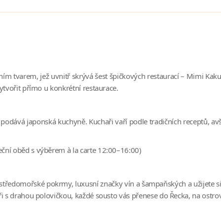
m tvarem, jež uvnitř skrývá šest špičkových restaurací – Mimi Kakus
ytvořit přímo u konkrétní restaurace.
 podává japonská kuchyně. Kuchaři vaří podle tradičních receptů, avša
ční oběd s výběrem à la carte 12:00–16:00)
středomořské pokrmy, luxusní značky vín a šampaňských a užijete s
ři s drahou polovičkou, každé sousto vás přenese do Řecka, na ostr