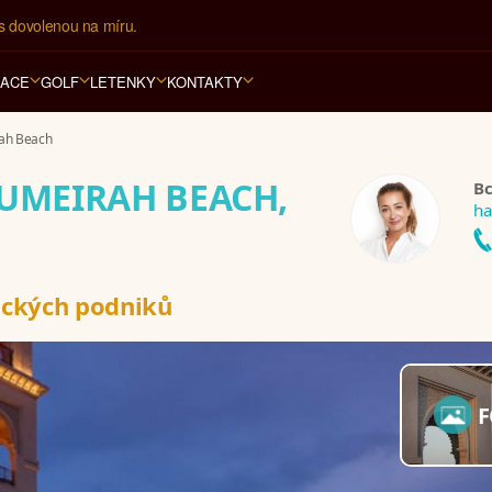
í kancelář na luxusní dovolenou od 100.000 Kč.
RACE
GOLF
LETENKY
KONTAKTY
rah Beach
JUMEIRAH BEACH,
Bc
ha
ických podniků
F