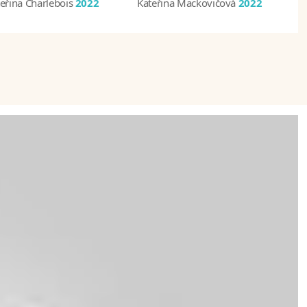
eřina Charlebois
2022
Kateřina Mackovičová
2022