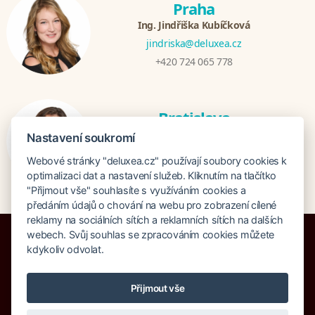
Praha
Ing. Jindřiška Kubíčková
jindriska@deluxea.cz
+420 724 065 778
Bratislava
Katarina Hutníková
Nastavení soukromí
katarina@deluxea.sk
Webové stránky "deluxea.cz" používají soubory cookies k
+421 948 759 074
optimalizaci dat a nastavení služeb. Kliknutím na tlačítko
"Přijmout vše" souhlasíte s využíváním cookies a
předáním údajů o chování na webu pro zobrazení cílené
reklamy na sociálních sítích a reklamních sítích na dalších
webech. Svůj souhlas se zpracováním cookies můžete
kdykoliv odvolat.
Pojištění proti úpadku 125 000 000 Kč
Přijmout vše
O společnosti
Naše ocenění
Mapa stránek
Právní doložka