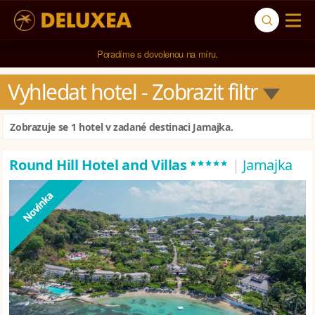
Poradíme s dovolenou na míru.
Vyhledat hotel
 - Zobrazit filtr
Zobrazuje se 1 hotel v zadané destinaci Jamajka.
*****
Round Hill Hotel and Villas
|
Jamajka