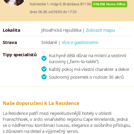
Námestie 1. mája 9, Bratislava 811 06
ONLINE Home Office
dnes 06.08. od 09:00 do 17:30
Lokalita
Jihoafrická republika |
Zobrazit mapu
Strava
Snídaně |
Více o gastronomii
Tipy specialistů
Kuchyně dělá důraz na místní a sezónní
suroviny („farm-to-table“)
Každý pokoj má vlastní charakter a dekor
Soukromý pozemek o rozloze 30 akrů
Naše doporučení k La Residence
La Residence patří mezi nejexkluzivnější hotely v oblasti
Franschhoek, v srdci vinařského regionu Cape Winelands. Jedná
se o nádhernou kombinaci luxusu, elegance a osobního přístupu,
s důrazem na detail a výjimečný servis.