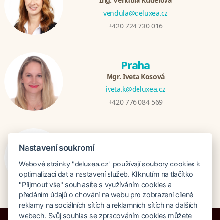
Ing. Vendula Kudelová
vendula@deluxea.cz
+420 724 730 016
Praha
Mgr. Iveta Kosová
iveta.k@deluxea.cz
+420 776 084 569
Bratislava
Nastavení soukromí
Katarina Hutníková
Webové stránky "deluxea.cz" používají soubory cookies k
katarina@deluxea.sk
optimalizaci dat a nastavení služeb. Kliknutím na tlačítko
+421 948 759 074
"Přijmout vše" souhlasíte s využíváním cookies a
předáním údajů o chování na webu pro zobrazení cílené
reklamy na sociálních sítích a reklamních sítích na dalších
webech. Svůj souhlas se zpracováním cookies můžete