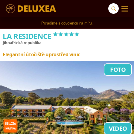
5* cestovní kancelář na luxusní dovolenou od 100.000 Kč.
*****
LA RESIDENCE
Jihoafrická republika
Elegantní útočiště uprostřed vinic
FOTO
VIDEO