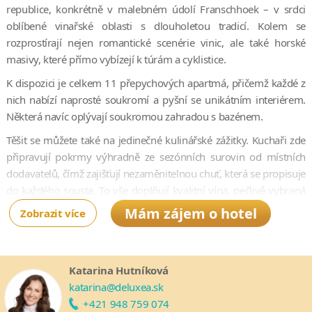
republice, konkrétně v malebném údolí Franschhoek – v srdci
oblíbené vinařské oblasti s dlouholetou tradicí. Kolem se
rozprostírají nejen romantické scenérie vinic, ale také horské
masivy, které přímo vybízejí k túrám a cyklistice.
K dispozici je celkem 11 přepychových apartmá, přičemž každé z
nich nabízí naprosté soukromí a pyšní se unikátním interiérem.
Některá navíc oplývají soukromou zahradou s bazénem.
Těšit se můžete také na jedinečné kulinářské zážitky. Kuchaři zde
připravují pokrmy výhradně ze sezónních surovin od místních
dodavatelů, čímž zajišťují nezaměnitelnou chuť, která se propisuje
do každého sousta. To vše doplňují kvalitní vína, pečlivě vybraná
hotelovým someliérem, aby dokonale podtrhla každý chod.
Mám zájem o hotel
Zobrazit více
Čekají na vás rovněž lázně, posilovna a bazén, odkud je nádherný
výhled na majestátní hory a okolní zeleň. La Residence vyniká
elegancí a luxusem, ovšem stejně tak péčí o místní komunitu.
Katarina Hutníková
Aktivně se totiž zapojuje do několika sociálních projektů a
katarina@deluxea.sk
dobročinných organizací.
+421 948 759 074