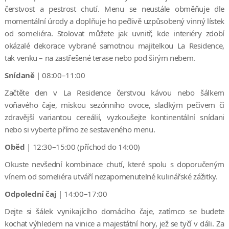
čerstvost a pestrost chutí. Menu se neustále obměňuje dle
momentální úrody a doplňuje ho pečlivě uzpůsobený vinný lístek
od someliéra. Stolovat můžete jak uvnitř, kde interiéry zdobí
okázalé dekorace vybrané samotnou majitelkou La Residence,
tak venku – na zastřešené terase nebo pod širým nebem.
Snídaně
| 08:00–11:00
Začtěte den v La Residence čerstvou kávou nebo šálkem
voňavého čaje, miskou sezónního ovoce, sladkým pečivem či
zdravější variantou cereálií, vyzkoušejte kontinentální snídani
nebo si vyberte přímo ze sestaveného menu.
Oběd
| 12:30–15:00 (příchod do 14:00)
Okuste nevšední kombinace chutí, které spolu s doporučeným
vínem od someliéra utváří nezapomenutelné kulinářské zážitky.
Odpolední čaj
| 14:00–17:00
Dejte si šálek vynikajícího domácího čaje, zatímco se budete
kochat výhledem na vinice a majestátní hory, jež se tyčí v dáli. Za