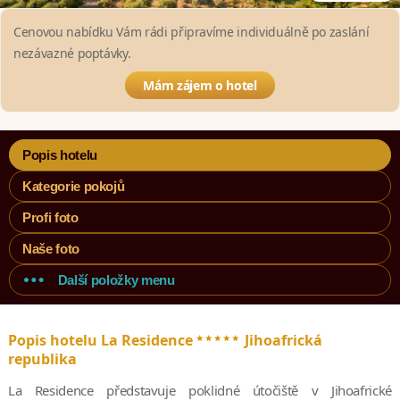
Cenovou nabídku Vám rádi připravíme individuálně po zaslání
nezávazné poptávky.
Mám zájem o hotel
Popis hotelu
Kategorie pokojů
Profi foto
Naše foto
Další položky menu
*****
Popis hotelu La Residence
Jihoafrická
republika
La Residence představuje poklidné útočiště v Jihoafrické