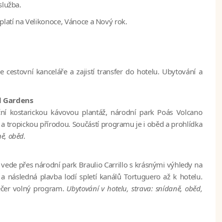
služba.
platí na Velikonoce, Vánoce a Nový rok.
e cestovní kanceláře a zajistí transfer do hotelu. Ubytování a
ll Gardens
diční kostarickou kávovou plantáž, národní park
Poás Volcano
 tropickou přírodou. Součástí programu je i oběd a prohlídka
ně, oběd.
a vede přes národní park Braulio Carrillo s krásnými výhledy na
 a následná plavba lodí spletí kanálů Tortuguero až k hotelu.
ečer volný program.
Ubytování v hotelu, strava: snídaně, oběd,