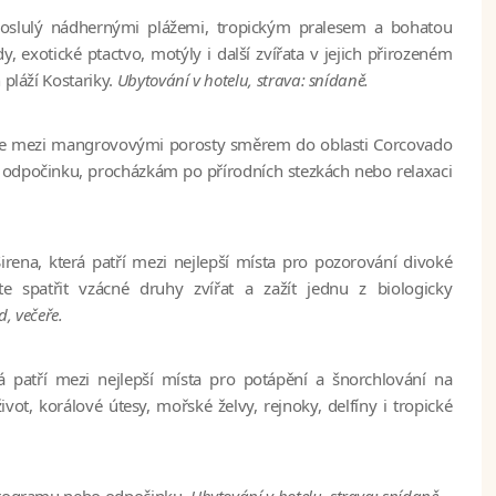
proslulý nádhernými plážemi, tropickým pralesem a bohatou
xotické ptactvo, motýly i další zvířata v jejich přirozeném
 pláží Kostariky.
Ubytování v hotelu, strava: snídaně.
erpe mezi mangrovovými porosty směrem do oblasti
Corcovado
k odpočinku, procházkám po přírodních stezkách nebo relaxaci
irena, která patří mezi nejlepší místa pro pozorování divoké
 spatřit vzácné druhy zvířat a zažít jednu z biologicky
d, večeře.
rá patří mezi nejlepší místa pro potápění a šnorchlování na
vot, korálové útesy, mořské želvy, rejnoky, delfíny i tropické