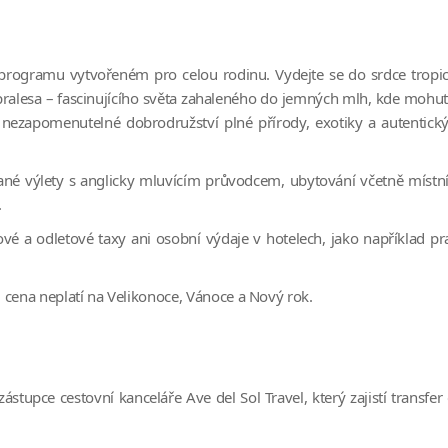
 programu vytvořeném pro celou rodinu. Vydejte se do srdce tropi
 pralesa – fascinujícího světa zahaleného do jemných mlh, kde mohu
s nezapomenutelné dobrodružství plné přírody, exotiky a autentick
vané výlety s anglicky mluvícím průvodcem, ubytování včetně místn
.
etové a odletové taxy ani osobní výdaje v hotelech, jako například pr
 cena neplatí na Velikonoce, Vánoce a Nový rok.
ástupce cestovní kanceláře Ave del Sol Travel, který zajistí transfer