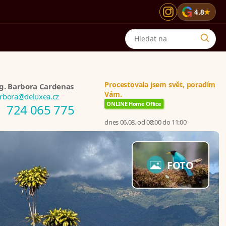
G
4.8
★
Procestovala jsem svět, poradím
g. Barbora Cardenas
Vám.
rbora@deluxea.cz
ONLINE Home Office
724 065 775
dnes 06.08. od 08:00 do 11:00
FOTO