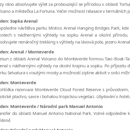
zy ráno absolvujete výlet za probouzející se přírodou v oblasti
Tortu
lcano
a městečka La Fortuna. Večer možnost relaxace v termálních
 den: Sopka Arenal
poledne návštěva parku
Mistico Arenal Hanging Bridges Park
, kde
stech s nádhernými výhledy na sopku Arenal a okolní přírodu
solvujete nenáročný trekking s výhledy na lávová pole, jezero Arenal
 den: Arenal / Monteverde
esun z oblasti
Arenal Volcano
do Monteverde formou Taxi–Boat–Taxi
enal s nádhernými výhledy na okolní krajinu a sopku. Po příjezdu d
rku Selvatura s visutými mosty a možností zipline aktivit v srdci mlž
 den: Monteverde
ohlídka rezervace
Monteverde Cloud Forest Reserve
s průvodcem, 
otické ptactvo, savce i bohatou tropickou vegetaci.
Ubytování v hotelu
 den: Monteverde / Národní park Manuel Antonio
ansfer do oblasti
Manuel Antonio National Park
. Volné odpoledne 
ídaně.