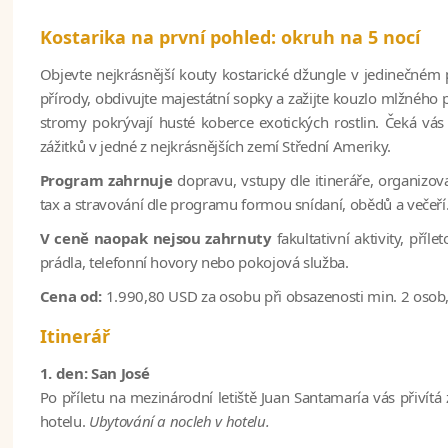
Kostarika na první pohled: okruh na 5 nocí
Objevte nejkrásnější kouty kostarické džungle v jedinečném
přírody, obdivujte majestátní sopky a zažijte kouzlo mlžného
stromy pokrývají husté koberce exotických rostlin. Čeká vá
zážitků v jedné z nejkrásnějších zemí Střední Ameriky.
Program zahrnuje
dopravu, vstupy dle itineráře, organizo
tax a stravování dle programu formou snídaní, obědů a večeří
V ceně naopak nejsou zahrnuty
fakultativní aktivity, příl
prádla, telefonní hovory nebo pokojová služba.
Cena od:
1.990,80 USD za osobu při obsazenosti min. 2 osob,
Itinerář
1. den: San José
Po příletu na mezinárodní letiště Juan Santamaría vás přivítá z
hotelu.
Ubytování a nocleh v hotelu.