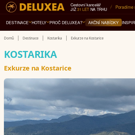
Cestovní kancelář
5* cestovn
JIŽ
31 LET
NA TRHU
DESTINACE
HOTELY
PROČ DELUXEA?
INSPI
AKČNÍ NABÍDKY
Domů
Destinace
Kostarika
Exkurze na Kostarice
KOSTARIKA
Exkurze na Kostarice