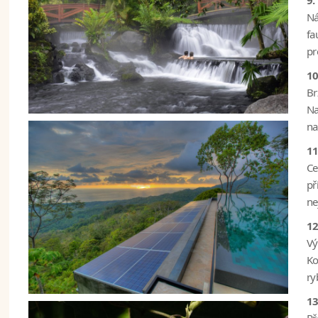
9.
N
fa
pr
10
Br
Na
na
11
Ce
př
ne
12
Vý
Ko
ry
13