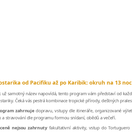
ostarika od Pacifiku až po Karibik: okruh na 13 noc
k už samotný název napovídá, tento program vám představí od každé
stariky. Čeká vás pestrá kombinace tropické přírody, deštných pralesů
rogram zahrnuje
dopravu, vstupy dle itineráře, organizované výl
x a stravování dle programu formou snídaní, obědů a večeří.
ceně nejsou zahrnuty
fakultativní aktivity, vstup do
Tortuguero 