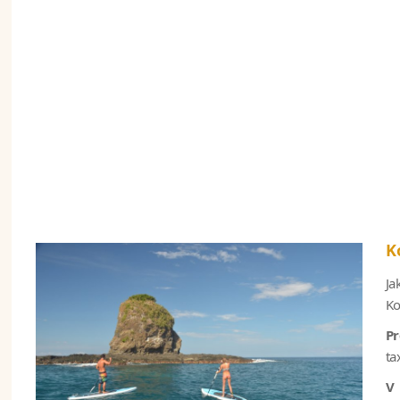
K
Ja
Ko
P
ta
V 