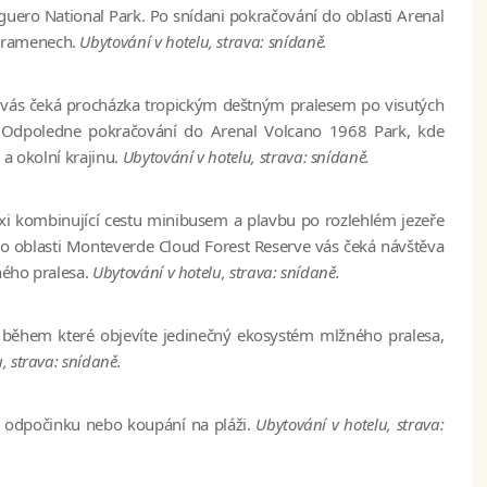
guero National Park
. Po snídani pokračování do oblasti
Arenal
 pramenech.
Ubytování v hotelu, strava: snídaně.
 vás čeká procházka tropickým deštným pralesem po visutých
. Odpoledne pokračování do
Arenal Volcano 1968 Park
, kde
 a okolní krajinu.
Ubytování v hotelu, strava: snídaně.
 kombinující cestu minibusem a plavbu po rozlehlém jezeře
o oblasti
Monteverde Cloud Forest Reserve
vás čeká návštěva
ného pralesa.
Ubytování v hotelu, strava: snídaně.
během které objevíte jedinečný ekosystém mlžného pralesa,
, strava: snídaně.
k odpočinku nebo koupání na pláži.
Ubytování v hotelu, strava: