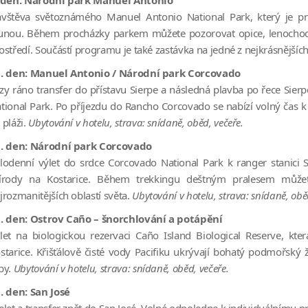
 den: Národní park Manuel Antonio
ávštěva světoznámého
Manuel Antonio National Park
, který je 
unou. Během procházky parkem můžete pozorovat opice, lenochody, e
ostředí. Součástí programu je také zastávka na jedné z nejkrásnějších
. den: Manuel Antonio / Národní park Corcovado
zy ráno transfer do přístavu Sierpe a následná plavba po řece Si
tional Park
. Po příjezdu do Rancho Corcovado se nabízí volný čas 
 pláži.
Ubytování v hotelu, strava: snídaně, oběd, večeře.
. den: Národní park Corcovado
lodenní výlet do srdce
Corcovado National Park
k ranger stanici S
írody na Kostarice. Během trekkingu deštným pralesem můžete
jrozmanitějších oblastí světa.
Ubytování v hotelu, strava: snídaně, obě
. den: Ostrov Caño – šnorchlování a potápění
let na biologickou rezervaci
Caño Island Biological Reserve
, kte
starice. Křišťálově čisté vody Pacifiku ukrývají bohatý podmořský ži
by.
Ubytování v hotelu, strava: snídaně, oběd, večeře.
. den: San José