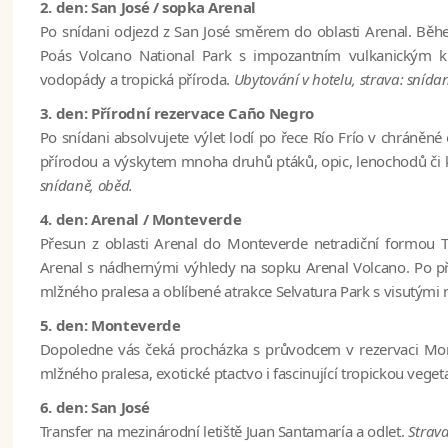
2. den: San José / sopka Arenal
Po snídani odjezd z San José směrem do oblasti Arenal. Běhe
Poás Volcano National Park
s impozantním vulkanickým k
vodopády a tropická příroda.
Ubytování v hotelu, strava: snída
3. den: Přírodní rezervace Caño Negro
Po snídani absolvujete výlet lodí po řece Río Frío v chráněné
přírodou a výskytem mnoha druhů ptáků, opic, lenochodů či 
snídaně, oběd.
4. den: Arenal / Monteverde
Přesun z oblasti Arenal do Monteverde netradiční formou T
Arenal s nádhernými výhledy na sopku
Arenal Volcano
. Po p
mlžného pralesa a oblíbené atrakce Selvatura Park s visutými 
5. den: Monteverde
Dopoledne vás čeká procházka s průvodcem v rezervaci
Mon
mlžného pralesa, exotické ptactvo i fascinující tropickou veget
6. den: San José
Transfer na mezinárodní letiště Juan Santamaría a odlet.
Strava