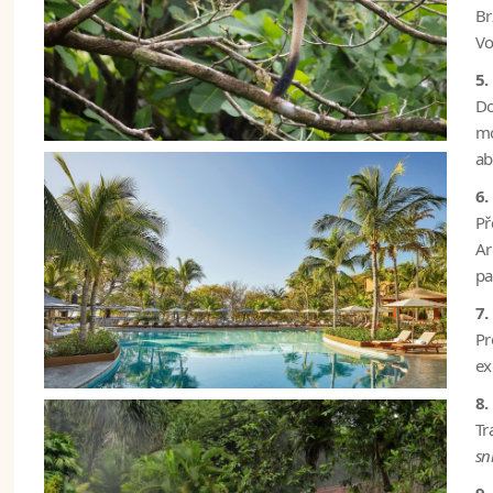
Br
Vo
5.
Do
mo
ab
6.
Př
Ar
pa
7.
Pr
ex
8.
Tr
sn