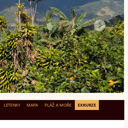
LETENKY
MAPA
PLÁŽ A MOŘE
EXKURZE