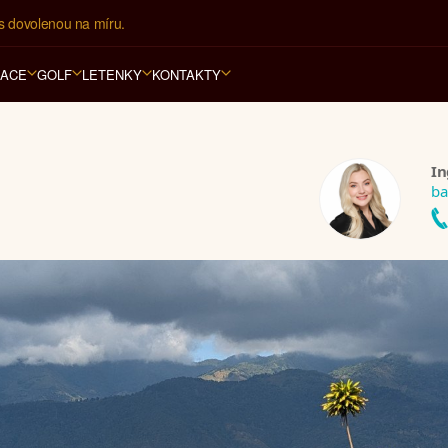
í kancelář na luxusní dovolenou od 100.000 Kč.
RACE
GOLF
LETENKY
KONTAKTY
In
ba