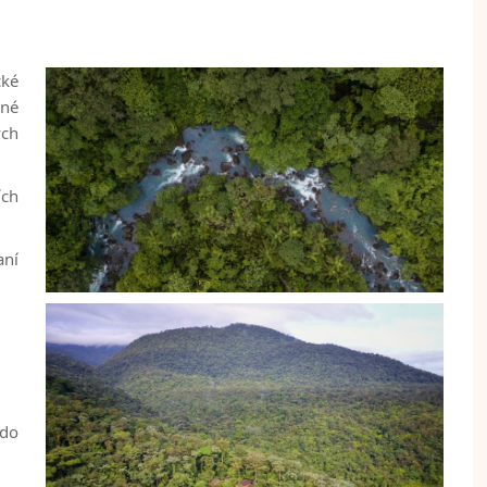
cké
tné
ých
ích
aní
 do