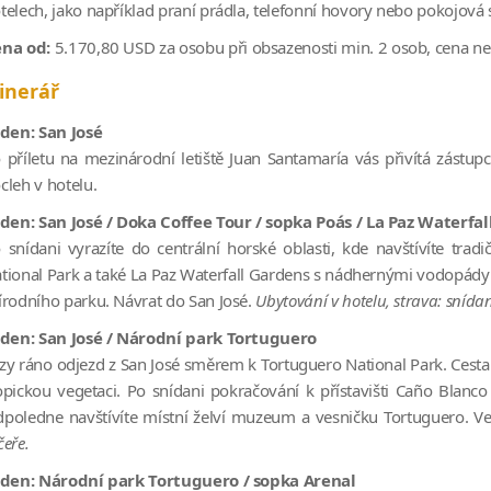
telech, jako například praní prádla, telefonní hovory nebo pokojová 
ena od:
5.170,80 USD za osobu při obsazenosti min. 2 osob, cena ne
tinerář
 den: San José
 příletu na mezinárodní letiště Juan Santamaría vás přivítá zástupc
cleh v hotelu.
 den: San José / Doka Coffee Tour / sopka Poás / La Paz Waterfa
 snídani vyrazíte do centrální horské oblasti, kde navštívíte tra
tional Park
a také
La Paz Waterfall Gardens
s nádhernými vodopády a
írodního parku. Návrat do San José.
Ubytování v hotelu, strava: snída
 den: San José / Národní park Tortuguero
zy ráno odjezd z San José směrem k
Tortuguero National Park
. Cest
opickou vegetaci. Po snídani pokračování k přístavišti Caño Blanco
poledne navštívíte místní želví muzeum a vesničku Tortuguero. V
čeře.
 den: Národní park Tortuguero / sopka Arenal