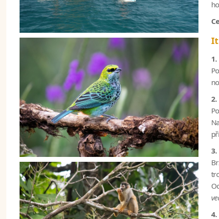
ho
C
I
1.
Po
no
2.
Po
Na
př
3.
Br
tr
Od
ve
4.