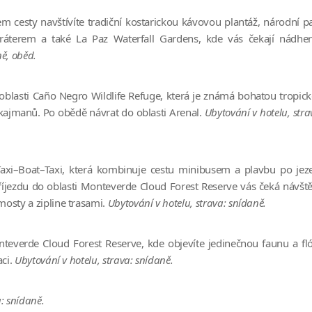
m cesty navštívíte tradiční kostarickou kávovou plantáž, národní p
ráterem a také
La Paz Waterfall Gardens
, kde vás čekají nádhe
ně, oběd.
 oblasti
Caño Negro Wildlife Refuge
, která je známá bohatou tropic
kajmanů. Po obědě návrat do oblasti Arenal.
Ubytování v hotelu, stra
axi–Boat–Taxi, která kombinuje cestu minibusem a plavbu po jez
říjezdu do oblasti
Monteverde Cloud Forest Reserve
vás čeká návšt
mosty a zipline trasami.
Ubytování v hotelu, strava: snídaně.
teverde Cloud Forest Reserve
, kde objevíte jedinečnou faunu a fl
aci.
Ubytování v hotelu, strava: snídaně.
: snídaně.