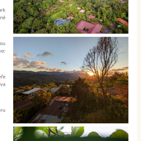
ark
rné
kou
va:
eře
ěva
óru