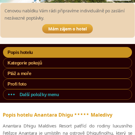
Cenovou nabídku Vám rádi připravíme individuálně po zaslání
nezávazné poptávky.
Mám zájem o hotel
Popis hotelu
Kategorie pokojů
Pláž a moře
Profi foto
Další položky menu
*****
Popis hotelu Anantara Dhigu
Maledivy
Anantara Dhigu Maldives Resort patřící do rodiny luxusního
řetězce Anantara je umístěn na ostrově Dhigufinolhu, který se