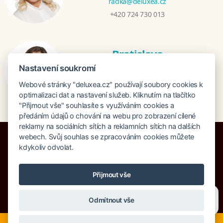
radka@deluxea.cz
+420 724 730 013
Bratislava
Katarina Hutníková
Nastavení soukromí
katarina@deluxea.sk
Webové stránky "deluxea.cz" používají soubory cookies k
+421 948 759 074
optimalizaci dat a nastavení služeb. Kliknutím na tlačítko
"Přijmout vše" souhlasíte s využíváním cookies a
předáním údajů o chování na webu pro zobrazení cílené
reklamy na sociálních sítích a reklamních sítích na dalších
webech. Svůj souhlas se zpracováním cookies můžete
kdykoliv odvolat.
Pojištění proti úpadku 125 000 000 Kč
Přijmout vše
O společnosti
Naše ocenění
Mapa stránek
Právní doložka
Potřebujete poradit?
Zeptejte se našeho asistenta
Vyhledávání
Cookies
Odmítnout vše
Chettyho
.
Nyní je ideální čas na rozhodování o letní dovolené, ať ji
© Copyright DELUXEA a.s. 1995-2026