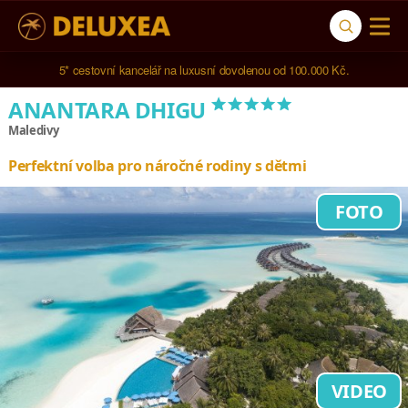
5* cestovní kancelář na luxusní dovolenou od 100.000 Kč.
*****
ANANTARA DHIGU
Maledivy
Perfektní volba pro náročné rodiny s dětmi
FOTO
VIDEO