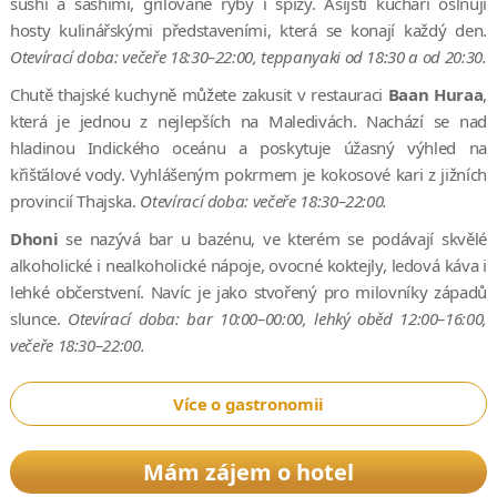
sushi a sashimi, grilované ryby i špízy. Asijští kuchaři oslňují
hosty kulinářskými představeními, která se konají každý den.
Otevírací doba: večeře 18:30–22:00, teppanyaki od 18:30 a od 20:30.
Chutě thajské kuchyně můžete zakusit v restauraci
Baan Huraa
,
která je jednou z nejlepších na Maledivách. Nachází se nad
hladinou Indického oceánu a poskytuje úžasný výhled na
křišťálové vody. Vyhlášeným pokrmem je kokosové kari z jižních
provincií Thajska.
Otevírací doba: večeře 18:30–22:00.
Dhoni
se nazývá bar u bazénu, ve kterém se podávají skvělé
alkoholické i nealkoholické nápoje, ovocné koktejly, ledová káva i
lehké občerstvení. Navíc je jako stvořený pro milovníky západů
slunce.
Otevírací doba: bar 10:00–00:00, lehký oběd 12:00–16:00,
večeře 18:30–22:00.
Více o gastronomii
Mám zájem o hotel