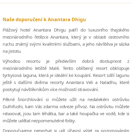
Naše doporučení k Anantara Dhigu
Plážový hotel Anantara Dhigu patří do luxusního thajského
mezinárodního řetězce Anantara, který je v oblasti cestovního
ruchu známý svými kvalitními službami, a jeho návštěva je sázka
na jistotu.
Výhodou resortu je především dobrá dostupnost z
mezinárodního letiště Malé. Tento oblíbený resort obklopuje
tyrkysová laguna, která je ideální ke koupání. Resort sdílí lagunu
ještě s dalšími dvěma resorty Anantara Veli a Naladhu, které
poskytují návštěvníkům více možností stravování.
Pěkné šnorchlování si můžete užít na nedalekém ostrůvku
Gulhifushi, kam Vás zdarma odveze přívoz. Na ostrůvku můžete
relaxovat, jsou tam léhátka, bar a také houpačka ve vodě, kde si
můžete udělat nezpomenutelné fotky.
Doporučujeme nenechat si ujít úžasný výlet za pozornováním