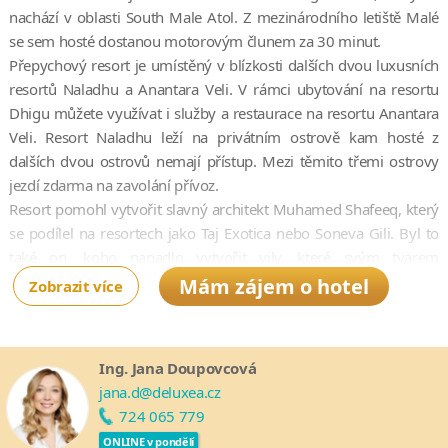
nachází v oblasti South Male Atol. Z mezinárodního letiště Malé
se sem hosté dostanou motorovým člunem za 30 minut.
Přepychový resort je umístěný v blízkosti dalších dvou luxusních
resortů Naladhu a Anantara Veli. V rámci ubytování na resortu
Dhigu můžete využívat i služby a restaurace na resortu Anantara
Veli. Resort Naladhu leží na privátním ostrově kam hosté z
dalších dvou ostrovů nemají přístup. Mezi těmito třemi ostrovy
jezdí zdarma na zavolání přívoz.
Resort pomohl vytvořit slavný architekt Muhamed Shafeeq, který
se podílel na resortech jako Taj Exotica nebo Soneva Gili. Byl to
také on, koho napadlo vytvořit vily, které svým tvarem
připomínají mušli.
Mám zájem o hotel
Zobrazit více
Ing. Jana Doupovcová
jana.d@deluxea.cz
724 065 779
ONLINE v pondělí