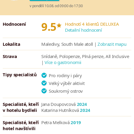
v pondělí 10.08. od 09:00 do 17:30
*
9.5
Hodnocení
Hodnotí 4 klientů DELUXEA
Detailní hodnocení
Lokalita
Maledivy, South Male atoll |
Zobrazit mapu
Strava
Snídaně, Polopenze, Plná penze, All Inclusive
|
Více o gastronomii
Tipy specialistů
Pro rodiny i páry
Velký výběr aktivit
Soukromý ostrov
Specialisté, kteří
Jana Doupovcová
2024
v hotelu bydleli
Katarina Hutníková
2024
Specialisté, kteří
Petra Melková
2019
hotel navštívili