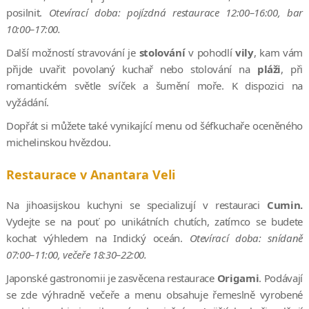
posilnit.
Otevírací doba: pojízdná restaurace 12:00–16:00, bar
10:00–17:00.
Další možností stravování je
stolování
v pohodlí
vily
, kam vám
přijde uvařit povolaný kuchař nebo stolování na
pláži
, při
romantickém světle svíček a šumění moře. K dispozici na
vyžádání.
Dopřát si můžete také vynikající menu od šéfkuchaře oceněného
michelinskou hvězdou.
Restaurace v Anantara Veli
Na jihoasijskou kuchyni se specializují v restauraci
Cumin.
Vydejte se na pouť po unikátních chutích, zatímco se budete
kochat výhledem na Indický oceán.
Otevírací doba: snídaně
07:00–11:00, večeře 18:30–22:00.
Japonské gastronomii je zasvěcena restaurace
Origami
. Podávají
se zde výhradně večeře a menu obsahuje řemeslně vyrobené