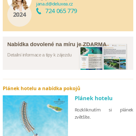
jana.d@deluxea.cz
724 065 779
2024
Nabídka dovolené na míru je ZDARMA
Detailní informace a tipy k zájezdu
Plánek hotelu a nabídka pokojů
Plánek hotelu
Rozkliknutím si plánek
zvětšíte.