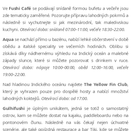
Ve
Fushi Café
se podávají snídaně formou bufetu a večeře jsou
zde tematicky zaměřené. Pozorujte přípravu lahodných pokrmů a
následně si vychutnejte si jak mezinárodní, tak maledivskou
kuchyni.
Otevírací doba: snídaně 07:00–11:00, večeře 18:30–22:00.
Aqua
se nachází přímo u bazénu, nabízí lehké občerstvení v době
obědu a italské speciality ve večerních hodinách. Oblibu si
získává díky nádhernému výhledu na Indický oceán a malebné
západy slunce, které si můžete pozorovat s drinkem v ruce.
Otevírací doba: nápoje 10:00–00:00, oběd 12:00–16:00, večeře
19:00–22:00.
Nad hladinou Indického oceánu najdete
The Yellow Fin Club
,
který je vyhrazen pouze pro dospělé hosty a nabízí množství
lahodných koktejlů.
Otevírací doba: od 17:00.
Gulhifushi
je úplným unikátem, jedná se totiž o samostatný
ostrov, kam se můžete dostat na kajaku, paddleboardu nebo na
pontonovém člunu. Následně na vás čekají nejen úchvatné
scenérie, ale také pojízdná restaurace a bar Tiki, kde se můžete