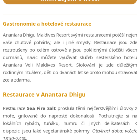
Gastronomie a hotelové restaurace
Anantara Dhigu Maldives Resort svými restauracemi potěší nejen
vaše chuťové pohárky, ale i jiné smysly. Restaurace jsou zde
roztroušeny po celém ostrově a jsou poklidnými útočišti všech
gurmánů, navíc můžete využívat služeb sesterského hotelu
Anantara Veli Maldives Resort. Stolování je zde důležitým
rodinným rituálem, děti do dvanácti let se proto mohou stravovat
zcela zdarma.
Restaurace v Anantara Dhigu
Restaurace
Sea Fire Salt
proslula těmi nejčerstvějšími úlovky z
moře, grilované do naprosté dokonalosti. Pochutnejte si na
lokálních rybách, tuňáku, humru či jiných delikatesách. K
dispozici jsou také vegetariánské pokrmy.
Otevírací doba: večeře
18:30–22:00.