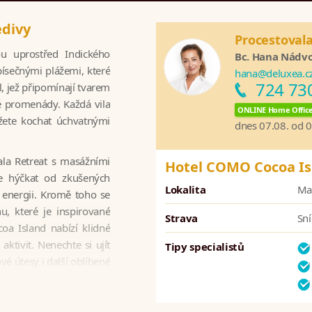
divy
Procestoval
u uprostřed Indického
Bc. Hana Nádv
písečnými plážemi, které
hana@deluxea.c
724 73
l, jež připomínají tvarem
é promenády. Každá vila
ONLINE Home Offic
žete kochat úchvatnými
dnes 07.08. od 
la Retreat s masážními
Hotel COMO Cocoa I
e hýčkat od zkušených
Lokalita
Mal
 energii. Kromě toho se
u, které je inspirované
Strava
Sní
oa Island nabízí klidné
ktivit. Nenechte si ujít
Tipy specialistů
 útesy i další oblíbené
žba příjezdového mola