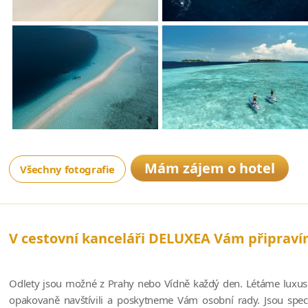
Mám zájem o hotel
Všechny fotografie
V cestovní kanceláři DELUXEA Vám připrav
Odlety jsou možné z Prahy nebo Vídně každý den. Létáme luxusn
opakovaně navštívili a poskytneme Vám osobní rady. Jsou speci