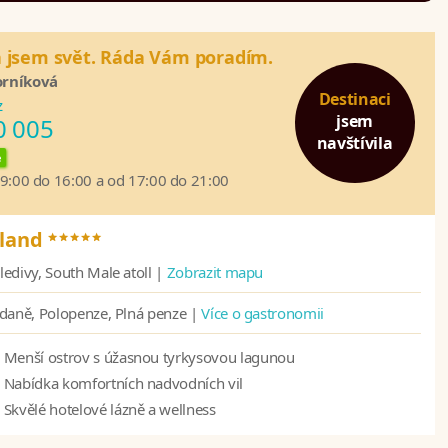
a jsem svět. Ráda Vám poradím.
orníková
Destinaci
z
jsem
0 005
navštívila
e
09:00 do 16:00 a od 17:00 do 21:00
*****
sland
edivy, South Male atoll |
Zobrazit mapu
daně, Polopenze, Plná penze |
Více o gastronomii
Menší ostrov s úžasnou tyrkysovou lagunou
Nabídka komfortních nadvodních vil
Skvělé hotelové lázně a wellness