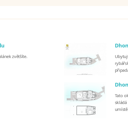
užíváno druhé molo na
vliv na průběh pobytů
ená z důvodů pohybu
ávo na úpravu termínu
lu
Dhoni
lánek zvětšíte.
Ubytuj
rybářs
připada
Dhoni
Tato ok
skládá
umístěn