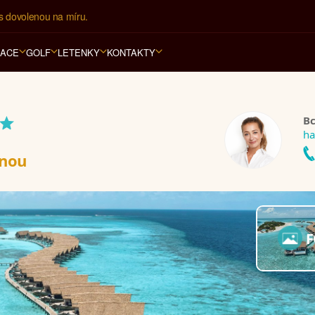
í kancelář na luxusní dovolenou od 100.000 Kč.
RACE
GOLF
LETENKY
KONTAKTY
*
Bc
ha
unou
F