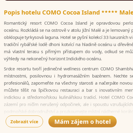
*****
Popis hotelu COMO Cocoa Island
Male
Romantický resort COMO Cocoa Island je opravdovou perlo
oceánu. Rozkládá se na ostrově v atolu Jižní Malé a je lemovaný 
obklopuje tyrkysová laguna. Hotel se pyšní kolekcí 33 luxusních vi
tradiční rybářské lodě dhoni kotvící na hladině oceánu u dřevěn
má vlastní terasu s přímým přístupem do vody, odkud se mů
výhledy na nekonečný horizont Indického oceánu.
Srdce resortu tvoří jedinečné wellness centrum COMO Shambha
místnostmi, posilovnou i hydromasážním bazénem. Nechte s
profesionálů, zapomeňte na všechny starosti a načerpáte novou
můžete těšit na špičkovou restauraci a bar s inovativním men
indickou a středomořskou kulinářskou tradicí. Hotel COMO Coc
zázemí pro ničím nerušený odpočinek, ale i spoustu vzrušujících a
podmořské dobrodružství a prozkoumejte místní nádherné korálové
potápěčské lokality.
Mám zájem o hotel
Zobrazit více
V období od 01.08.-15.10.2026 bude v hotelu probíhat údr