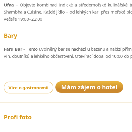
Ufaa
– Objevte kombinaci indické a středomořské kulinářské 
Shambhala Cuisine. Každé jídlo – od lehkých kari přes mořské plo
večeře 19:00–22:00.
Bary
Faru Bar
– Tento uvolněný bar se nachází u bazénu a nabízí přímý
vín, doutníků a lehkého občerstvení. Otevírací doba: od 10:00 do 
Mám zájem o hotel
Více o gastronomii
Profi foto