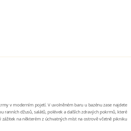
 pokrmy v moderním pojetí. V uvolněném baru u bazénu zase najdete
u ranních džusů, salátů, polévek a dalších zdravých pokrmů, které
ý zážitek na některém z úchvatných míst na ostrově včetně pikniku