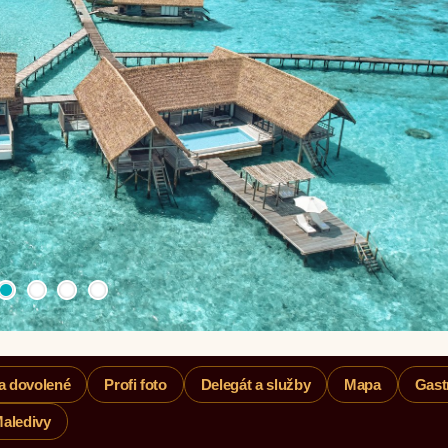
a dovolené
Profi foto
Delegát a služby
Mapa
Gast
Maledivy