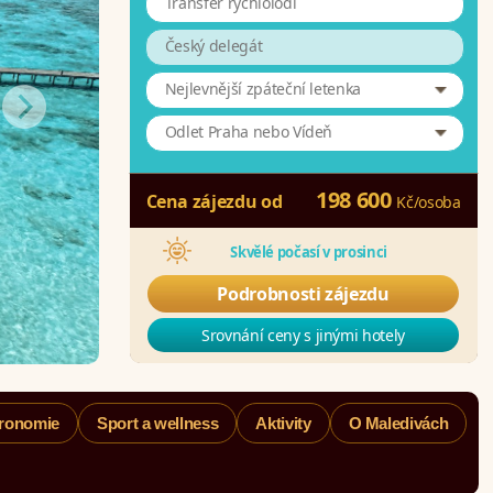
Transfer rychlolodí
Český delegát
Nejlevnější zpáteční letenka
Odlet Praha nebo Vídeň
198 600
Cena zájezdu od
Kč
/
osoba
Skvělé počasí v prosinci
Podrobnosti zájezdu
Srovnání ceny s jinými hotely
ronomie
Sport a wellness
Aktivity
O Maledivách