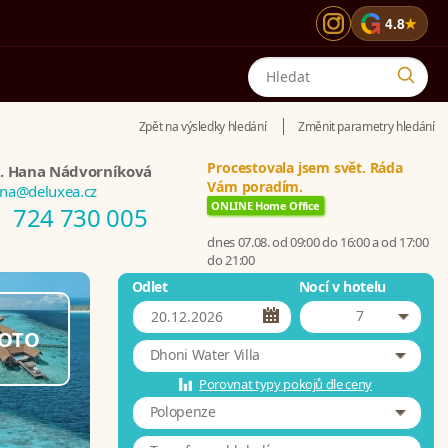
G
4.8
★
Zpět na výsledky hledání
Změnit parametry hledání
Procestovala jsem svět. Ráda
. Hana Nádvorníková
Vám poradím.
na@deluxea.cz
ONLINE Home Office
724 730 005
dnes 07.08. od 09:00 do 16:00 a od 17:00
do 21:00
Odlet
Nocí v hotelu
7
OTO
Dhoni Water Villa
Porovnat typy pokojů dle ceny
Polopenze