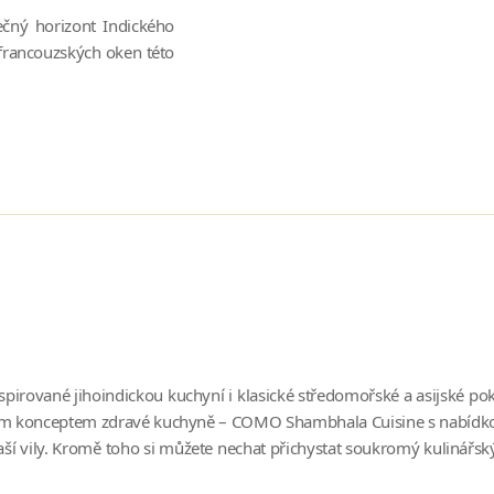
čný horizont Indického
francouzských oken této
nspirované jihoindickou kuchyní i klasické středomořské a asijské
astním konceptem zdravé kuchyně – COMO Shambhala Cuisine s nabídko
aší vily. Kromě toho si můžete nechat přichystat soukromý kulinářsk