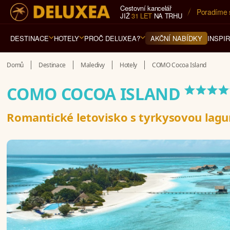
Cestovní kancelář
5* cestovn
JIŽ
31 LET
NA TRHU
DESTINACE
HOTELY
PROČ DELUXEA?
INSPI
AKČNÍ NABÍDKY
Domů
Destinace
Maledivy
Hotely
COMO Cocoa Island
****
COMO COCOA ISLAND
Romantické letovisko s tyrkysovou lag