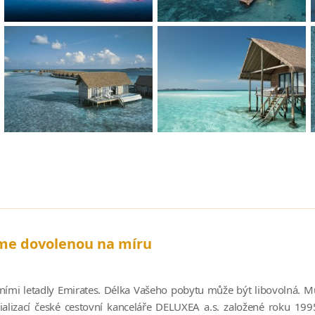
íme dovolenou na míru
ími letadly Emirates. Délka Vašeho pobytu může být libovolná. Mů
alizací české cestovní kanceláře DELUXEA a.s. založené roku 199