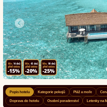
Popis hotelu
Kategorie pokojů
Pláž a moře
Cen
Doprava do hotelu
Osobní poradenství
Letenky na 