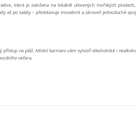
tradice, která je založena na lokálně ulovených mořských plode
dy až po saláty – představuje inovativní a zároveň jednoduché spo
 přístup na pláž. Místní barmani vám vytvoří alkoholické i nealkoho
pozdního večera.