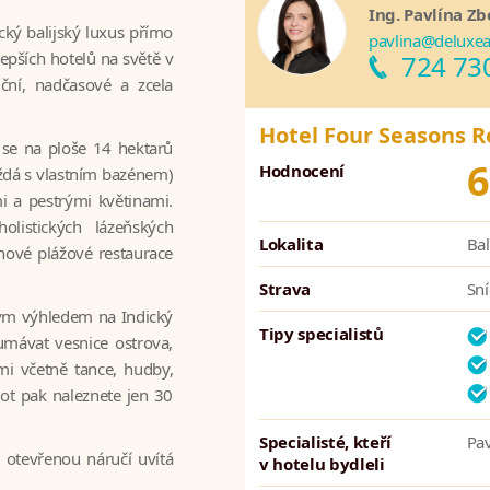
Ing. Pavlína Zb
ický balijský luxus přímo
pavlina@deluxea
epších hotelů na světě v
724 73
iční, nadčasové a zcela
Hotel Four Seasons R
á se na ploše 14 hektarů
6
Hodnocení
ždá s vlastním bazénem)
 a pestrými květinami.
olistických lázeňských
Lokalita
Bal
nové plážové restaurace
Strava
Sn
sným výhledem na Indický
Tipy specialistů
umávat vesnice ostrova,
mi včetně tance, hudby,
ivot pak naleznete jen 30
Specialisté, kteří
Pav
 otevřenou náručí uvítá
v hotelu bydleli