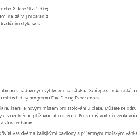
 nebo 2 dospělí a 1 dítě)
em na záliv Jimbaran z
tradičním stylu se s..
kombinaci s nádherným výhledem na zátoku. Dopřejte si indonéské 
ích místech díky programu Epic Dining Experiences.
dara
, která je novým místem pro stolování u pláže. Můžete se od
lu s uvolněnou plážovou atmosférou. Prostorný vnitřní i venkovní des
 záliv Jimbaran.
přivítá vás dvěma balisjkými pavilony s příjemným mořským vánke