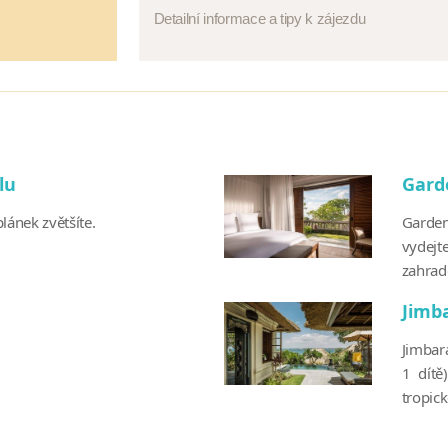
Detailní informace a tipy k zájezdu
lu
Garde
lánek zvětšíte.
Garden
vydejt
zahrad
Jimba
Jimbar
1 dítě
tropic