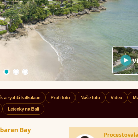
V
k a rychlá kalkulace
Profi foto
Naše foto
Video
M
Letenky na Bali
mbaran Bay
Procestoval