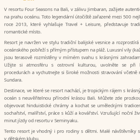
V resortu Four Seasons na Bali, v zálivu Jimbaran, zažijete autent
na prahu oceánu. Toto legendární útočiště zařazené mezi 500 nejl
roce 2013, které vyhlašuje Travel + Leisure, představuje trad
romantické místo.
Resort je navržen ve stylu tradiční balijské vesnice a rozprostír
oceánského pobřeží s přímým přístupem na pláž. Luxusní vily (ka
jsou terasově rozmístěny v mírném svahu s krásnými zahradami
Užijte si atmosféru s ostrovní kulturou, uvolněte se při h
procedurách a vychutnejte si široké možnosti stravování včetně 
Sundara.
Destinace, ve které se resort nachází, je tropickým rájem s krá
oceán s neuvěřitelnou přírodní krásou Bali. Můžete zde prozko
objevovat hinduistické chrámy a kochat se uměleckými tradice
sochařství, malířství, práce s kůží a kovářství. Vzrušující noční ž
minut jízdy od resortu v Seminyaku.
Tento resort je vhodný i pro rodiny s dětmi. Malé návštěvníky s
v dětském klubu.