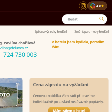
G
4.8
★
Zpět na výsledky hledání
Změnit parametry hledání
V hotelu jsem bydlela, poradím
g. Pavlína Zbořilová
Vám.
vlina@deluxea.cz
724 730 003
Cena zájezdu na vyžádání
OTO
Cenovou nabídku Vám rádi připravíme
individuálně po zaslání nezávazné poptávky.
Mám zájem o hotel