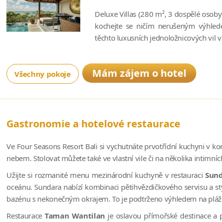
Deluxe Villas (280 m², 3 dospělé osoby
kochejte se ničím nerušeným výhled
těchto luxusních jednoložnicových vil v 
Mám zájem o hotel
Všechny pokoje
Gastronomie a hotelové restaurace
Ve Four Seasons Resort Bali si vychutnáte prvotřídní kuchyni v 
nebem. Stolovat můžete také ve vlastní vile či na několika intimn
Užijte si rozmanité menu mezinárodní kuchyně v restauraci
Sun
oceánu. Sundara nabízí kombinaci pětihvězdičkového servisu a sty
bazénu s nekonečným okrajem. To je podtrženo výhledem na pláž a
Restaurace
Taman Wantilan
je oslavou přímořské destinace a 