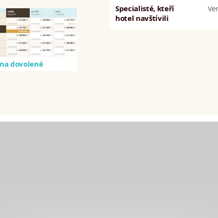
Specialisté, kteří
Ve
hotel navštívili
na dovolené