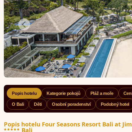
Popis hotelu
Kategorie pokojů
Pláž a moře
Cení
O Bali
Děti
Osobní poradenství
Podobný hotel
Popis hotelu Four Seasons Resort Bali at Ji
*****
Bali