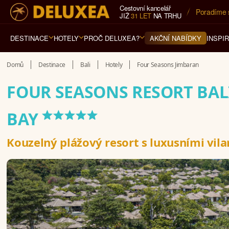
Cestovní kancelář
5* cestovn
JIŽ
31 LET
NA TRHU
DESTINACE
HOTELY
PROČ DELUXEA?
INSPI
AKČNÍ NABÍDKY
Domů
Destinace
Bali
Hotely
Four Seasons Jimbaran
FOUR SEASONS RESORT BAL
*****
BAY
Kouzelný plážový resort s luxusními vil