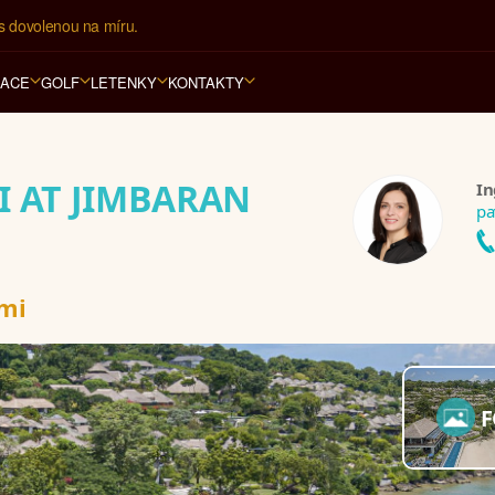
í kancelář na luxusní dovolenou od 100.000 Kč.
RACE
GOLF
LETENKY
KONTAKTY
I AT JIMBARAN
In
pa
ami
F