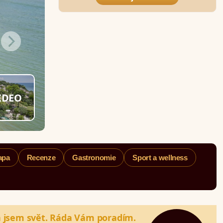
IDEO
apa
Recenze
Gastronomie
Sport a wellness
a jsem svět. Ráda Vám poradím.