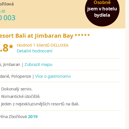
Osobně
ořilová
jsem v hotelu
.cz
bydlela
0 003
*****
esort Bali at Jimbaran Bay
*
.8
Hodnotí 1 klientů DELUXEA
Detailní hodnocení
i, Jimbaran |
Zobrazit mapu
ídaně, Polopenze |
Více o gastronomii
Dokonalý servis.
Romantické útočiště.
Jeden z nejexkluzivnějších resortů na Bali.
lína Zbořilová
2019