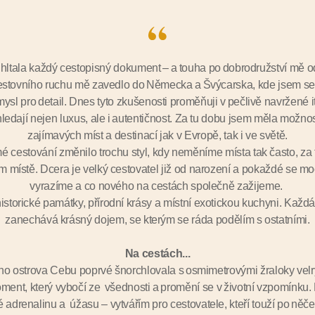
hltala každý cestopisný dokument – a touha po dobrodružství mě 
estovního ruchu mě zavedlo do Německa a Švýcarska, kde jsem se na
ysl pro detail. Dnes tyto zkušenosti proměňuji v pečlivě navržené 
 hledají nejen luxus, ale i autentičnost. Za tu dobu jsem měla možnos
zajímavých míst a destinací jak v Evropě, tak i ve světě.
 cestování změnilo trochu styl, kdy neměníme místa tak často, za t
m místě. Dcera je velký cestovatel již od narození a pokaždé se mo
vyrazíme a co nového na cestách společně zažijeme.
torické památky, přírodní krásy a místní exotickou kuchyni. Každ
zanechává krásný dojem, se kterým se ráda podělím s ostatními.
Na cestách...
ého ostrova Cebu poprvé šnorchlovala s osmimetrovými žraloky velr
ment, který vybočí ze všednosti a promění se v životní vzpomínku.
 adrenalinu a úžasu – vytvářím pro cestovatele, kteří touží po něče