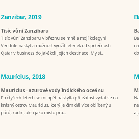
Zanzibar, 2019
B
Tisíc vůní Zanzibaru
Ba
Tisíc vůní Zanzibaru V březnu se mně a mojí kolegyni
Ba
Vendule naskytla možnost využít letenek od společnosti
na
Qatar v business do jakékoli jejich destinace. My si...
do
Maurícius, 2018
M
Mauricius - azurové vody Indického oceánu
Ma
Po čtyřech letech se mi opět naskytla příležitost vydat se na
Na
krásný ostrov Mauricius, který je čím dál více oblíbený u
ne
párů, rodin, ale i jako místo pro...
a 