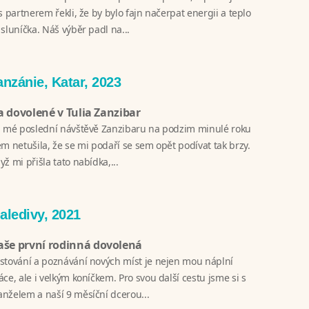
 s partnerem řekli, že by bylo fajn načerpat energii a teplo
 sluníčka. Náš výběr padl na...
anzánie, Katar, 2023
 dovolené v Tulia Zanzibar
i mé poslední návštěvě Zanzibaru na podzim minulé roku
em netušila, že se mi podaří se sem opět podívat tak brzy.
yž mi přišla tato nabídka,...
aledivy, 2021
še první rodinná dovolená
stování a poznávání nových míst je nejen mou náplní
áce, ale i velkým koníčkem. Pro svou další cestu jsme si s
nželem a naší 9 měsíční dcerou...