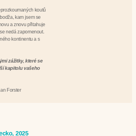
neprozkoumaných koutů
ambodža, kam jsem se
novu a znovu přitahuje
rý se nedá zapomenout.
sného kontinentu a s
mi zážitky, které se
ší kapitolu vašeho
gan Forster
ecko, 2025