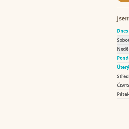
Jsem
Dnes
Sobo
Nedě
Pondě
Úter
Střed
Čtvrt
Páte