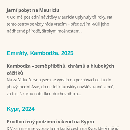
Jarní pobyt na Mauriciu
X Od mé poslední návštěvy Mauricia uplynuly tři roky. Na
tento ostrov se vždy ráda vracím – především kvůli jeho
nádherné přírodě, širokým možnostem...
Emiráty, Kambodža, 2025
Kambodža – země příběhů, chrámů a hlubokých
zážitků
Na začátku června jsem se vydala na poznávací cestu do
jihovýchodní Asie, do ne tolik turistiky navštěvované země,
za to s širokou nabídkou duchovního a...
Kypr, 2024
Prodloužený podzimní víkend na Kypru
X V září jsem se vypravila na kratší cestu na Kypr, který mě již