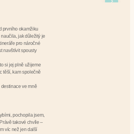
od prvního okamžiku
učila, jak důležitý je
itineráře pro náročné
t navštívit spousty
o si jej plně užijeme
c těší, kam společně
á destinace ve mně
ybími, pochopila jsem,
 Právě takové chvíle –
m víc než jen další