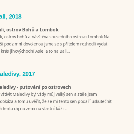
ali, 2018
li, ostrov Bohů a Lombok
li, ostrov bohů a návštěva sousedního ostrova Lombok Na
ši podzimní dovolenou jsme se s přítelem rozhodli vydat
 krás jihovýchodní Asie, a to na Bali...
aledivy, 2017
ledivy - putování po ostrovech
vštívit Maledivy byl vždy můj velký sen a stále jsem
dokázala tomu uvěřit, že se mi tento sen podaří uskutečnit
já tento ráj na zemi na vlastní kůži...