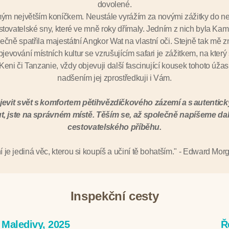
dovolené.
mým největším koníčkem. Neustále vyrážím za novými zážitky do 
cestovatelské sny, které ve mně roky dřímaly. Jedním z nich byla K
čně spatřila majestátní Angkor Wat na vlastní oči. Stejně tak mě z
jevování místních kultur se vzrušujícím safari je zážitkem, na kte
Keni či Tanzanie, vždy objevuji další fascinující kousek tohoto úža
nadšením jej zprostředkuji i Vám.
jevit svět s komfortem pětihvězdičkového zázemí a s autentický
, jste na správném místě. Těším se, až společně napíšeme dal
cestovatelského příběhu.
 je jediná věc, kterou si koupíš a učiní tě bohatším." - Edward Mor
Inspekční cesty
Maledivy, 2025
Ř