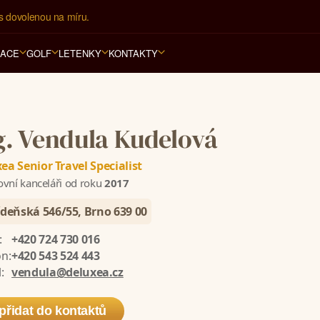
s dovolenou na míru.
í kancelář na luxusní dovolenou od 100.000 Kč.
RACE
GOLF
LETENKY
KONTAKTY
g. Vendula Kudelová
ea Senior Travel Specialist
ovní kanceláři od roku
2017
deňská 546/55, Brno 639 00
:
+420 724 730 016
on:
+420 543 524 443
:
vendula@deluxea.cz
přidat do kontaktů