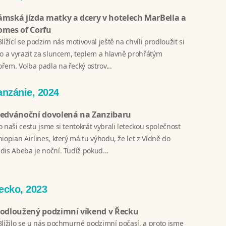
mská jízda matky a dcery v hotelech MarBella a
omes of Corfu
Blížící se podzim nás motivoval ještě na chvíli prodloužit si
to a vyrazit za sluncem, teplem a hlavně prohřátým
řem. Volba padla na řecký ostrov...
anzánie, 2024
ředvánoční dovolená na Zanzibaru
o naši cestu jsme si tentokrát vybrali leteckou společnost
hiopian Airlines, který má tu výhodu, že let z Vídně do
dis Abeba je noční. Tudíž pokud...
ecko, 2023
rodloužený podzimní víkend v Řecku
Blížilo se u nás pochmurné podzimní počasí, a proto jsme