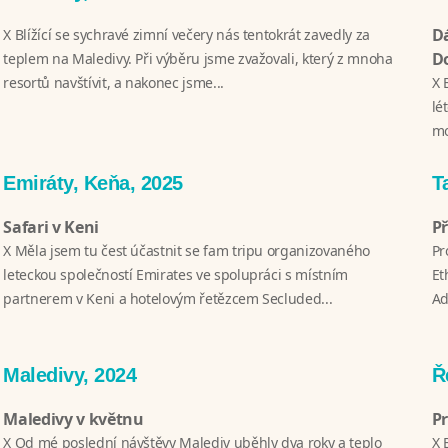
Dá
X Blížící se sychravé zimní večery nás tentokrát zavedly za
D
teplem na Maledivy. Při výběru jsme zvažovali, který z mnoha
resortů navštívit, a nakonec jsme...
X 
lé
mo
Emiráty, Keňa, 2025
T
Safari v Keni
P
X Měla jsem tu čest účastnit se fam tripu organizovaného
Pr
leteckou společností Emirates ve spolupráci s místním
Et
partnerem v Keni a hotelovým řetězcem Secluded...
Ad
Maledivy, 2024
Ř
Maledivy v květnu
P
X Od mé poslední návštěvy Malediv uběhly dva roky a teplo
X 