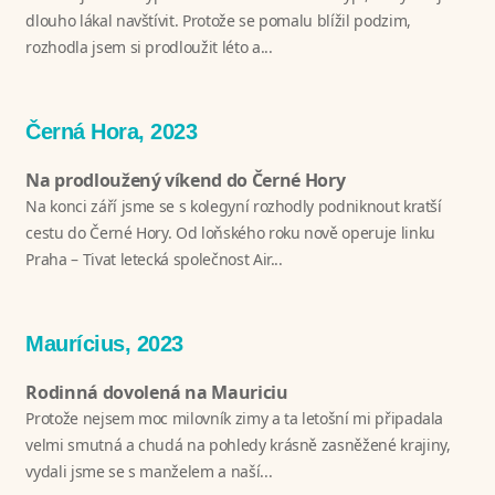
dlouho lákal navštívit. Protože se pomalu blížil podzim,
rozhodla jsem si prodloužit léto a...
Černá Hora, 2023
Na prodloužený víkend do Černé Hory
Na konci září jsme se s kolegyní rozhodly podniknout kratší
cestu do Černé Hory. Od loňského roku nově operuje linku
Praha – Tivat letecká společnost Air...
Maurícius, 2023
Rodinná dovolená na Mauriciu
Protože nejsem moc milovník zimy a ta letošní mi připadala
velmi smutná a chudá na pohledy krásně zasněžené krajiny,
vydali jsme se s manželem a naší...