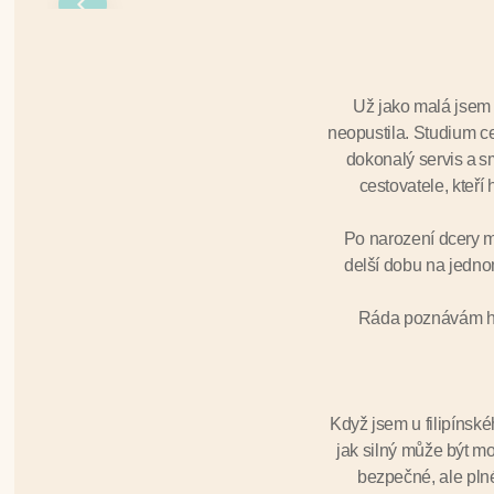
Už jako malá jsem 
neopustila. Studium c
dokonalý servis a sm
cestovatele, kteří
Po narození dcery mé
delší dobu na jedno
Ráda poznávám his
Když jsem u filipínsk
jak silný může být mo
bezpečné, ale plné