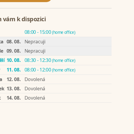
 vám k dispozici
08:00 - 15:00
(home office)
ta
08. 08.
Nepracuji
le
09. 08.
Nepracuji
lí
10. 08.
08:30 - 12:30
(home office)
ý
11. 08.
08:00 - 12:00
(home office)
a
12. 08.
Dovolená
ek
13. 08.
Dovolená
k
14. 08.
Dovolená