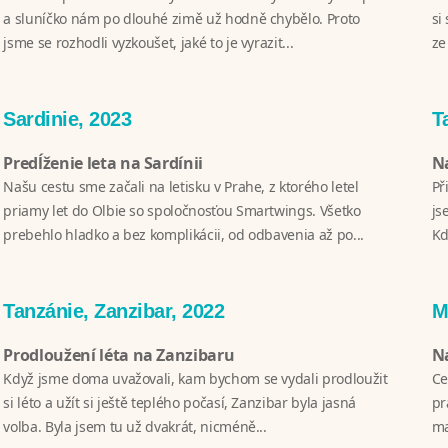
a sluníčko nám po dlouhé zimě už hodně chybělo. Proto
si
jsme se rozhodli vyzkoušet, jaké to je vyrazit...
ze
Sardinie, 2023
T
Predĺženie leta na Sardínii
Na
Našu cestu sme začali na letisku v Prahe, z ktorého letel
Př
priamy let do Olbie so spoločnosťou Smartwings. Všetko
js
prebehlo hladko a bez komplikácii, od odbavenia až po...
Kd
Tanzánie, Zanzibar, 2022
M
Prodloužení léta na Zanzibaru
Na
Když jsme doma uvažovali, kam bychom se vydali prodloužit
Ce
si léto a užít si ještě teplého počasí, Zanzibar byla jasná
pr
volba. Byla jsem tu už dvakrát, nicméně...
ma