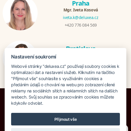
Praha
Mgr. Iveta Kosová
iveta.k@deluxea.cz
+420 776 084 569
Bratislava
Katarina Hutníková
Nastavení soukromí
katarina@deluxea.sk
Webové stránky "deluxea.cz" používají soubory cookies k
+421 948 759 074
optimalizaci dat a nastavení služeb. Kliknutím na tlačítko
"Přijmout vše" souhlasíte s využíváním cookies a
předáním údajů o chování na webu pro zobrazení cílené
reklamy na sociálních sítích a reklamních sítích na dalších
webech. Svůj souhlas se zpracováním cookies můžete
kdykoliv odvolat.
Pojištění proti úpadku 125 000 000 Kč
Přijmout vše
O společnosti
Naše ocenění
Mapa stránek
Právní doložka
Potřebujete poradit?
Zeptejte se našeho asistenta