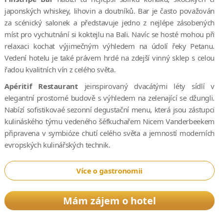
japonských whiskey, lihovin a doutníků. Bar je často považován
za scénický salonek a představuje jedno z nejlépe zásobených
míst pro vychutnání si koktejlu na Bali. Navíc se hosté mohou při
relaxaci kochat výjimečným výhledem na údolí řeky Petanu.
Vedení hotelu je také právem hrdé na zdejší vinný sklep s celou
řadou kvalitních vín z celého světa.
Apéritif Restaurant
jeinspirovaný dvacátými léty sídlí v
elegantní prostorné budově s výhledem na zelenající se džungli.
Nabízí sofistikovaé sezonní degustační menu, která jsou zástupci
kulináského týmu vedeného šéfkuchařem Nicem Vanderbeekem
připravena v symbióze chutí celého světa a jemností moderních
evropských kulinářských technik.
Více o gastronomii
Mám zájem o hotel