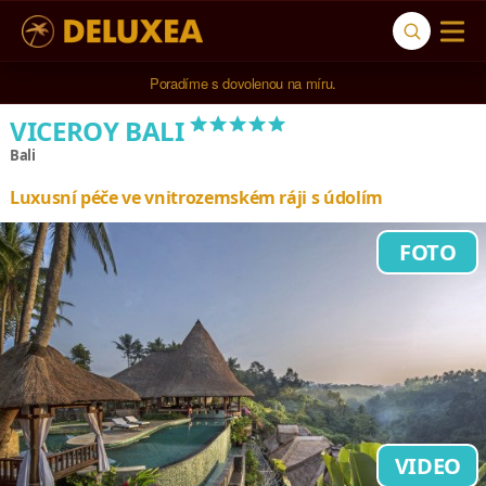
5* cestovní kancelář na luxusní dovolenou od 100.000 Kč.
*****
VICEROY BALI
Bali
Luxusní péče ve vnitrozemském ráji s údolím
FOTO
VIDEO