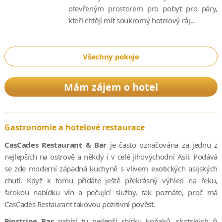
otevřeným prostorem pro pobyt pro páry,
kteří chtějí mít soukromý hotelový ráj...
Všechny pokoje
Mám zájem o hotel
Gastronomie a hotelové restaurace
CasCades Restaurant & Bar
je často označována za jednu z
nejlepších na ostrově a někdy i v celé jihovýchodní Asii. Podává
se zde moderní západná kuchyně s vlivem exotických asijských
chutí. Když k tomu přidáte ještě překrásný výhled na řeku,
širokou nabídku vín a pečující služby, tak poznáte, proč má
CasCades Restaurant takovou pozitivní pověst.
Pinstripe Bar
nabízí tu nejlepší sbírku koňaků, skotských či