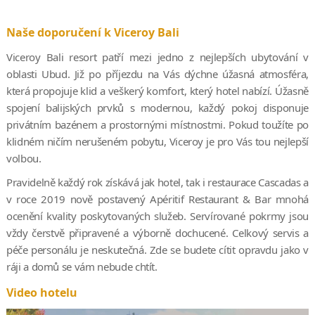
Naše doporučení k Viceroy Bali
Viceroy Bali resort patří mezi jedno z nejlepších ubytování v
oblasti Ubud. Již po příjezdu na Vás dýchne úžasná atmosféra,
která propojuje klid a veškerý komfort, který hotel nabízí. Úžasně
spojení balijských prvků s modernou, každý pokoj disponuje
privátním bazénem a prostornými místnostmi. Pokud toužíte po
klidném ničím nerušeném pobytu, Viceroy je pro Vás tou nejlepší
volbou.
Pravidelně každý rok získává jak hotel, tak i restaurace Cascadas a
v roce 2019 nově postavený Apéritif Restaurant & Bar mnohá
ocenění kvality poskytovaných služeb. Servírované pokrmy jsou
vždy čerstvě připravené a výborně dochucené. Celkový servis a
péče personálu je neskutečná. Zde se budete cítit opravdu jako v
ráji a domů se vám nebude chtít.
Video hotelu