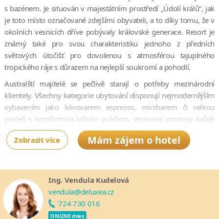
s bazénem. Je situován v majestátním prostředí „Údolí králů“, jak
je toto místo označované zdejšími obyvateli, a to díky tomu, že v
okolních vesnicích dříve pobývaly královské generace. Resort je
známý také pro svou charakteristiku jednoho z předních
světových útočišť pro dovolenou s atmosférou tajuplného
tropického ráje s důrazem na nejlepší soukromí a pohodlí.
Australští majitelé se pečlivě starají o potřeby mezinárodní
klientely. Všechny kategorie ubytování disponují nejmodernějším
vybavením jako kávovarem espresso, minibarem či velkou
postelí s komfortním ložním prádlem. Venkovní prostory každé
vily pak nabízejí útulnou atmosféru s krásným výhledem do
Mám zájem o hotel
Zobrazit více
údolí.
Hosté Viceroy Bali se mohou těšit také na dokonalé služby a
jedinečné veřejné prostory, ke kterým patří oblíbená restaurace a
Ing. Vendula Kudelová
bar CasCades, luxusní lázně a kosmetické centrum Lembah či
vendula@deluxea.cz
bazén s nekonečným okrajem, butik, moderní posilovna a
724 730 016
knihovna.
ONLINE dnes