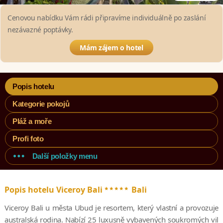
Cenovou nabídku Vám rádi připravíme individuálně po zaslání
nezávazné poptávky.
Mám zájem o hotel
Popis hotelu
Kategorie pokojů
Pláž a moře
Profi foto
Další položky menu
*****
Popis hotelu Viceroy Bali
Bali
Viceroy Bali u města Ubud je resortem, který vlastní a provozuje
australská rodina. Nabízí 25 luxusně vybavených soukromých vil