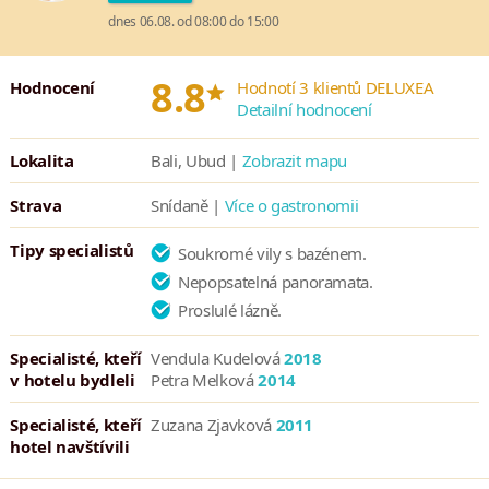
Viceroy BaliViceroy Bali se nachází jen pár minut od města Ubud,
dnes 06.08. od 08:00 do 15:00
které se pyšní okouzlujícím prostředím, pozvolnějším tempem,
malými autentickými obchůdky, malebnými galeriemi a útulnými
*
8.8
kavárnami.
Hodnocení
Hodnotí 3 klientů DELUXEA
Detailní hodnocení
Lokalita
Bali, Ubud |
Zobrazit mapu
Strava
Snídaně |
Více o gastronomii
Tipy specialistů
Soukromé vily s bazénem.
Nepopsatelná panoramata.
Proslulé lázně.
Specialisté, kteří
Vendula Kudelová
2018
v hotelu bydleli
Petra Melková
2014
Specialisté, kteří
Zuzana Zjavková
2011
hotel navštívili