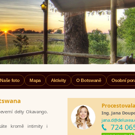
Naše foto
Mapa
Aktivity
O Botswaně
Osobní por
tswana
Procestoval
everní delty Okavango.
Ing. Jana Doup
jana.d@deluxea.
724 06
káte kromě intimity i