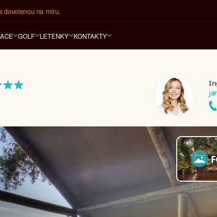
í kancelář na luxusní dovolenou od 100.000 Kč.
RACE
GOLF
LETENKY
KONTAKTY
***
In
ja
F