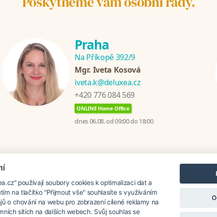
Poskytneme vám osobní rady.
Praha
Na Příkopě 392/9
Mgr. Iveta Kosová
iveta.k@deluxea.cz
+420 776 084 569
ONLINE Home Office
dnes 06.08. od 09:00 do 18:00
mí
nzánie
Chorvatsko
Thajsko
Srí Lanka
Turecko
Řecko
.cz" používají soubory cookies k optimalizaci dat a
utím na tlačítko "Přijmout vše" souhlasíte s využíváním
O
jů o chování na webu pro zobrazení cílené reklamy na
lamních sítích na dalších webech. Svůj souhlas se
oku 1995