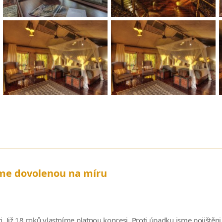
íme dovolenou na míru
nti. Již 18 roků vlastníme platnou koncesi. Proti úpadku jsme pojiště