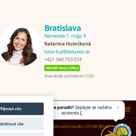
Bratislava
Námestie 1. mája 9
Katarina Hutníková
katarina@deluxea.sk
+421 948 759 074
ONLINE Home Office
dnes 06.08. od 09:00 do 17:30
Potřebujete poradit?
Zeptejte se našeho
Přijmout vše
asistenta
Chettyho
.
dmítnout vše
Pojištění proti úpadku 125 000 000 Kč