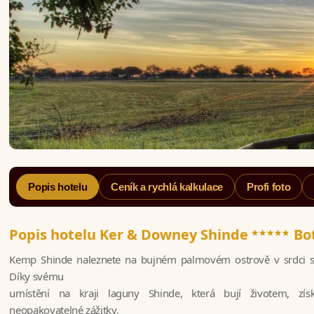
Popis hotelu
Ceník a rychlá kalkulace
Profi foto
*****
Popis hotelu Ker & Downey Shinde
Bo
Kemp Shinde naleznete na bujném palmovém ostrově v srdci s
Díky svému
umístění na kraji laguny Shinde, která bují životem, zís
neopakovatelné zážitky.