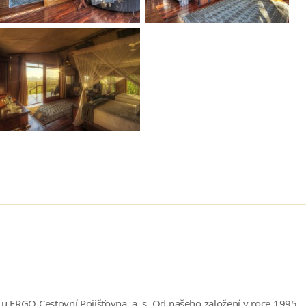
ni u ERGO Cestovní Pojišťovna, a. s. Od našeho založení v roce 1995