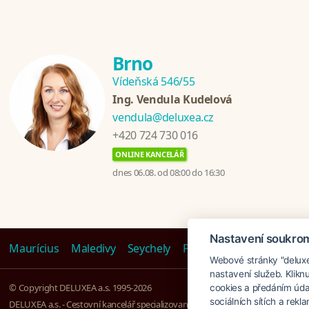
Brno
Vídeňská 546/55
Ing. Vendula Kudelová
vendula@deluxea.cz
+420 724 730 016
ONLINE KANCELÁŘ
dnes 06.08. od 08:00 do 16:30
Nastavení soukro
Maurícius
Maledivy
Seychely
Polynésie
Emiráty
Ta
Webové stránky "deluxea
nastavení služeb. Klikn
© Copyright DELUXEA a.s. 1995-2026
cookies a předáním úda
sociálních sítích a rek
DELUXEA a.s. - Cestovní kancelář specializovaná na Zájezdy na klíč, založena r