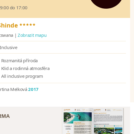
09:00 do 17:00
*****
Shinde
tswana |
Zobrazit mapu
 Inclusive
Rozmanitá příroda
Klid a rodinná atmosféra
All inclusive program
rtina Melková
2017
ARMA