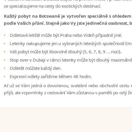
se specializujeme na cesty do exotických destinací.
Každý pobyt na Botswaně je vytvořen speciálně s ohledem n
podle Vašich přání. Stejně jako Vy jste jedinečná osobnost, 
Odletové letiště může být Praha nebo Vídeň případně jiné.
Letenky nakupujeme jen u vybraných leteckých společností Emira
Váš pobyt může být libovolně dlouhý (5, 6, 7, 8, 9 … nocí).
Stop over v Dubaji v rámci letenky může být dlouhý maximálně
Odletět můžete každý den.
Expresní odlety zařídíme během 48 hodin.
Ať už se Vám jedná o dovolenou, svatební nebo obchodní cestu n
přijít, ale vzpomínky z cestování Vám zůstanou v paměti po celý ži