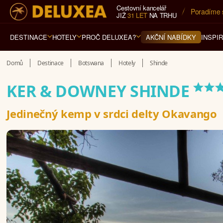
Cestovní kancelář
5* cestovn
JIŽ
31 LET
NA TRHU
DESTINACE
HOTELY
PROČ DELUXEA?
INSPI
AKČNÍ NABÍDKY
Domů
Destinace
Botswana
Hotely
Shinde
**
KER & DOWNEY SHINDE
Jedinečný kemp v srdci delty Okavango