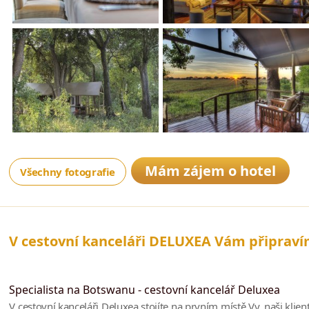
Mám zájem o hotel
Všechny fotografie
V cestovní kanceláři DELUXEA Vám připrav
Specialista na Botswanu - cestovní kancelář Deluxea
V cestovní kanceláři Deluxea stojíte na prvním místě Vy, naši klie