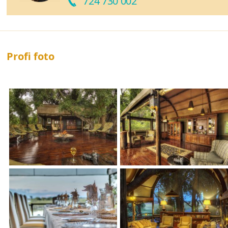
724 730 002
Profi foto