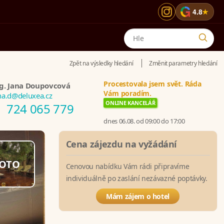
G
4.8
★
Zpět na výsledky hledání
Změnit parametry hledání
Procestovala jsem svět. Ráda
g. Jana Doupovcová
Vám poradím.
na.d@deluxea.cz
ONLINE KANCELÁŘ
724 065 779
dnes 06.08. od 09:00 do 17:00
Cena zájezdu na vyžádání
OTO
Cenovou nabídku Vám rádi připravíme
individuálně po zaslání nezávazné poptávky.
Mám zájem o hotel