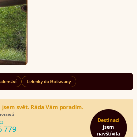
adenství
Letenky do Botswany
a jsem svět. Ráda Vám poradím.
ovcová
Destinaci
cz
jsem
5 779
navštívila