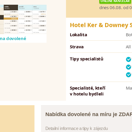
ONLINE KANCELÁŘ
dnes 06.08. od 
Hotel Ker & Downey 
Lokalita
Bo
na dovolené
Strava
All
Tipy specialistů
Specialisté, kteří
Ma
v hotelu bydleli
Nabídka dovolené na míru je ZD
Detailní informace a tipy k zájezdu