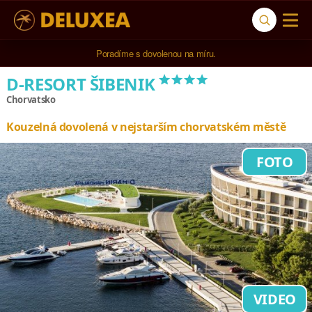
5* cestovní kancelář na luxusní dovolenou od 100.000 Kč.
****
D-RESORT ŠIBENIK
Chorvatsko
Kouzelná dovolená v nejstarším chorvatském městě
FOTO
VIDEO