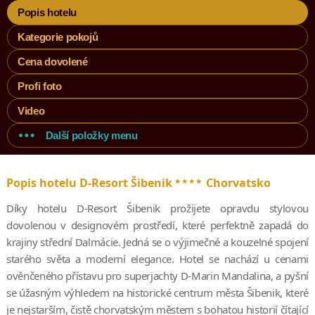
Popis hotelu
Kategorie pokojů
Cena dovolené
Profi foto
Video
Další položky menu
****
Popis hotelu D-Resort Šibenik
Chorvatsko
Díky hotelu D-Resort Šibenik prožijete opravdu stylovou
dovolenou v designovém prostředí, které perfektně zapadá do
krajiny střední Dalmácie. Jedná se o výjimečné a kouzelné spojení
starého světa a moderní elegance. Hotel se nachází u cenami
ověnčeného přístavu pro superjachty D-Marin Mandalina, a pyšní
se úžasným výhledem na historické centrum města Šibenik, které
je nejstarším, čistě chorvatským městem s bohatou historií čítající