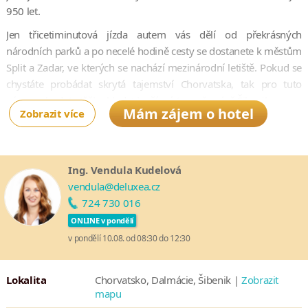
950 let.
Jen třicetiminutová jízda autem vás dělí od překrásných
národních parků a po necelé hodině cesty se dostanete k městům
Split a Zadar, ve kterých se nachází mezinárodní letiště. Pokud se
chystáte probádat skrytá tajemství Chorvatska, tak pro tuto
výpravu budete těžko hledat lepší místo, než právě Šibenik.
Mám zájem o hotel
Zobrazit více
Hotel D-Resort Šibenik nabízí kombinaci unikátních služeb a
rodinnou atmosféru, díky čemuž se tu budete cítit jako doma.
Ocenění
Ing. Vendula Kudelová
vendula@deluxea.cz
„The Design Award“ – ocenění za jedinečně zdobený interiér,
724 730 016
které hotel obdržel v roce 2016 od prestižního designového
časopisu z Anglie.
ONLINE v pondělí
v pondělí 10.08. od 08:30 do 12:30
„International Hotel and Property Award“ – ocenění udělované
Meetings Star Slovenia, které hotel obdržel za kvalitní nabídku
prostor pro pořádání rozmanitých akcí.
Lokalita
Chorvatsko, Dalmácie, Šibenik |
Zobrazit
mapu
Město