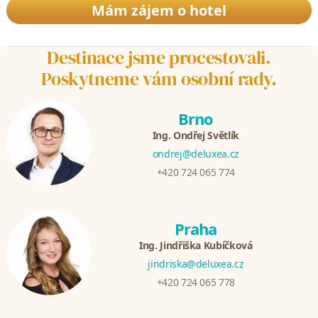
Mám zájem o hotel
Destinace jsme procestovali.
Poskytneme vám osobní rady.
Brno
Ing. Ondřej Světlík
ondrej@deluxea.cz
+420 724 065 774
Praha
Ing. Jindřiška Kubíčková
jindriska@deluxea.cz
+420 724 065 778