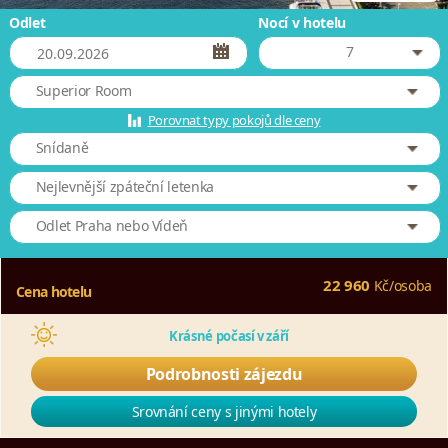
Odlet
Nocí v hotelu
7
Superior Room
Porovnat typy pokojů dle ceny
Snídaně
Nejlevnější zpáteční letenka
Odlet Praha nebo Vídeň
22 960
Kč
/
osoba
Cena hotelu
Krásné počasí v září
Podrobnosti zájezdu
Srovnání ceny s jinými hotely