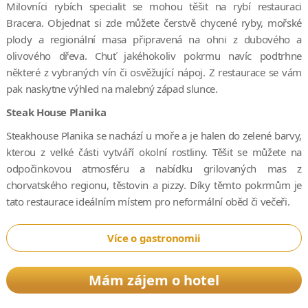
Milovníci rybích specialit se mohou těšit na rybí restauraci
Bracera. Objednat si zde můžete čerstvě chycené ryby, mořské
plody a regionální masa připravená na ohni z dubového a
olivového dřeva. Chuť jakéhokoliv pokrmu navíc podtrhne
některé z vybraných vín či osvěžující nápoj. Z restaurace se vám
pak naskytne výhled na malebný západ slunce.
Steak House Planika
Steakhouse Planika se nachází u moře a je halen do zelené barvy,
kterou z velké části vytváří okolní rostliny. Těšit se můžete na
odpočinkovou atmosféru a nabídku grilovaných mas z
chorvatského regionu, těstovin a pizzy. Díky těmto pokrmům je
tato restaurace ideálním místem pro neformální oběd či večeři.
Více o gastronomii
Mám zájem o hotel