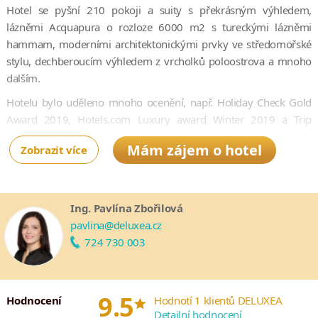
Hotel se pyšní 210 pokoji a suity s překrásným výhledem,
lázněmi Acquapura o rozloze 6000 m2 s tureckými lázněmi
hammam, moderními architektonickými prvky ve středomořské
stylu, dechberoucím výhledem z vrcholků poloostrova a mnoho
dalším.
Hotelu bylo uděleno mnoho ocenění, např. Holiday Check Gold
Award 2019, Hotels.com Luxury award Winter 2019 a Trip
Advisor Travellers’ Choice Award 2019.
Mám zájem o hotel
Zobrazit více
Těšit se můžete také na mnoho kulinářských zážitků ze světa
alpské i jaderské kuchyně. Středomořské pokrmy podávané v
tomto hotelu v sobě skrývají nejen kousek Chorvatska ale také
Ing. Pavlína Zbořilová
Itálie, Rakouska a Maďarska. Ovšem v repertoáru zdejších
pavlina@deluxea.cz
kuchařů naleznete také speciality pocházející pouze z Itálie,
724 730 003
Rakouska a Jižních Tyrol.
Příznivci sportu budou mít jistě radost ze široké nabídky sportů,
které hotel nabízí. Můžete si tak zahrát tenis, malou kopanou,
*
9.5
Hodnocení
Hodnotí 1 klientů DELUXEA
basketbal, volejbal, badminton, minigolf a spoustu dalších
Detailní hodnocení