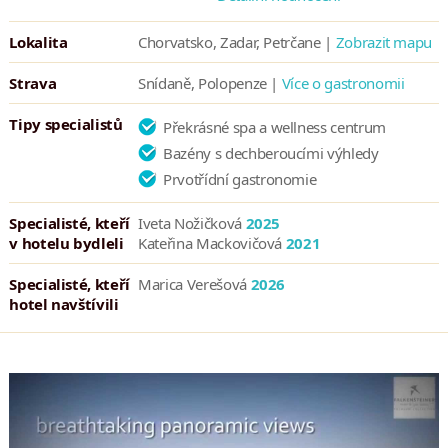
sportů. Objednat si můžete také individuální tréninkové lekce
tenisu s profesionálním trenérem z akademie Sunball Tennis
Lokalita
Chorvatsko, Zadar, Petrčane |
Zobrazit mapu
Academy.
Strava
Snídaně, Polopenze |
Více o gastronomii
Tipy specialistů
Překrásné spa a wellness centrum
Bazény s dechberoucími výhledy
Prvotřídní gastronomie
Specialisté, kteří
Iveta Nožičková
2025
v hotelu bydleli
Kateřina Mackovičová
2021
Specialisté, kteří
Marica Verešová
2026
hotel navštívili