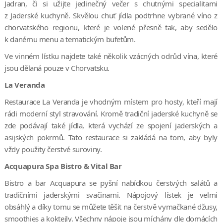
Jadran, či si užijte jedinečný večer s chutnými specialitami
z Jaderské kuchyně. Skvělou chuť jídla podtrhne vybrané víno z
chorvatského regionu, které je volené přesně tak, aby sedělo
k danému menu a tematickým bufetům.
Ve vinném lístku najdete také několik vzácných odrůd vína, které
jsou dělaná pouze v Chorvatsku.
La Veranda
Restaurace La Veranda je vhodným místem pro hosty, kteří mají
rádi moderní styl stravování. Kromě tradiční jaderské kuchyně se
zde podávají také jídla, která vychází ze spojení jaderských a
asijských pokrmů. Tato restaurace si zakládá na tom, aby byly
vždy použity čerstvé suroviny.
Acquapura Spa Bistro & Vital Bar
Bistro a bar Acquapura se pyšní nabídkou čerstvých salátů a
tradičními jaderskými svačinami. Nápojový lístek je velmi
obsáhlý a díky tomu se můžete těšit na čerstvě vymačkané džusy,
smoothies a koktejly. Všechny nápoje jsou míchány dle domácích