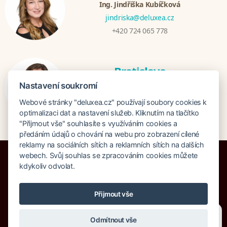
Ing. Jindřiška Kubíčková
jindriska@deluxea.cz
+420 724 065 778
Bratislava
Katarina Hutníková
Nastavení soukromí
katarina@deluxea.sk
Webové stránky "deluxea.cz" používají soubory cookies k
+421 948 759 074
optimalizaci dat a nastavení služeb. Kliknutím na tlačítko
"Přijmout vše" souhlasíte s využíváním cookies a
předáním údajů o chování na webu pro zobrazení cílené
reklamy na sociálních sítích a reklamních sítích na dalších
webech. Svůj souhlas se zpracováním cookies můžete
kdykoliv odvolat.
Pojištění proti úpadku 125 000 000 Kč
Přijmout vše
O společnosti
Naše ocenění
Mapa stránek
Právní doložka
Potřebujete poradit?
Zeptejte se našeho asistenta
Vyhledávání
Cookies
Odmítnout vše
Chettyho
.