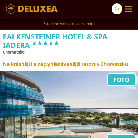
5* cestovní kancelář na luxusní dovolenou od 100.000 Kč.
Poradíme s dovolenou na míru.
FALKENSTEINER HOTEL & SPA
*****
IADERA
Chorvatsko
Nejkrásnější a nejvyhledávanější resort v Chorvatsku
FOTO