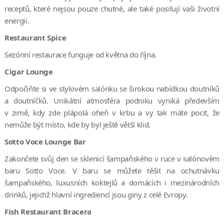
receptů, které nejsou pouze chutné, ale také posilují vaši životní
energii.
Restaurant Spice
Sezónní restaurace funguje od května do října.
Cigar Lounge
Odpočiňte si ve stylovém salónku se širokou nabídkou doutníků
a doutníčků. Unikátní atmosféra podniku vyniká především
v zimě, kdy zde plápolá oheň v krbu a vy tak máte pocit, že
nemůže být místo, kde by byl ještě větší klid.
Sotto Voce Lounge Bar
Zakončete svůj den se sklenicí šampaňského v ruce v salónovém
baru Sotto Voce. V baru se můžete těšit na ochutnávku
šampaňského, luxusních koktejlů a domácích i mezinárodních
drinků, jejichž hlavní ingrediencí jsou giny z celé Evropy.
Fish Restaurant Bracera