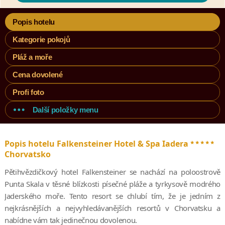
Popis hotelu
Kategorie pokojů
Pláž a moře
Cena dovolené
Profi foto
Další položky menu
*****
Popis hotelu Falkensteiner Hotel & Spa Iadera
Chorvatsko
Pětihvězdičkový hotel Falkensteiner se nachází na poloostrově
Punta Skala v těsné blízkosti písečné pláže a tyrkysově modrého
Jaderského moře. Tento resort se chlubí tím, že je jedním z
nejkrásnějších a nejvyhledávanějších resortů v Chorvatsku a
nabídne vám tak jedinečnou dovolenou.