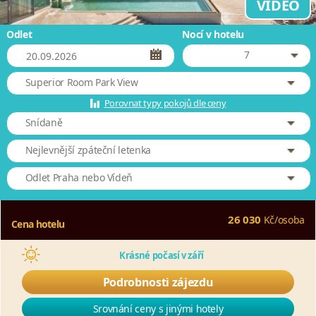
VIDEO
Odlet
Nocí v hotelu
7
Superior Room Park View
Porovnat typy pokojů dle ceny
Snídaně
Nejlevnější zpáteční letenka
Odlet Praha nebo Vídeň
26 030
Kč
/
osoba
Cena hotelu
Krásné počasí v září
Podrobnosti zájezdu
Srovnání ceny s jinými hotely