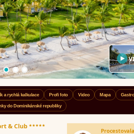
V
k a rychlá kalkulace
Profi foto
Video
Mapa
Gastr
nky do Dominikánské republiky
*****
ort & Club
Procestoval