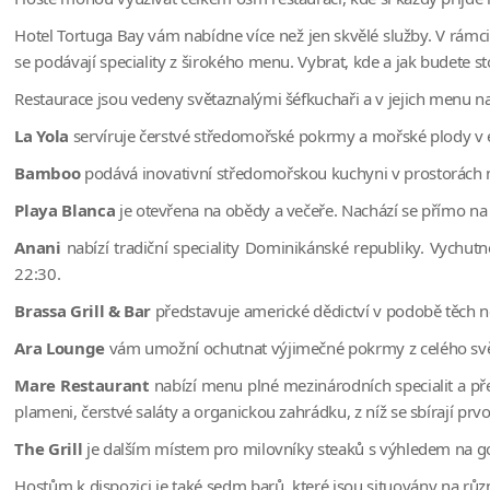
Hotel Tortuga Bay vám nabídne více než jen skvělé služby. V rámci 
se podávají speciality z širokého menu. Vybrat, kde a jak budete st
Restaurace jsou vedeny světaznalými šéfkuchaři a v jejich menu na
La Yola
servíruje čerstvé středomořské pokrmy a mořské plody v ele
Bamboo
podává inovativní středomořskou kuchyni v prostorách na
Playa Blanca
je otevřena na obědy a večeře. Nachází se přímo na p
Anani
nabízí tradiční speciality Dominikánské republiky. Vychut
22:30.
Brassa Grill & Bar
představuje americké dědictví v podobě těch ne
Ara Lounge
vám umožní ochutnat výjimečné pokrmy z celého svět
Mare Restaurant
nabízí menu plné mezinárodních specialit a p
plameni, čerstvé saláty a organickou zahrádku, z níž se sbírají prvo
The Grill
je dalším místem pro milovníky steaků s výhledem na go
Hostům k dispozici je také sedm barů, které jsou situovány na růz