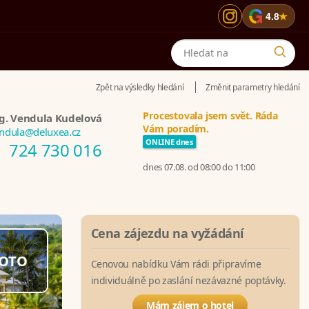
G
4.8
★
Zpět na výsledky hledání
Změnit parametry hledání
Procestovala jsem svět. Ráda
g. Vendula Kudelová
Vám poradím.
ndula@deluxea.cz
ONLINE dnes
724 730 016
dnes 07.08. od 08:00 do 11:00
Cena zájezdu na vyžádání
OTO
Cenovou nabídku Vám rádi připravíme
individuálně po zaslání nezávazné poptávky.
Mám zájem o hotel