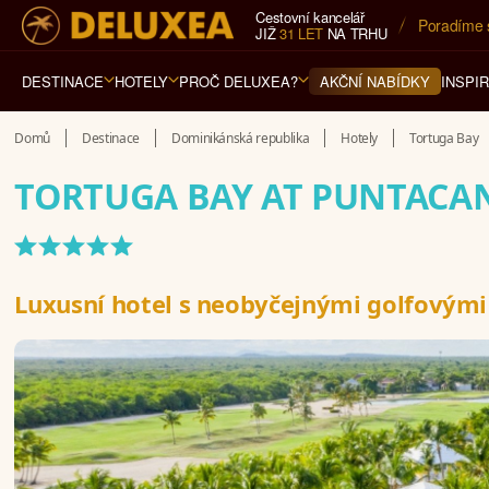
Cestovní kancelář
5* cestovn
JIŽ
31 LET
NA TRHU
DESTINACE
HOTELY
PROČ DELUXEA?
INSPI
AKČNÍ NABÍDKY
Domů
Destinace
Dominikánská republika
Hotely
Tortuga Bay
TORTUGA BAY AT PUNTACAN
*****
Luxusní hotel s neobyčejnými golfovým