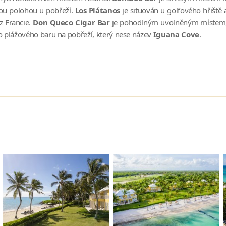
ou polohou u pobřeží.
Los Plátanos
je situován u golfového hřiště
z Francie.
Don Queco Cigar Bar
je pohodlným uvolněným místem, k
 plážového baru na pobřeží, který nese název
Iguana Cove
.