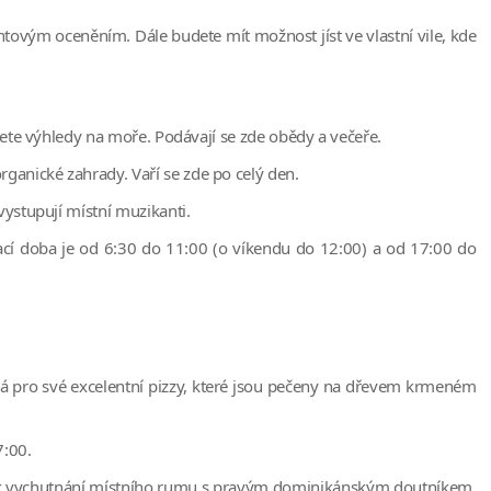
antovým oceněním. Dále budete mít možnost jíst ve vlastní vile, kde
jete výhledy na moře. Podávají se zde obědy a večeře.
ganické zahrady. Vaří se zde po celý den.
vystupují místní muzikanti.
rací doba je od 6:30 do 11:00 (o víkendu do 12:00) a od 17:00 do
á pro své excelentní pizzy, které jsou pečeny na dřevem krmeném
7:00.
k vychutnání místního rumu s pravým dominikánským doutníkem.