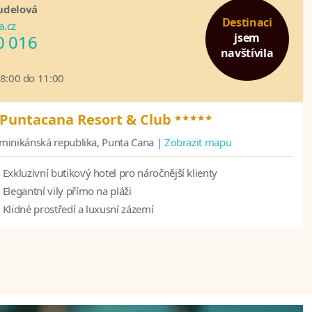
udelová
Destinaci
a.cz
jsem
0 016
navštívila
08:00 do 11:00
*****
 Puntacana Resort & Club
minikánská republika, Punta Cana |
Zobrazit mapu
Exkluzivní butikový hotel pro náročnější klienty
Elegantní vily přímo na pláži
Klidné prostředí a luxusní zázemí