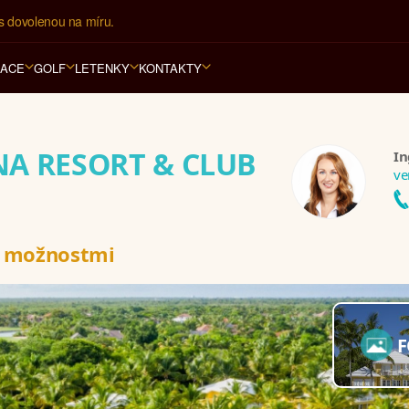
í kancelář na luxusní dovolenou od 100.000 Kč.
RACE
GOLF
LETENKY
KONTAKTY
A RESORT & CLUB
In
ve
i možnostmi
F