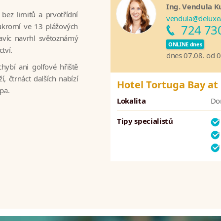
Ing. Vendula K
bez limitů a prvotřídní
vendula@deluxe
oukromí ve 13 plážových
724 73
navíc navrhl světoznámý
ONLINE dnes
tví.
dnes 07.08. od 
hybí ani golfové hřiště
, čtrnáct dalších nabízí
Hotel Tortuga Bay at
pa.
Lokalita
Do
Tipy specialistů