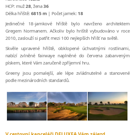
HCP:
muž
28
, žena
36
Délka hřiště:
6815 m
| Počet jamek:
18
Jedinečné 18-jamkové hřiště bylo navrženo architektem
Gregem Normanem. Ačkoliv bylo hriště vybudováno v roce
2010, zaslouží si patřit mezi 100 nejlepších hřišť na světě.
Skvěle upravené hřiště, obklopené úchvatnými rostlinami,
nabízí zvlněné fairwaye naplněné do červena zabarveným
pískem, které Vám zaručeně zpříjemní hru.
Greeny jsou pomalejší, ale lépe zvládnutelné a stanovené
podle mezinárodních standardů.
V cestovní kanceláři DELUXEA Vám zájezd