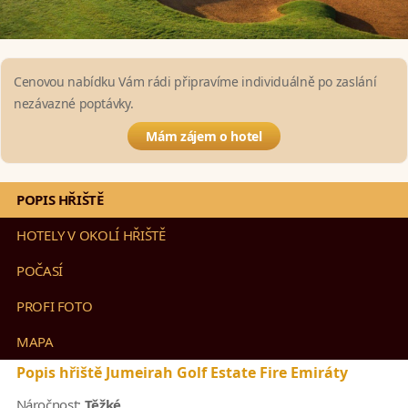
Cenovou nabídku Vám rádi připravíme individuálně po zaslání
nezávazné poptávky.
Mám zájem o hotel
POPIS HŘIŠTĚ
HOTELY V OKOLÍ HŘIŠTĚ
POČASÍ
PROFI FOTO
MAPA
Popis hřiště Jumeirah Golf Estate Fire Emiráty
Náročnost:
Těžké