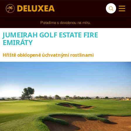
Poradíme s dovolenou na míru.
JUMEIRAH GOLF ESTATE FIRE
EMIRÁTY
Hřiště obklopené úchvatnými rostlinami