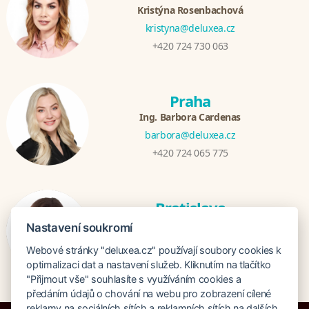
Kristýna Rosenbachová
kristyna@deluxea.cz
+420 724 730 063
Praha
Ing. Barbora Cardenas
barbora@deluxea.cz
+420 724 065 775
Bratislava
Veronika Khúlová
Nastavení soukromí
veronika@deluxea.sk
Webové stránky "deluxea.cz" používají soubory cookies k
+421 948 548 908
optimalizaci dat a nastavení služeb. Kliknutím na tlačítko
"Přijmout vše" souhlasíte s využíváním cookies a
předáním údajů o chování na webu pro zobrazení cílené
reklamy na sociálních sítích a reklamních sítích na dalších