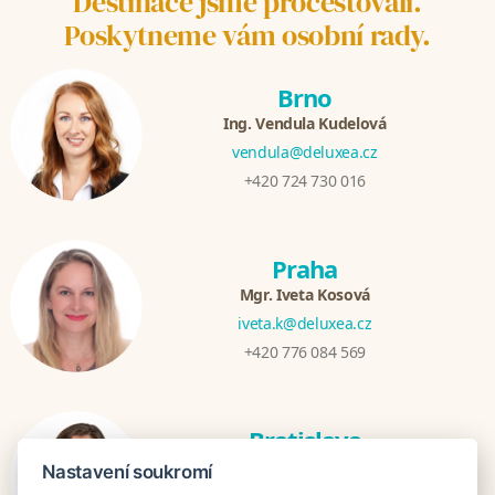
Destinace jsme procestovali.
Poskytneme vám osobní rady.
Brno
Ing. Vendula Kudelová
vendula@deluxea.cz
+420 724 730 016
Praha
Mgr. Iveta Kosová
iveta.k@deluxea.cz
+420 776 084 569
Bratislava
Katarina Hutníková
Nastavení soukromí
katarina@deluxea.sk