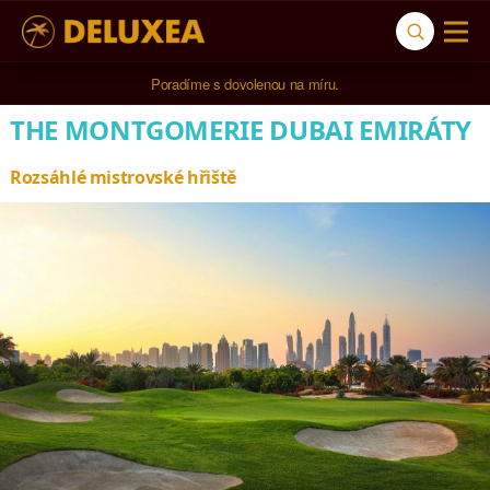
Poradíme s dovolenou na míru.
THE MONTGOMERIE DUBAI EMIRÁTY
Rozsáhlé mistrovské hřiště