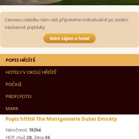
Cenovou nabídku Vám rádi připravíme individuálně po zaslání
nezávazné poptávky.
Mám zájem o hotel
POPIS HŘIŠTĚ
HOTELY V OKOLÍ HŘIŠTĚ
POČASÍ
PROFI FOTO
MAPA
Popis hřiště The Montgomerie Dubai Emiráty
Náročnost:
Těžké
HCP:
muž
28
, žena
36