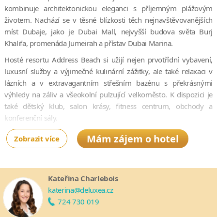
kombinuje architektonickou eleganci s příjemným plážovým
životem. Nachází se v těsné blízkosti těch nejnavštěvovanějších
míst Dubaje, jako je Dubai Mall, nejvyšší budova světa Burj
Khalifa, promenáda Jumeirah a přístav Dubai Marina.
Hosté resortu Address Beach si užijí nejen prvotřídní vybavení,
luxusní služby a výjimečné kulinární zážitky, ale také relaxaci v
lázních a v extravagantním střešním bazénu s překrásnými
výhledy na záliv a všeokolní pulzující velkoměsto. K dispozici je
také dětský klub, salon krásy, fitness centrum, obchody a
konferenční sály.
Jelikož se resort nachází přímo na pláži Jumeirah, najdete v jeho
Mám zájem o hotel
Zobrazit více
těsné blízkosti vše potřebné. Lákat vás bude bezpočet obchodů,
kaváren, restaurací, barů ale i volnočasových aktivit. Na dosah
budete mít i obří ruské kolo Ain Dubai. A pokud budete mít chuť
Kateřina Charlebois
objevovat i jiné kouty Dubaje, snadno se přemístíte díky rozsáhlé
katerina@deluxea.cz
síti tramvajových spojení a sítě metra.
724 730 019
Resort se nachází 35 km od mezinárodního letiště v Dubaji.