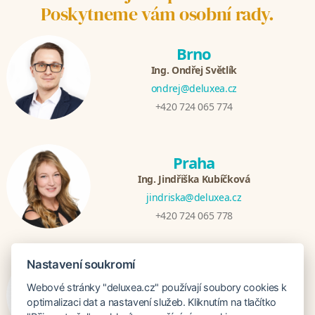
Poskytneme vám osobní rady.
Brno
Ing. Ondřej Světlík
ondrej@deluxea.cz
+420 724 065 774
Praha
Ing. Jindřiška Kubíčková
jindriska@deluxea.cz
+420 724 065 778
Nastavení soukromí
Bratislava
Webové stránky "deluxea.cz" používají soubory cookies k
Katarina Hutníková
optimalizaci dat a nastavení služeb. Kliknutím na tlačítko
katarina@deluxea.sk