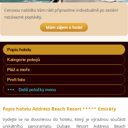
Cenovou nabídku Vám rádi připravíme individuálně po zaslání
nezávazné poptávky.
Mám zájem o hotel
Popis hotelu
Kategorie pokojů
Pláž a moře
Profi foto
Další položky menu
*****
Popis hotelu Address Beach Resort
Emiráty
Vydejte se na dovolenou do hotelu, který je výraznou součástí
unikátního panoramatu Dubaje. Resort Address Beach