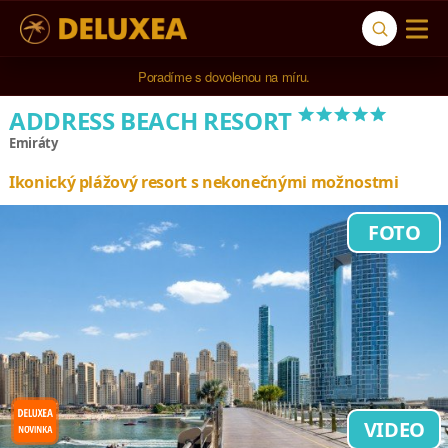
5* cestovní kancelář na luxusní dovolenou od 100.000 Kč.
Poradíme s dovolenou na míru.
*****
ADDRESS BEACH RESORT
Emiráty
Ikonický plážový resort s nekonečnými možnostmi
FOTO
VIDEO