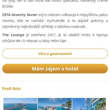
na ryby, ten si zde může dát místní specialitu: vanilkový Crème
Brûlée.
ZETA Seventy Seven
svým názvem odkazuje k nejvyššímu patru
resortu, kde se nachází. Vychutnáte si tu asijské pokrmy a
zejména ty nejkrásnější výhledy s oblohou nadosah.
The Lounge
je otevřeno 24/7. Je to ideální místo k byznys
schůzce ale i k relaxaci u kávy nebo čaje.
Více o gastronomii
Mám zájem o hotel
Profi foto