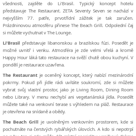
všednosti, zajděte do Li'Brasil. Typický koncept hotelu
představuje The Restaurant. ZETA Seventy Seven se nachází v
nejvyšším 77. patře, prvotřídní zážitek je tak zaručen.
Prázdninovou atmosféru přinese The Beach Grill. Odpolední čaj
si můžete vychutnat v The Lounge.
Li'Brasil
představuje libanonskou a brazilskou fúzi. Posedět je
možné uvnitř i venku. Atmosféra je zde velmi vřelá a kromě
Happy Hour láká tato restaurace na svěží chutě obou kuchyní. V
pondělí je restaurace uzavřena.
The Restaurant
je oceněný koncept, který nabízí mezinárodní
pokrmy. Pokud při jídle rádi uvítáte soukromí, zde si můžete
vybrat svůj vlastní prostor, jako je Living Room, Dining Room
nebo Library. V menu nechybí ani vegetariánská jídla. Posedět
můžete také na venkovní terase s výhledem na pláž. Restaurace
je otevřena na snídaně a obědy.
The Beach Grill
je uvolněným venkovním prostorem, kde si
pochutnáte na čerstvých rybářských úlovcích. A kdo si nepotrpí