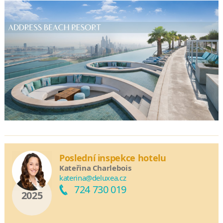
Poslední inspekce hotelu
Kateřina Charlebois
katerina@deluxea.cz
724 730 019
2025