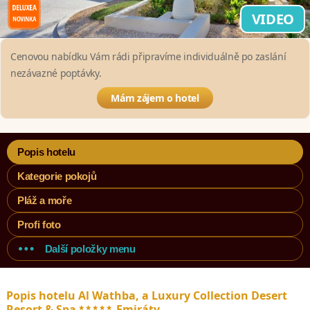
VIDEO
Cenovou nabídku Vám rádi připravíme individuálně po zaslání
nezávazné poptávky.
Mám zájem o hotel
Popis hotelu
Kategorie pokojů
Pláž a moře
Profi foto
Další položky menu
Popis hotelu Al Wathba, a Luxury Collection Desert
*****
Resort & Spa
Emiráty