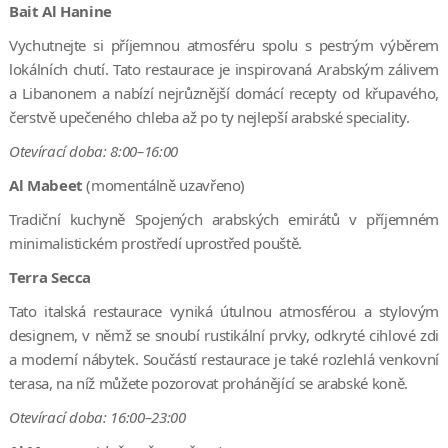
Bait Al Hanine
Vychutnejte si příjemnou atmosféru spolu s pestrým výběrem
lokálních chutí. Tato restaurace je inspirovaná Arabským zálivem
a Libanonem a nabízí nejrůznější domácí recepty od křupavého,
čerstvě upečeného chleba až po ty nejlepší arabské speciality.
Otevírací doba: 8:00–16:00
Al Mabeet
(momentálně uzavřeno)
Tradiční kuchyně Spojených arabských emirátů v příjemném
minimalistickém prostředí uprostřed pouště.
Terra Secca
Tato italská restaurace vyniká útulnou atmosférou a stylovým
designem, v němž se snoubí rustikální prvky, odkryté cihlové zdi
a moderní nábytek. Součástí restaurace je také rozlehlá venkovní
terasa, na níž můžete pozorovat prohánějící se arabské koně.
Otevírací doba: 16:00–23:00