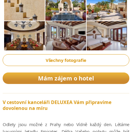
Všechny fotografie
Mám zájem o hotel
V cestovní kanceláři DELUXEA Vám připravíme
dovolenou na míru
Odlety jsou možné z Prahy nebo Vídně každý den. Létáme
luxusními letadly Emirates. Délka Vašeho pobytu může být