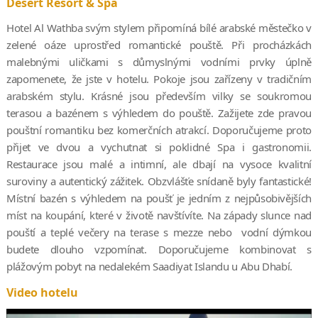
Desert Resort & Spa
Hotel Al Wathba svým stylem připomíná bílé arabské městečko v
zelené oáze uprostřed romantické pouště. Při procházkách
malebnými uličkami s důmyslnými vodními prvky úplně
zapomenete, že jste v hotelu. Pokoje jsou zařízeny v tradičním
arabském stylu. Krásné jsou především vilky se soukromou
terasou a bazénem s výhledem do pouště. Zažijete zde pravou
pouštní romantiku bez komerčních atrakcí. Doporučujeme proto
přijet ve dvou a vychutnat si poklidné Spa i gastronomii.
Restaurace jsou malé a intimní, ale dbají na vysoce kvalitní
suroviny a autentický zážitek. Obzvlášťe snídaně byly fantastické!
Místní bazén s výhledem na poušť je jedním z nejpůsobivějších
míst na koupání, které v životě navštívíte. Na západy slunce nad
pouští a teplé večery na terase s mezze nebo vodní dýmkou
budete dlouho vzpomínat. Doporučujeme kombinovat s
plážovým pobyt na nedalekém Saadiyat Islandu u Abu Dhabí.
Video hotelu