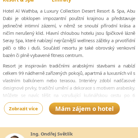
Hotel Al Wathba, a Luxury Collection Desert Resort & Spa, Abu
Dabi je obklopen impozantní pouštní krajinou a představuje
jedinečné intimní zázemí, v němž se snoubí přírodní krása a
ničím nerušený klid. Hlavní chloubou hotelu jsou špičkové lázně
Seray Spa, které nabízejí nejrůznější wellness zážitky a prvotřídní
péči o tělo i duši. Součástí resortu je také obrovský venkovní
bazén či plně vybavené fitness centrum.
Resort je inspirován tradičními arabskými stavbami a nabízí
celkem 99 nádherně zařízených pokojů, apartmá a luxusních vil s
vlastním balkónem nebo terasou. Interiéry zdobí nadčasové
designové prvky, tradiční umění a dekorace s motivem arabesky.
Můžete se navíc těšit na vzrušující kulinářskou cestu po 6
špičkových restauracích a barech. Čeká vás objevování levantské,
Mám zájem o hotel
Zobrazit více
marocké i italské kuchyně v okouzlujících prostorách či pod širým
nebem. Díky pestré nabídce aktivit a spoustě zajímavých míst v
okolí (Emirate Endurance Village, Al Sadeem Observatory, Al
Wathba Wetland Reserve a další) bude váš pobyt v resortu Al
Ing. Ondřej Světlík