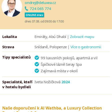
Wathba skutečně nezapomenutelný.
ondrej@deluxea.cz
724 065 774
ONLINE dnes
dnes 07.08. od 09:00 do 17:00
Lokalita
Emiráty, Abú Dhabí |
Zobrazit mapu
Strava
Snídaně, Polopenze |
Více o gastronomii
Tipy specialistů
99 luxusních pokojů, apartmá a vil
Špičkové lázně Seray Spa
Zajímavá místa v okolí
Specialisté, kteří
Iveta Nožičková
2024
v hotelu bydleli
Naše doporučení k Al Wathba, a Luxury Collection