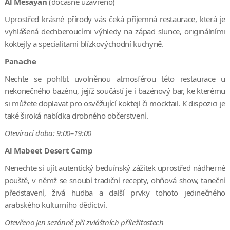
Al Mesayan
(dočasně uzavřeno)
Uprostřed krásné přírody vás čeká příjemná restaurace, která je
vyhlášená dechberoucími výhledy na západ slunce, originálními
koktejly a specialitami blízkovýchodní kuchyně.
Panache
Nechte se pohltit uvolněnou atmosférou této restaurace u
nekonečného bazénu, jejíž součástí je i bazénový bar, ke kterému
si můžete doplavat pro osvěžující koktejl či mocktail. K dispozici je
také široká nabídka drobného občerstvení.
Otevírací doba: 9:00–19:00
Al Mabeet Desert Camp
Nenechte si ujít autentický beduínský zážitek uprostřed nádherné
pouště, v němž se snoubí tradiční recepty, ohňová show, taneční
představení, živá hudba a další prvky tohoto jedinečného
arabského kulturního dědictví.
Otevřeno jen sezónně při zvláštních příležitostech