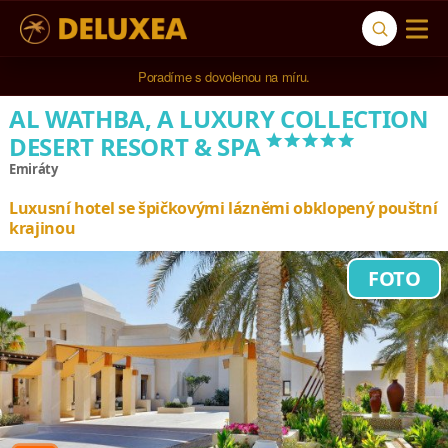
5* cestovní kancelář na luxusní dovolenou od 100.000 Kč.
Poradíme s dovolenou na míru.
AL WATHBA, A LUXURY COLLECTION
*****
DESERT RESORT & SPA
Emiráty
Luxusní hotel se špičkovými lázněmi obklopený pouštní
krajinou
FOTO