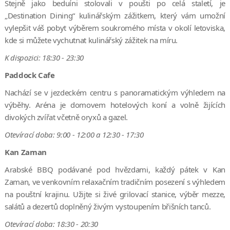
Stejně jako beduíni stolovali v poušti po celá staletí, je
„Destination Dining“ kulinářským zážitkem, který vám umožní
vylepšit váš pobyt výběrem soukromého místa v okolí letoviska,
kde si můžete vychutnat kulinářský zážitek na míru.
K dispozici: 18:30 - 23:30
Paddock Cafe
Nachází se v jezdeckém centru s panoramatickým výhledem na
výběhy. Aréna je domovem hotelových koní a volně žijících
divokých zvířat včetně oryxů a gazel.
Otevírací doba: 9:00 - 12:00 a 12:30 - 17:30
Kan Zaman
Arabské BBQ podávané pod hvězdami, každý pátek v Kan
Zaman, ve venkovním relaxačním tradičním posezení s výhledem
na pouštní krajinu. Užijte si živé grilovací stanice, výběr mezze,
salátů a dezertů doplněný živým vystoupením břišních tanců.
Otevírací doba: 18:30 - 20:30