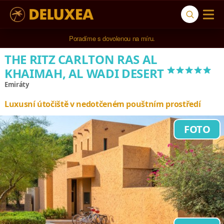
5* cestovní kancelář na luxusní dovolenou od 100.000 Kč.
Poradíme s dovolenou na míru.
THE RITZ CARLTON RAS AL
*****
KHAIMAH, AL WADI DESERT
Emiráty
Luxusní útočiště v nedotčeném pouštním prostředí
FOTO