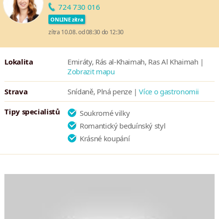
724 730 016
Khaimah.
ONLINE zítra
zítra 10.08. od 08:30 do 12:30
Lokalita
Emiráty, Rás al-Khaimah, Ras Al Khaimah |
Zobrazit mapu
Strava
Snídaně, Plná penze |
Více o gastronomii
Tipy specialistů
Soukromé vilky
Romantický beduínský styl
Krásné koupání