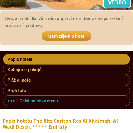
VIDEO
Cenovou nabídku Vám rádi připravíme individuálně po zaslání
nezávazné poptávky.
Mám zájem o hotel
Popis hotelu
Kategorie pokojů
Pláž a moře
Profi foto
Další položky menu
Popis hotelu The Ritz Carlton Ras Al Khaimah, Al
*****
Wadi Desert
Emiráty