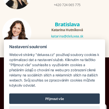
+420 724 065 775
Bratislava
Katarina Hutníková
katarina@deluxea.sk
+421 948 759 074
Nastavení soukromí
Webové stránky "deluxea.cz" používají soubory cookies k
optimalizaci dat a nastavení služeb. Kliknutím na tlačítko
"Přijmout vše" souhlasíte s využíváním cookies a
předáním údajů o chování na webu pro zobrazení cílené
reklamy na sociálních sítích a reklamních sítích na dalších
webech. Svůj souhlas se zpracováním cookies můžete
Pojištění proti úpadku 125 000 000 Kč
kdykoliv odvolat.
O společnosti
Naše ocenění
Mapa stránek
Právní doložka
Vyhledávání
Cookies
Přijmout vše
© Copyright DELUXEA a.s. 1995-2026
Potřebujete poradit?
Zeptejte se našeho asistenta