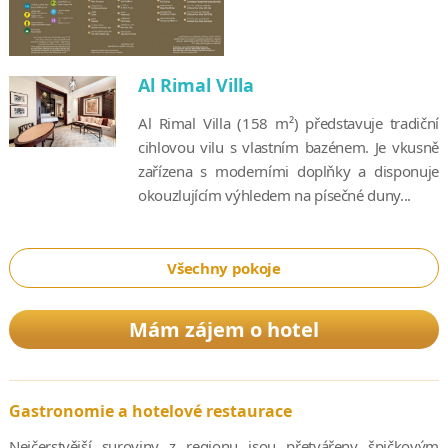
Al Rimal Villa
Al Rimal Villa (158 m²) představuje tradiční
cihlovou vilu s vlastním bazénem. Je vkusně
zařízena s moderními doplňky a disponuje
okouzlujícím výhledem na písečné duny...
Všechny pokoje
Mám zájem o hotel
Gastronomie a hotelové restaurace
Nejčerstvější suroviny z regionu jsou přetvářeny špičkovým