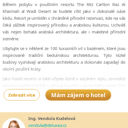
Během pobytu v pouštním resortu The Ritz Carlton Ras Al
Khaimah al Wadi Desert se budete cítit jako v dokonalé oáze
klidu. Resort je umístěn v chráněné přírodní rezervaci, kde na vás
čeká zážitek inspirovaný přírodou a arabskou kulturou. Uchvátí
vás nejen bohatá arabská architektura, ale i malebné přírodní
scenérie.
Ubytujte se v některé ze 100 luxusních vil s bazénem, které jsou
inspirované tradiční beduínskou architekturou. Tyto nízké
budovy vyznávají arabskou architekturu a dokonale zapadají do
okolní pouštní krásy.
Jako hosté resortu si také užijete lázně v asijském stylu, osmnácti
jamkové golfové hřiště a přístup na pláž u sesterského hotelu The
Ritz Carlton Ras Al Khaimah, Al Hamra Beach.
Mám zájem o hotel
Zobrazit více
V blízkosti resortu se nachází přírodní rezervace, která je
domovem pro gazely, velbloudy a oryxe. Mezi tradiční aktivity v
resortu patří možnost setkání se sokoly a lukostřelba.
Ing. Vendula Kudelová
vendula@deluxea.cz
Hotel je vzdálený 20 minut od živého městského centra Ras Al