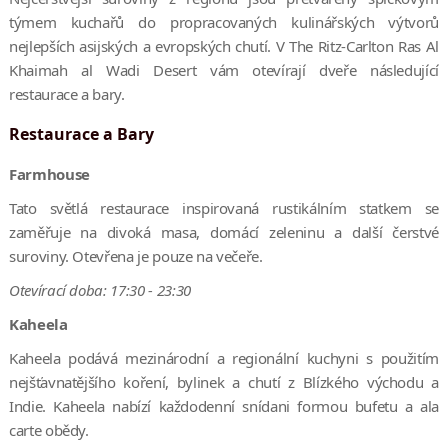
týmem kuchařů do propracovaných kulinářských výtvorů
nejlepších asijských a evropských chutí. V The Ritz-Carlton Ras Al
Khaimah al Wadi Desert vám otevírají dveře následující
restaurace a bary.
Restaurace a Bary
Farmhouse
Tato světlá restaurace inspirovaná rustikálním statkem se
zaměřuje na divoká masa, domácí zeleninu a další čerstvé
suroviny. Otevřena je pouze na večeře.
Otevírací doba: 17:30 - 23:30
Kaheela
Kaheela podává mezinárodní a regionální kuchyni s použitím
nejšťavnatějšího koření, bylinek a chutí z Blízkého východu a
Indie. Kaheela nabízí každodenní snídani formou bufetu a ala
carte obědy.