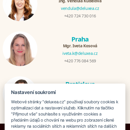
Ing. Vendula Kudelová
vendula@deluxea.cz
+420 724 730 016
Praha
Mgr. Iveta Kosová
iveta.k@deluxea.cz
+420 776 084 569
Bratislava
Katarina Hutníková
Nastavení soukromí
katarina@deluxea.sk
Webové stránky "deluxea.cz" používají soubory cookies k
+421 948 759 074
optimalizaci dat a nastavení služeb. Kliknutím na tlačítko
"Přijmout vše" souhlasíte s využíváním cookies a
předáním údajů o chování na webu pro zobrazení cílené
reklamy na sociálních sítích a reklamních sítích na dalších