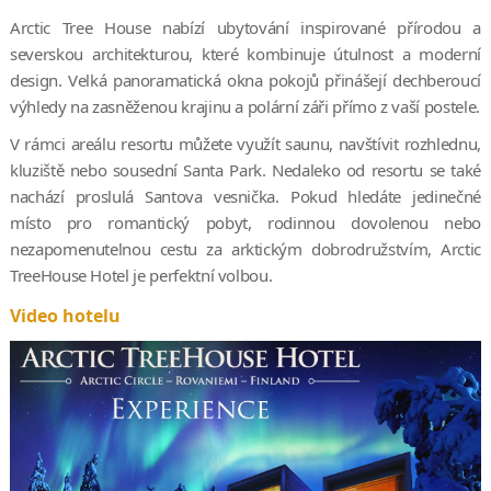
Arctic Tree House nabízí ubytování inspirované přírodou a
severskou architekturou, které kombinuje útulnost a moderní
design. Velká panoramatická okna pokojů přinášejí dechberoucí
výhledy na zasněženou krajinu a polární záři přímo z vaší postele.
V rámci areálu resortu můžete využít saunu, navštívit rozhlednu,
kluziště nebo sousední Santa Park. Nedaleko od resortu se také
nachází proslulá Santova vesnička. Pokud hledáte jedinečné
místo pro romantický pobyt, rodinnou dovolenou nebo
nezapomenutelnou cestu za arktickým dobrodružstvím, Arctic
TreeHouse Hotel je perfektní volbou.
Video hotelu