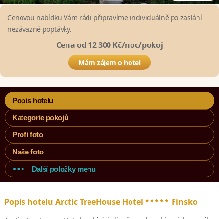
Cenovou nabídku Vám rádi připravíme individuálně po zaslání
nezávazné poptávky.
Cena od 12 300 Kč/noc/pokoj
Mám zájem o hotel
Popis hotelu
Kategorie pokojů
Profi foto
Naše foto
Další položky menu
*****
Popis hotelu Arctic TreeHouse Hotel
Finsko