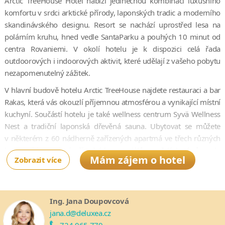
Arctic TreeHouse Hotel nabízí jedinečnou kombinaci luxusního
komfortu v srdci arktické přírody, laponských tradic a moderního
skandinávského designu. Resort se nachází uprostřed lesa na
polárním kruhu, hned vedle SantaParku a pouhých 10 minut od
centra Rovaniemi. V okolí hotelu je k dispozici celá řada
outdoorových i indoorových aktivit, které udělají z vašeho pobytu
nezapomenutelný zážitek.
V hlavní budově hotelu Arctic TreeHouse najdete restauraci a bar
Rakas, která vás okouzlí příjemnou atmosférou a vynikající místní
kuchyní. Součástí hotelu je také wellness centrum Syvä Wellness
Nest a tradiční laponská dřevěná sauna. Ubytovat se můžete
v některém z 60 nádherně zařízených apartmá ve třech různých
kategoriích. Spojení přírodních materiálů a světlých tónů spolu
Mám zájem o hotel
Zobrazit více
s dechberoucím výhledem na okolní přírodu skrze
panoramatická okna vytváří útulné zázemí pro bezstarostný
pobyt. Některá apartmá navíc disponují soukromou saunou.
Můžete si také pronajmout luxusní soukromou vilu, která se
Ing. Jana Doupovcová
nachází přibližně 20 kilometrů od resortu Arctic TreeHouse Hotel.
jana.d@deluxea.cz