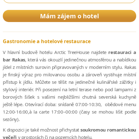
Mám zájem o hotel
Gastronomie a hotelové restaurace
V hlavní budově hotelu Arctic TreeHouse najdete
restauraci a
bar Rakas
, která vás okouzlí jedinečnou atmosférou a nabídkou
jídel z místních surovin připravovaných v moderním stylu. Rakas
je finský výraz pro milovanou osobu a zároveň vystihuje místní
přístup k jídlu. Můžete se těšit na jedinečné kulinářské zážitky i
stylový interiér. Při posezení na letní terase nebo pod lampami z
borových šišek s vašimi nejbližšími chutná severská kuchyně
ještě lépe. Otevírací doba: snídaně 07:00-10:30, obědové menu
12:00-16:00,à la carte 17:00–00:00 (časy se mohou lišit podle
sezóny).
K dispozici je také možnost přichystat
soukromou romantickou
večeři
v prostorách či na pozemcích hotelu.