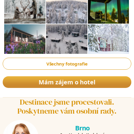
Všechny fotografie
Mám zájem o hotel
Destinace jsme procestovali.
Poskytneme vám osobní rady.
Brno