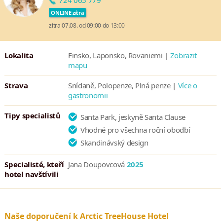
724 065 779
ONLINE zítra
zítra 07.08. od 09:00 do 13:00
Lokalita
Finsko, Laponsko, Rovaniemi |
Zobrazit
mapu
Strava
Snídaně, Polopenze, Plná penze |
Více o
gastronomii
Tipy specialistů
Santa Park, jeskyně Santa Clause
Vhodné pro všechna roční obodbí
Skandinávský design
Specialisté, kteří
Jana Doupovcová
2025
hotel navštívili
Naše doporučení k Arctic TreeHouse Hotel