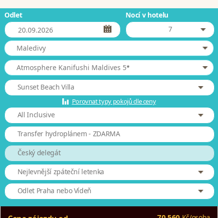
Odlet
Nocí v hotelu
7
Maledivy
*
Atmosphere Kanifushi Maldives 5
Sunset Beach Villa
Porovnat typy pokojů dle ceny
All Inclusive
Transfer hydroplánem - ZDARMA
Český delegát
Nejlevnější zpáteční letenka
Odlet Praha nebo Vídeň
70 560
Kč
/
osoba