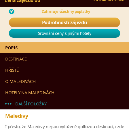
Cena zájezdu od
Zahrnuje všechny poplatky
Podrobnosti zájezdu
Srovnání ceny s jinými hotely
POPIS
DESTINACE
HŘIŠTĚ
O MALEDIVÁCH
HOTELY NA MALEDIVÁCH
DALŠÍ POLOŽKY
Maledivy
I přesto, že Maledivy nejsou vyloženě golfovou destinací, i zde