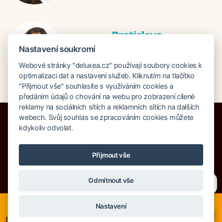
Bratislava
Katarina Hutníková
Nastavení soukromí
katarina@deluxea.sk
Webové stránky "deluxea.cz" používají soubory cookies k
+421 948 759 074
optimalizaci dat a nastavení služeb. Kliknutím na tlačítko
"Přijmout vše" souhlasíte s využíváním cookies a
předáním údajů o chování na webu pro zobrazení cílené
reklamy na sociálních sítích a reklamních sítích na dalších
webech. Svůj souhlas se zpracováním cookies můžete
kdykoliv odvolat.
Pojištění proti úpadku 125 000 000 Kč
Přijmout vše
O společnosti
Naše ocenění
Mapa stránek
Právní doložka
Potřebujete poradit?
Zeptejte se našeho asistenta
Vyhledávání
Cookies
Odmítnout vše
Chettyho
.
© Copyright DELUXEA a.s. 1995-2026
Nyní je ideální čas na rozhodování o letní dovolené, ať ji
Nastavení
neřešíte na poslední chvíli. Smartwings i Austrian lety po
×
Evropě neruší. Mnohé hotely v Evropě stále nabízí akční ceny,