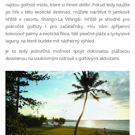
najdou golfisté místo, které si ihned oblíbí. Pokud tedy toužíte
po hře v této exotické destinaci, můžete navštívit 9 jamkové
hřiště v resortu Shangri-La Villingili. Hřiště je vhodné pro
pokročilé golfisty i pro začátečníky. Hru Vám zpříjemní
kokosové palmy a exotická flóra, bílé písečné pláže a tyrkysové
laguny, na které budete mít nádherný výhled.
Je to tedy jedinečná možnost spojit dokonalou plážovou
dovolenou na soukromým ostrově s golfovými aktivitami.