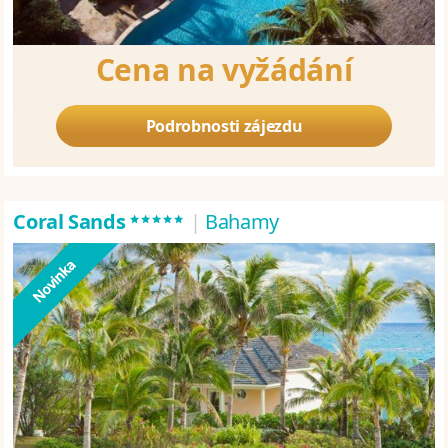
Cena na vyžádání
Podrobnosti zájezdu
*****
Coral Sands
|
Bahamy