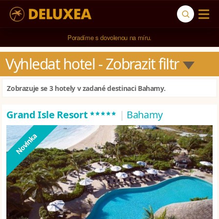
Poradíme s dovolenou na míru.
Vyhledat hotel
 - Zobrazit filtr
Zobrazuje se 3 hotely v zadané destinaci Bahamy.
*****
Grand Isle Resort
|
Bahamy