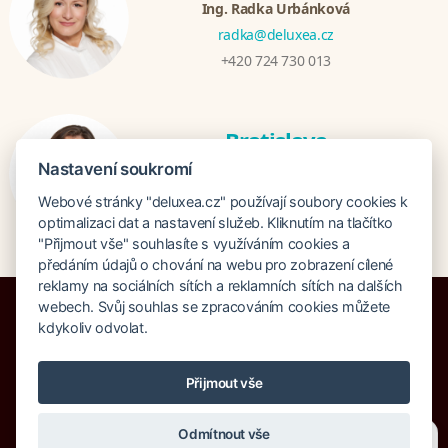
Ing. Radka Urbánková
radka@deluxea.cz
+420 724 730 013
Bratislava
Katarina Hutníková
Nastavení soukromí
katarina@deluxea.sk
Webové stránky "deluxea.cz" používají soubory cookies k
+421 948 759 074
optimalizaci dat a nastavení služeb. Kliknutím na tlačítko
"Přijmout vše" souhlasíte s využíváním cookies a
předáním údajů o chování na webu pro zobrazení cílené
reklamy na sociálních sítích a reklamních sítích na dalších
webech. Svůj souhlas se zpracováním cookies můžete
kdykoliv odvolat.
Pojištění proti úpadku 125 000 000 Kč
Přijmout vše
O společnosti
Naše ocenění
Mapa stránek
Právní doložka
Vyhledávání
Cookies
Odmítnout vše
Potřebujete poradit?
Zeptejte se našeho asistent