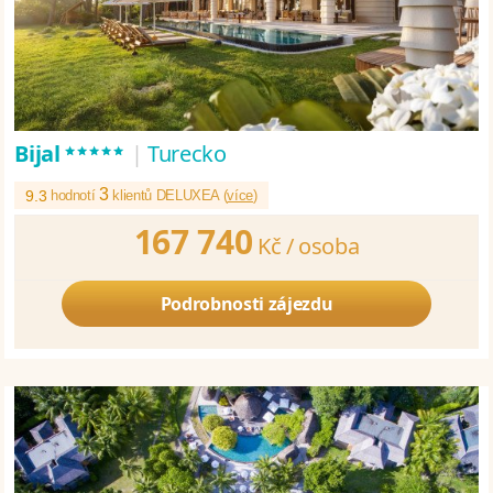
*****
Bijal
|
Turecko
3
9.3
hodnotí
klientů DELUXEA (
více
)
167 740
Kč /
osoba
Podrobnosti zájezdu