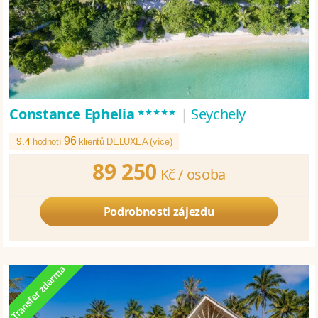
*****
Constance Ephelia
|
Seychely
96
9.4
hodnotí
klientů DELUXEA (
více
)
89 250
Kč /
osoba
Podrobnosti zájezdu