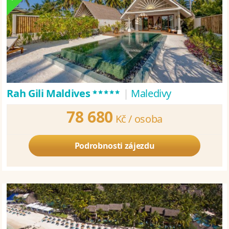
*****
Rah Gili Maldives
|
Maledivy
78 680
Kč /
osoba
Podrobnosti zájezdu