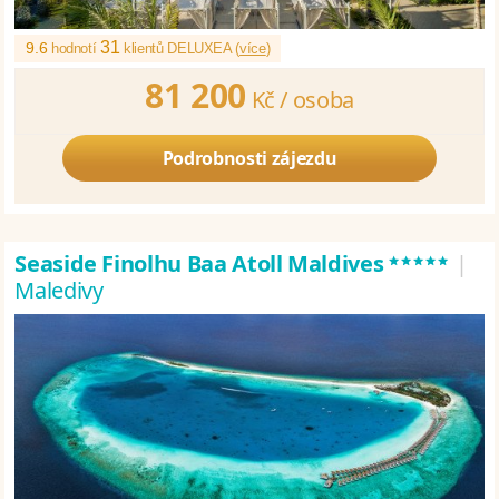
31
9.6
hodnotí
klientů DELUXEA (
více
)
81 200
Kč /
osoba
Podrobnosti zájezdu
*****
Seaside Finolhu Baa Atoll Maldives
|
Maledivy