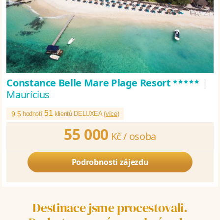
*****
Constance Belle Mare Plage Resort
|
Maurícius
51
9.5
hodnotí
klientů DELUXEA (
více
)
55 000
Kč /
osoba
Podrobnosti zájezdu
Destinace jsme procestovali.