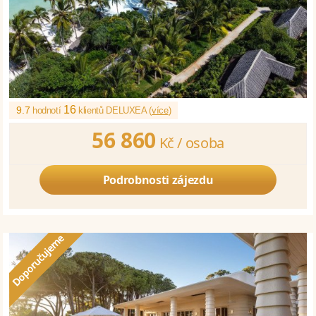
16
9.7
hodnotí
klientů DELUXEA (
více
)
56 860
Kč /
osoba
Podrobnosti zájezdu