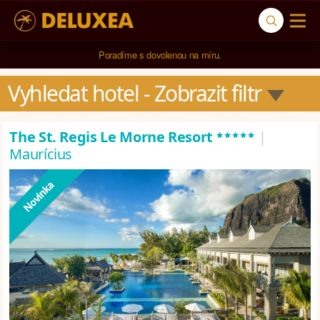
5* cestovní kancelář na luxusní dovolenou od 100.000 Kč.
Vyhledat hotel
 - Zobrazit filtr
*****
The St. Regis Le Morne Resort
|
Maurícius