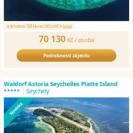
10
9.8
hodnotí
klientů DELUXEA (
více
)
70 130
Kč /
osoba
Podrobnosti zájezdu
Waldorf Astoria Seychelles Platte Island
*****
|
Seychely