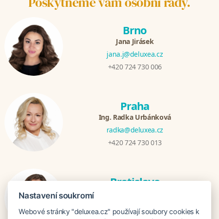
Poskytneme vám osobní rady.
Brno
Jana Jirásek
jana.j@deluxea.cz
+420 724 730 006
Praha
Ing. Radka Urbánková
radka@deluxea.cz
+420 724 730 013
Bratislava
Katarina Hutníková
Nastavení soukromí
katarina@deluxea.sk
Webové stránky "deluxea.cz" používají soubory cookies k
+421 948 759 074