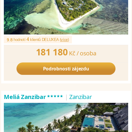
4
9.8
hodnotí
klientů DELUXEA (
více
)
181 180
Kč /
osoba
Podrobnosti zájezdu
*****
Meliá Zanzibar
|
Zanzibar