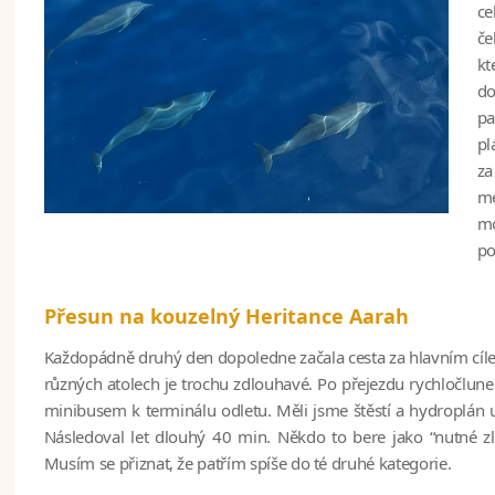
ce
če
kt
do
pa
pl
za
me
mo
po
Přesun na kouzelný Heritance Aarah
Každopádně druhý den dopoledne začala cesta za hlavním cíl
různých atolech je trochu zdlouhavé. Po přejezdu rychločlune
minibusem k terminálu odletu. Měli jsme štěstí a hydroplán u
Následoval let dlouhý 40 min. Někdo to bere jako “nutné zlo”
Musím se přiznat, že patřím spíše do té druhé kategorie.