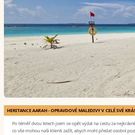
HERITANCE AARAH - OPRAVDOVÉ MALEDIVY V CELÉ SVÉ KRÁ
Po téměř dvou letech jsem se opět vydal na cestu za nejkrásně
co vše mohou naši klienti zažít, abych mohl předat osobní po