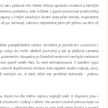
 tak i plážové vile. Water Villa je opravdu moderní a nechybí
rosklenou podlahou, kde můžete z gauče pozorovat podmořský
 do laguny s čistým písečným dnem vede přes schody. Dopoledne
až po ramena), zatímco odpoledne jsem při přílivu na dno už
edaleko potápěčského centra. Umístění je poměrně v soukromí v
yl vstup do moře ideálně pozvolný a tak je plážová varianta
s posezením. Koupelna je částečně venkovní (nechybí venkovní
usí úplně sedět fakt, že není klimatizovaná. V každém typu
i denně doplňovaný minibar, kde najdete nealko nápoje, pivo,
ě nechybí nic. A také úklid vily probíhal dokonale - jednou
a, která má dle mého názoru nejlepší pláž. K dispozici jsou i
ě ohodnotí i rodiny s dětmi. Na severní straně ostrova byla na
zatímco u příjezdového mola je zase pláž velmi široká a posetá