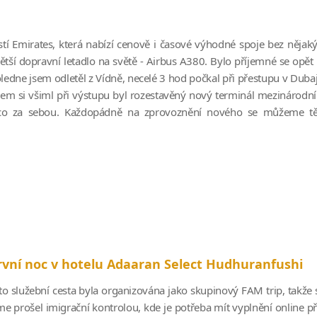
ostí Emirates, která nabízí cenově i časové výhodné spoje bez nějak
ětší dopravní letadlo na světě - Airbus A380. Bylo příjemné se opět
edne jsem odletěl z Vídně, necelé 3 hod počkal při přestupu v Dubaj
jsem si všiml při výstupu byl rozestavěný nový terminál mezinárodn
á něco za sebou. Každopádně na zprovoznění nového se můžeme tě
rvní noc v hotelu Adaaran Select Hudhuranfushi
to služební cesta byla organizována jako skupinový FAM trip, takže s
me prošel imigrační kontrolou, kde je potřeba mít vyplnění online 