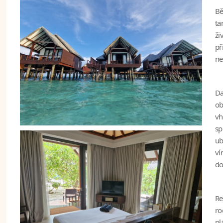
Bě
ta
ži
př
ne
Da
ob
vh
sp
ub
ví
do
Re
ro
pl