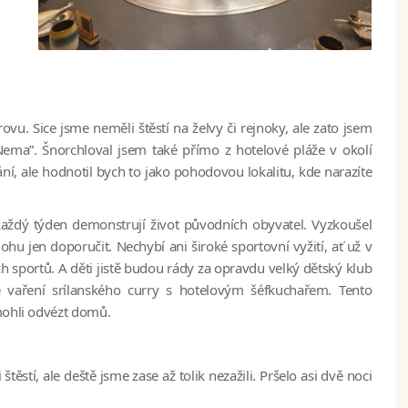
ovu. Sice jsme neměli štěstí na želvy či rejnoky, ale zato jsem
Nema”. Šnorchloval jsem také přímo z hotelové pláže v okolí
ní, ale hodnotil bych to jako pohodovou lokalitu, kde narazíte
každý týden demonstrují život původních obyvatel. Vyzkoušel
hu jen doporučit. Nechybí ani široké sportovní vyžití, ať už v
h sportů. A děti jistě budou rády za opravdu velký dětský klub
e vaření srílanského curry s hotelovým šéfkuchařem. Tento
 mohli odvézt domů.
stí, ale deště jsme zase až tolik nezažili. Pršelo asi dvě noci