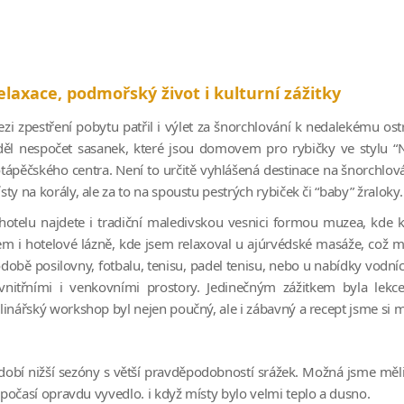
elaxace, podmořský život i kulturní zážitky
zi zpestření pobytu patřil i výlet za šnorchlování k nedalekému ostr
děl nespočet sasanek, které jsou domovem pro rybičky ve stylu “
tápěčského centra. Není to určitě vyhlášená destinace na šnorchlová
sty na korály, ale za to na spoustu pestrých rybiček či “baby” žraloky.
hotelu najdete i tradiční maledivskou vesnici formou muzea, kde 
em i hotelové lázně, kde jsem relaxoval u ajúrvédské masáže, což mo
době posilovny, fotbalu, tenisu, padel tenisu, nebo u nabídky vodníc
vnitřními i venkovními prostory. Jedinečným zážitkem byla lekc
linářský workshop byl nejen poučný, ale i zábavný a recept jsme si
obí nižší sezóny s větší pravděpodobností srážek. Možná jsme měli ště
a počasí opravdu vyvedlo. i když místy bylo velmi teplo a dusno.