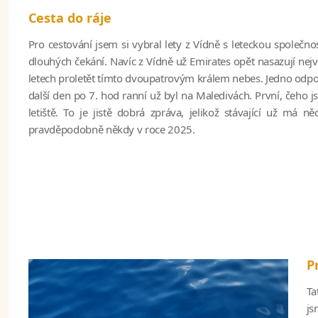
Cesta do ráje
Pro cestování jsem si vybral lety z Vídně s leteckou společn
dlouhých čekání. Navíc z Vídně už Emirates opět nasazují nejv
letech proletět tímto dvoupatrovým králem nebes. Jedno odpol
další den po 7. hod ranní už byl na Maledivách. První, čeho 
letiště. To je jistě dobrá zpráva, jelikož stávající už m
pravděpodobně někdy v roce 2025.
P
Ta
js