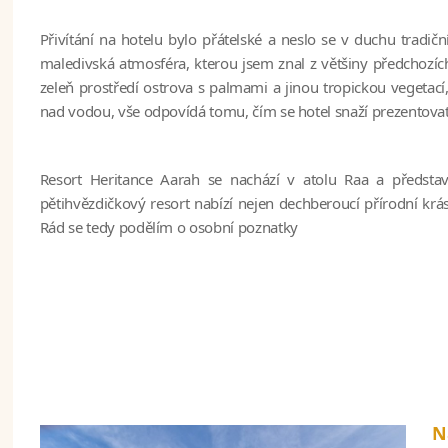
Přivítání na hotelu bylo přátelské a neslo se v duchu trad
maledivská atmosféra, kterou jsem znal z většiny předchozích
zeleň prostředí ostrova s palmami a jinou tropickou vegetací
nad vodou, vše odpovídá tomu, čím se hotel snaží prezentovat
Resort Heritance Aarah se nachází v atolu Raa a představ
pětihvězdičkový resort nabízí nejen dechberoucí přírodní krásy,
Rád se tedy podělím o osobní poznatky
N