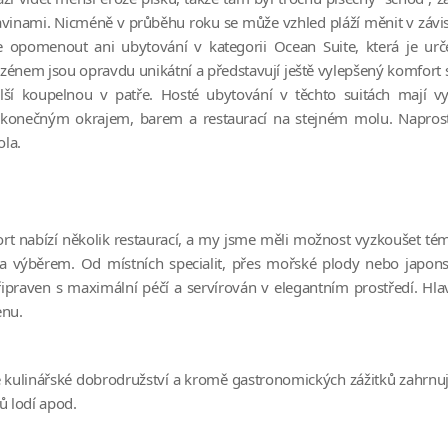
avinami. Nicméně v průběhu roku se může vzhled pláží měnit v závis
e opomenout ani ubytování v kategorii Ocean Suite, která je ur
zénem jsou opravdu unikátní a představují ještě vylepšený komfort 
lší koupelnou v patře. Hosté ubytování v těchto suitách mají 
konečným okrajem, barem a restaurací na stejném molu. Naprost
la.
ort nabízí několik restaurací, a my jsme měli možnost vyzkoušet té
 a výběrem. Od místních specialit, přes mořské plody nebo japon
praven s maximální péčí a servírován v elegantním prostředí. Hla
enu.
 kulinářské dobrodružství a kromě gastronomických zážitků zahrnuj
ů lodí apod.