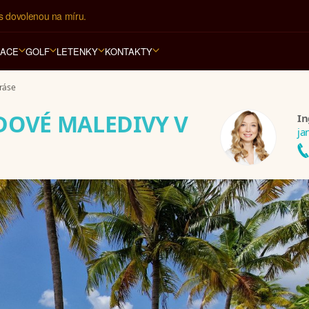
í kancelář na luxusní dovolenou od 100.000 Kč.
RACE
GOLF
LETENKY
KONTAKTY
kráse
DOVÉ MALEDIVY V
In
ja