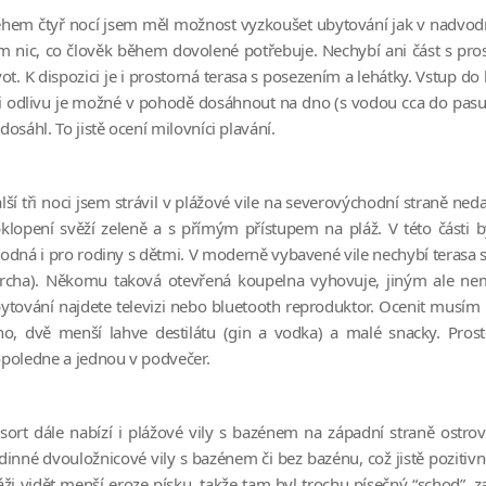
hem čtyř nocí jsem měl možnost vyzkoušet ubytování jak v nadvodní,
m nic, co člověk během dovolené potřebuje. Nechybí ani část s p
vot. K dispozici je i prostorná terasa s posezením a lehátky. Vstup
i odlivu je možné v pohodě dosáhnout na dno (s vodou cca do pasu 
dosáhl. To jistě ocení milovníci plavání.
lší tři noci jsem strávil v plážové vile na severovýchodní straně n
klopení svěží zeleně a s přímým přístupem na pláž. V této části b
odná i pro rodiny s dětmi. V moderně vybavené vile nechybí terasa 
rcha). Někomu taková otevřená koupelna vyhovuje, jiným ale nem
ytování najdete televizi nebo bluetooth reproduktor. Ocenit musím 
no, dvě menší lahve destilátu (gin a vodka) a malé snacky. Prost
poledne a jednou v podvečer.
sort dále nabízí i plážové vily s bazénem na západní straně ostrov
dinné dvouložnicové vily s bazénem či bez bazénu, což jistě pozitivn
áži vidět menší eroze písku, takže tam byl trochu písečný “schod”, 