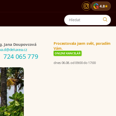
G
4.8
★
Procestovala jsem svět, poradím
g. Jana Doupovcová
Vám.
na.d@deluxea.cz
ONLINE KANCELÁŘ
724 065 779
dnes 06.08. od 09:00 do 17:00