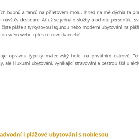
ičních bubnů a tanců na příletovém molu. Ihned na mě dýchla ta pr
 návštěv destinace. Ať už se jedná o služby a ochotu personálu, sv
, čisté pláže s tyrkysovou lagunou nebo moderní ubytování na pláži
 na svém webu i přes cestovní kancelář.
uje opravdu typický maledivský hotel na privátním ostrově. Te
 ale i luxusní ubytování, vynikající stravování a pestrou škálu aktiv
advodní i plážové ubytování s noblesou