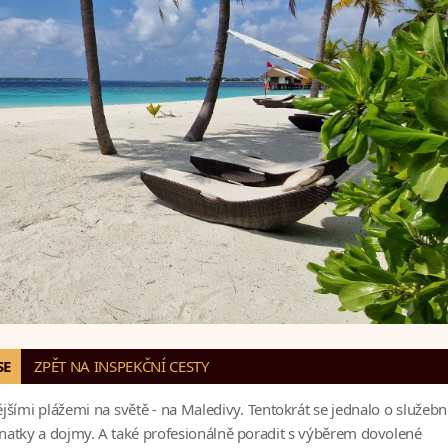
SE
ZPĚT NA INSPEKČNÍ CESTY
jšími plážemi na světě - na Maledivy. Tentokrát se jednalo o služební
znatky a dojmy. A také profesionálně poradit s výběrem dovolené