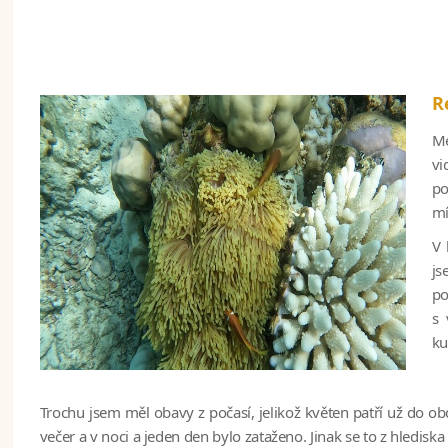
R
Me
vi
po
mí
V 
js
po
s 
ku
Trochu jsem měl obavy z počasí, jelikož květen patří už do obd
večer a v noci a jeden den bylo zataženo. Jinak se to z hledisk