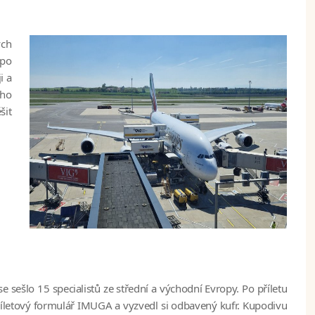
ých
 po
i a
ího
šit
e sešlo 15 specialistů ze střední a východní Evropy. Po příletu
příletový formulář IMUGA a vyzvedl si odbavený kufr. Kupodivu