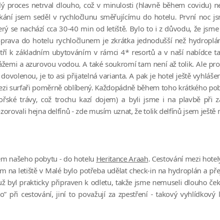
lý proces netrval dlouho, což v minulosti (hlavně během covidu) n
kání jsem seděl v rychločlunu směřujícímu do hotelu. První noc jsm
erý se nachází cca 30-40 min od letiště. Bylo to i z důvodu, že jsm
prava do hotelu rychločlunem je zkrátka jednodušší než hydropl
tří k základním ubytováním v rámci 4* resortů a v naší nabídce ta
ážemi a azurovou vodou. A také soukromí tam není až tolik. Ale pro 
 dovolenou, je to asi přijatelná varianta. A pak je hotel ještě vyhlá
zi surfaři poměrně oblíbený. Každopádně během toho krátkého poby
řské trávy, což trochu kazí dojem) a byli jsme i na plavbě při 
zorovali hejna delfínů - zde musím uznat, že tolik delfínů jsem ještě 
em našeho pobytu - do hotelu
Heritance Araah
. Cestování mezi hotel
m na letiště v Malé bylo potřeba udělat check-in na hydroplán a pře
ž byl prakticky připraven k odletu, takže jsme nemuseli dlouho ček
 při cestování, jiní to považují za zpestření - takový vyhlídkový l