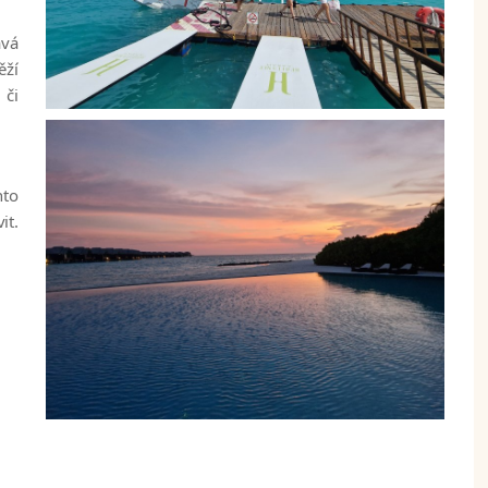
avá
ěží
 či
nto
it.