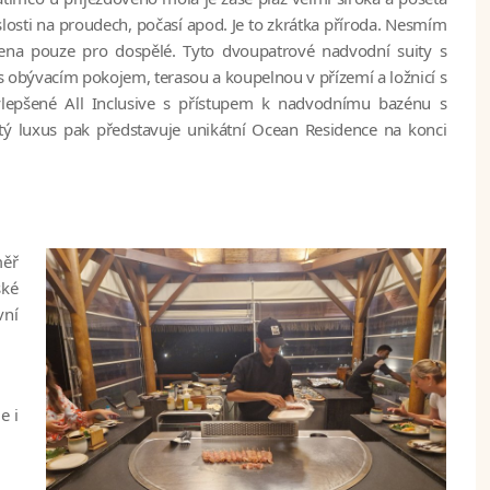
losti na proudech, počasí apod. Je to zkrátka příroda. Nesmím
čena pouze pro dospělé. Tyto dvoupatrové nadvodní suity s
s obývacím pokojem, terasou a koupelnou v přízemí a ložnicí s
vylepšené All Inclusive s přístupem k nadvodnímu bazénu s
ý luxus pak představuje unikátní Ocean Residence na konci
měř
ské
vní
e i