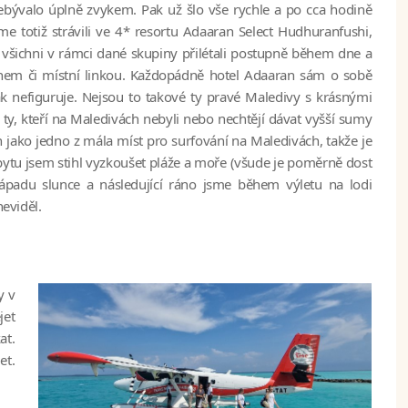
ebývalo úplně zvykem. Pak už šlo vše rychle a po cca hodině
e totiž strávili ve 4* resortu Adaaran Select Hudhuranfushi,
e všichni v rámci dané skupiny přilétali postupně během dne a
ánem či místní linkou. Každopádně hotel Adaaran sám o sobě
k nefiguruje. Nejsou to takové ty pravé Maledivy s krásnými
ty, kteří na Maledivách nebyli nebo nechtějí dávat vyšší sumy
šen jako jedno z mála míst pro surfování na Maledivách, takže je
tu jsem stihl vyzkoušet pláže a moře (všude je poměrně dost
západu slunce a následující ráno jsme během výletu na lodi
neviděl.
y v
jet
at.
et.