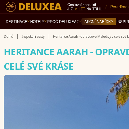
Cestovní kancelář
5* cestovn
JIŽ
31 LET
NA TRHU
DESTINACE
HOTELY
PROČ DELUXEA?
INSPI
AKČNÍ NABÍDKY
Domů
Inspekční cesty
Heritance Aarah - opravdové Maledivy v celé své 
HERITANCE AARAH - OPRAV
CELÉ SVÉ KRÁSE