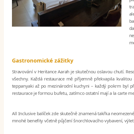
tr
al
ba
da
ne
mo
Gastronomické zážitky
Stravování v Heritance Aarah je skutečnou oslavou chutí. Res
všechny. Každá restaurace mě příjemně překvapila kvalitou
teppanyaki až po mezinárodní kuchyni – každý pokrm byl při
restaurace je formou bufetu, zatímco ostatní mají a la carte m
All Inclusive balíček zde skutečně znamená takřka neomezené
mnohé benefity včetně půjčení šnorchlovacího vybavení, výlet