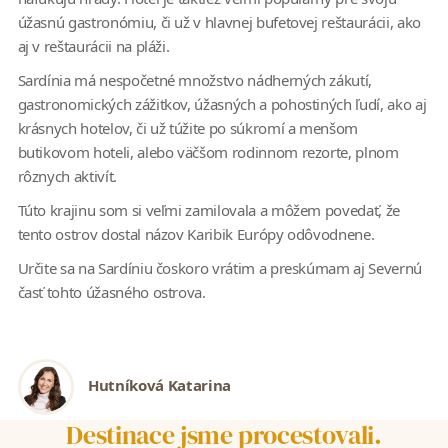
úžasnú gastronómiu, či už v hlavnej bufetovej reštaurácii, ako
aj v reštaurácii na pláži.
Sardínia má nespočetné množstvo nádherných zákutí,
gastronomických zážitkov, úžasných a pohostiných ľudí, ako aj
krásnych hotelov, či už túžite po súkromí a menšom
butikovom hoteli, alebo väčšom rodinnom rezorte, plnom
rôznych aktivít.
Túto krajinu som si veľmi zamilovala a môžem povedať, že
tento ostrov dostal názov Karibik Európy odôvodnene.
Určite sa na Sardíniu čoskoro vrátim a preskúmam aj Severnú
časť tohto úžasného ostrova.
Hutníková Katarina
Destinace jsme procestovali.