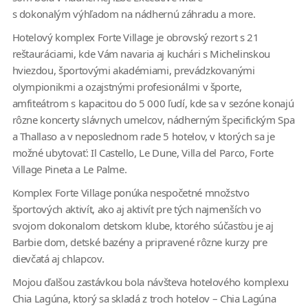
s dokonalým výhľadom na nádhernú záhradu a more.
Hotelový komplex Forte Village je obrovský rezort s 21
reštauráciami, kde Vám navaria aj kuchári s Michelinskou
hviezdou, športovými akadémiami, prevádzkovanými
olympionikmi a ozajstnými profesionálmi v športe,
amfiteátrom s kapacitou do 5 000 ľudí, kde sa v sezóne konajú
rôzne koncerty slávnych umelcov, nádherným špecifickým Spa
a Thallaso a v neposlednom rade 5 hotelov, v ktorých sa je
možné ubytovať: Il Castello, Le Dune, Villa del Parco, Forte
Village Pineta a Le Palme.
Komplex Forte Village ponúka nespočetné množstvo
športových aktivít, ako aj aktivít pre tých najmenších vo
svojom dokonalom detskom klube, ktorého súčasťou je aj
Barbie dom, detské bazény a pripravené rôzne kurzy pre
dievčatá aj chlapcov.
Mojou ďalšou zastávkou bola návšteva hotelového komplexu
Chia Lagúna, ktorý sa skladá z troch hotelov – Chia Lagúna