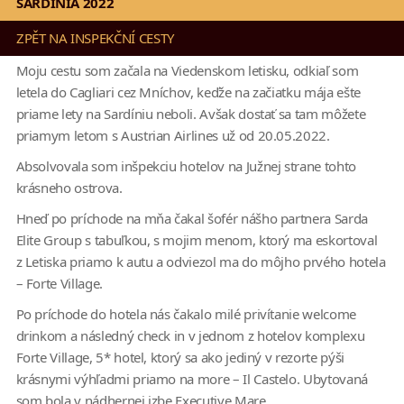
SARDÍNIA 2022
ZPĚT NA INSPEKČNÍ CESTY
Moju cestu som začala na Viedenskom letisku, odkiaľ som
letela do Cagliari cez Mníchov, keďže na začiatku mája ešte
priame lety na Sardíniu neboli. Avšak dostať sa tam môžete
priamym letom s Austrian Airlines už od 20.05.2022.
Absolvovala som inšpekciu hotelov na Južnej strane tohto
krásneho ostrova.
Hneď po príchode na mňa čakal šofér nášho partnera Sarda
Elite Group s tabuľkou, s mojim menom, ktorý ma eskortoval
z Letiska priamo k autu a odviezol ma do môjho prvého hotela
– Forte Village.
Po príchode do hotela nás čakalo milé privítanie welcome
drinkom a následný check in v jednom z hotelov komplexu
Forte Village, 5* hotel, ktorý sa ako jediný v rezorte pýši
krásnymi výhľadmi priamo na more – Il Castelo. Ubytovaná
som bola v nádhernej izbe Executive Mare