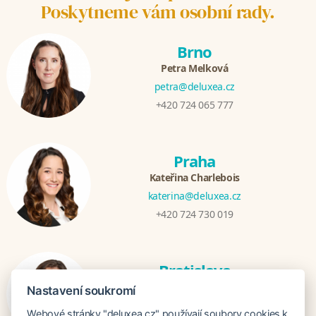
Poskytneme vám osobní rady.
Brno
Petra Melková
petra@deluxea.cz
+420 724 065 777
Praha
Kateřina Charlebois
katerina@deluxea.cz
+420 724 730 019
Bratislava
Katarina Hutníková
Nastavení soukromí
katarina@deluxea.sk
Webové stránky "deluxea.cz" používají soubory cookies k