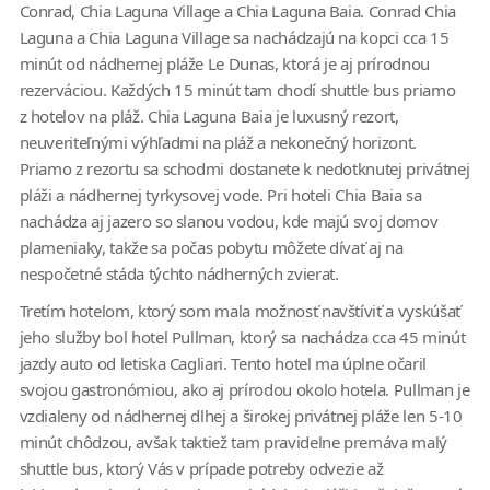
Conrad, Chia Laguna Village a Chia Laguna Baia. Conrad Chia
Laguna a Chia Laguna Village sa nachádzajú na kopci cca 15
minút od nádhernej pláže Le Dunas, ktorá je aj prírodnou
rezerváciou. Každých 15 minút tam chodí shuttle bus priamo
z hotelov na pláž. Chia Laguna Baia je luxusný rezort,
neuveriteľnými výhľadmi na pláž a nekonečný horizont.
Priamo z rezortu sa schodmi dostanete k nedotknutej privátnej
pláži a nádhernej tyrkysovej vode. Pri hoteli Chia Baia sa
nachádza aj jazero so slanou vodou, kde majú svoj domov
plameniaky, takže sa počas pobytu môžete dívať aj na
nespočetné stáda týchto nádherných zvierat.
Tretím hotelom, ktorý som mala možnosť navštíviť a vyskúšať
jeho služby bol hotel Pullman, ktorý sa nachádza cca 45 minút
jazdy auto od letiska Cagliari. Tento hotel ma úplne očaril
svojou gastronómiou, ako aj prírodou okolo hotela. Pullman je
vzdialeny od nádhernej dlhej a širokej privátnej pláže len 5-10
minút chôdzou, avšak taktiež tam pravidelne premáva malý
shuttle bus, ktorý Vás v prípade potreby odvezie až