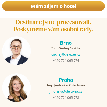
Mám zájem o hotel
Destinace jsme procestovali.
Poskytneme vám osobní rady.
Brno
Ing. Ondřej Světlík
ondrej@deluxea.cz
+420 724 065 774
Praha
Ing. Jindřiška Kubíčková
jindriska@deluxea.cz
+420 724 065 778