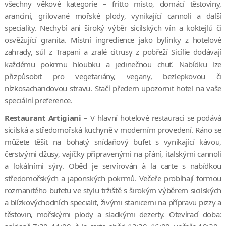
všechny věkové kategorie – fritto misto, domácí těstoviny,
arancini, grilované mořské plody, vynikající cannoli a další
speciality. Nechybí ani široký výběr sicilských vín a koktejlů či
osvěžující granita. Místní ingredience jako bylinky z hotelové
zahrady, sůl z Trapani a zralé citrusy z pobřeží Sicílie dodávají
každému pokrmu hloubku a jedinečnou chuť. Nabídku lze
přizpůsobit pro vegetariány, vegany, bezlepkovou či
nízkosacharidovou stravu. Stačí předem upozornit hotel na vaše
speciální preference.
Restaurant Artigiani
– V hlavní hotelové restauraci se podává
sicilská a středomořská kuchyně v moderním provedení. Ráno se
můžete těšit na bohatý snídaňový bufet s vynikající kávou,
čerstvými džusy, vajíčky připravenými na přání, italskými cannoli
a lokálními sýry. Oběd je servírován à la carte s nabídkou
středomořských a japonských pokrmů. Večeře probíhají formou
rozmanitého bufetu ve stylu tržiště s širokým výběrem sicilských
a blízkovýchodních specialit, živými stanicemi na přípravu pizzy a
těstovin, mořskými plody a sladkými dezerty. Otevírací doba: