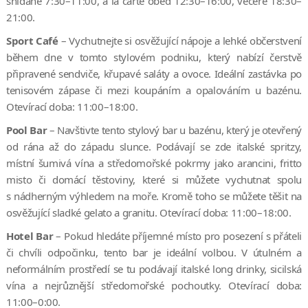
snídaně 7:30–11:00, à la carte oběd 12:30–16:00, večeře 18:30–
21:00.
Sport Café
– Vychutnejte si osvěžující nápoje a lehké občerstvení
během dne v tomto stylovém podniku, který nabízí čerstvě
připravené sendviče, křupavé saláty a ovoce. Ideální zastávka po
tenisovém zápase či mezi koupáním a opalováním u bazénu.
Otevírací doba: 11:00–18:00.
Pool Bar
– Navštivte tento stylový bar u bazénu, který je otevřený
od rána až do západu slunce. Podávají se zde italské spritzy,
místní šumivá vína a středomořské pokrmy jako arancini, fritto
misto či domácí těstoviny, které si můžete vychutnat spolu
s nádherným výhledem na moře. Kromě toho se můžete těšit na
osvěžující sladké gelato a granitu. Otevírací doba: 11:00–18:00.
Hotel Bar
– Pokud hledáte příjemné místo pro posezení s přáteli
či chvíli odpočinku, tento bar je ideální volbou. V útulném a
neformálním prostředí se tu podávají italské long drinky, sicilská
vína a nejrůznější středomořské pochoutky. Otevírací doba:
11:00–0:00.