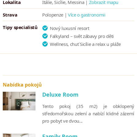
Lokalita
Itálie, Sicílie, Messina |
Zobrazit mapu
Strava
Polopenze |
Více o gastronomii
Tipy specialistů
Nový luxusní resort
Falkyland – svět zábavy pro děti
Wellness, chuť Sicílie a relax u pláže
Nabídka pokojů
Deluxe Room
Tento pokoj (35 m2) je obklopený
středomořskou zelení a nabízí klidné zázemí
pro pobyt ve dvou...
Family Room