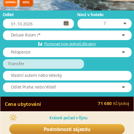
Odlet
Nocí v hotelu
7
Deluxe Room /*
Porovnat typy pokojů dle ceny
Polopenze
Transfer
Vlastní autem nebo letecky
Odlet Praha nebo Vídeň
71 680
Kč
/
pokoj
Cena ubytování
Krásné počasí v říjnu
Podrobnosti zájezdu