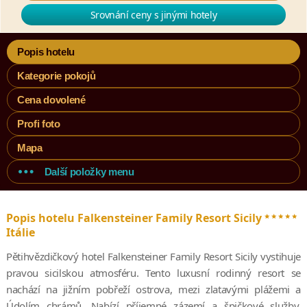
Srovnání ceny s jinými hotely
Popis hotelu
Kategorie pokojů
Cena dovolené
Profi foto
Mapa
Další položky menu
*****
Popis hotelu Falkensteiner Family Resort Sicily
Itálie
Pětihvězdičkový hotel Falkensteiner Family Resort Sicily vystihuje
pravou sicilskou atmosféru. Tento luxusní rodinný resort se
nachází na jižním pobřeží ostrova, mezi zlatavými plážemi a
Údolím chrámů. Nabízí příjemné zázemí a špičkové služby,