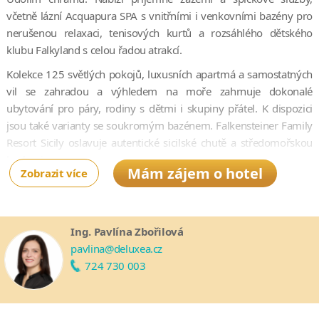
včetně lázní Acquapura SPA s vnitřními i venkovními bazény pro
nerušenou relaxaci, tenisových kurtů a rozsáhlého dětského
klubu Falkyland s celou řadou atrakcí.
Kolekce 125 světlých pokojů, luxusních apartmá a samostatných
vil se zahradou a výhledem na moře zahrnuje dokonalé
ubytování pro páry, rodiny s dětmi i skupiny přátel. K dispozici
jsou také varianty se soukromým bazénem. Falkensteiner Family
Resort Sicily oslavuje autentické sicilské chutě a středomořskou
kuchyni.
Mám zájem o hotel
Zobrazit více
Můžete se těšit na pět exkluzivních podniků, které nabízejí
oblíbené italské pokrmy, osvěžující koktejly i lokální vína. Hotel
navíc představuje ideální výchozí bod pro objevování zajímavých
Ing. Pavlína Zbořilová
míst a památek ostrova jako například přírodní rezervace Punta
pavlina@deluxea.cz
Bianca s dramatickými útesy či archeologického parku Gela.
724 730 003
Otevření resortu Falkensteiner Family Resort Sicily je
plánováno na rok 2027.