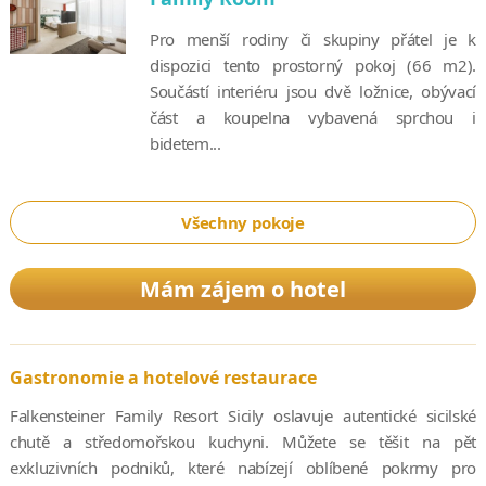
Pro menší rodiny či skupiny přátel je k
dispozici tento prostorný pokoj (66 m2).
Součástí interiéru jsou dvě ložnice, obývací
část a koupelna vybavená sprchou i
bidetem...
Všechny pokoje
Mám zájem o hotel
Gastronomie a hotelové restaurace
Falkensteiner Family Resort Sicily oslavuje autentické sicilské
chutě a středomořskou kuchyni. Můžete se těšit na pět
exkluzivních podniků, které nabízejí oblíbené pokrmy pro