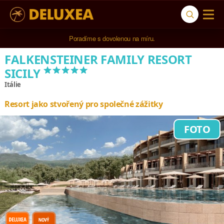
Poradíme s dovolenou na míru.
FALKENSTEINER FAMILY RESORT
*****
SICILY
Itálie
Resort jako stvořený pro společné zážitky
FOTO