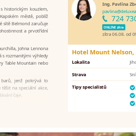
Ing. Pavlína Zb
s historickým kouzlem,
pavlina@deluxea
v Kapském městě, poblíž
724 73
vé sítě Belmond zaručuje
ONLINE zítra
ohostinnost a prvotřídní
zítra 06.08. od 
hurchilla, Johna Lennona
Hotel Mount Nelson,
á s rozmanitými výhledy
Lokalita
Jih
ory Table Mountain nebo
Strava
Sn
 barů, jenž pokrývá to
Tipy specialistů
těšit na speciální akce,
ávání čaje.
 jógové studio, tenisové