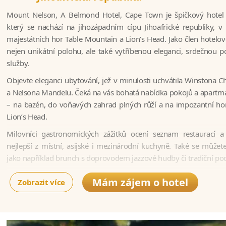
Mount Nelson, A Belmond Hotel, Cape Town je špičkový hotel 
který se nachází na jihozápadním cípu Jihoafrické republiky, 
majestátních hor Table Mountain a Lion’s Head. Jako člen hotelo
nejen unikátní polohu, ale také vytříbenou eleganci, srdečnou p
služby.
Objevte eleganci ubytování, jež v minulosti uchvátila Winstona C
a Nelsona Mandelu. Čeká na vás bohatá nabídka pokojů a apartm
– na bazén, do voňavých zahrad plných růží a na impozantní h
Lion’s Head.
Milovníci gastronomických zážitků ocení seznam restaurací a
nejlepší z místní, asijské i mezinárodní kuchyně. Také se můžete 
jako například brunch s doprovodem jazzové hudby či tradiční pod
Co se týče zařízení a služeb, najdete v hotelu bazén, posilovnu,
Mám zájem o hotel
Zobrazit více
kurty a lázně.