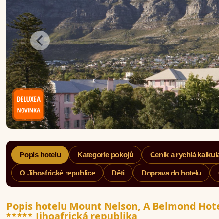
Popis hotelu
Kategorie pokojů
Ceník a rychlá kalkul
O Jihoafrické republice
Děti
Doprava do hotelu
Popis hotelu Mount Nelson, A Belmond Hot
*****
Jihoafrická republika