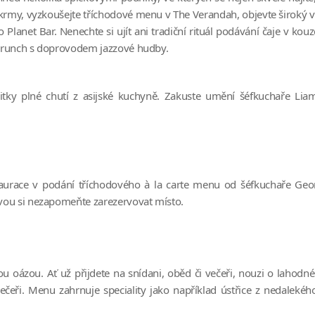
krmy, vyzkoušejte tříchodové menu v The Verandah, objevte široký v
lanet Bar. Nenechte si ujít ani tradiční rituál podávání čaje v ko
í brunch s doprovodem jazzové hudby.
itky plné chutí z asijské kuchyně. Zakuste umění šéfkuchaře L
estaurace v podání tříchodového à la carte menu od šéfkuchaře Geo
těvou si nezapomeňte zarezervovat místo.
ou oázou. Ať už přijdete na snídani, oběd či večeři, nouzi o laho
večeři. Menu zahrnuje speciality jako například ústřice z nedalekého 