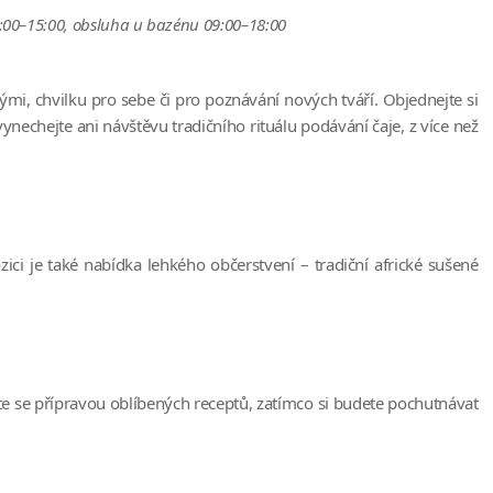
2:00–15:00, obsluha u bazénu 09:00–18:00
mi, chvilku pro sebe či pro poznávání nových tváří. Objednejte si
echejte ani návštěvu tradičního rituálu podávání čaje, z více než
i je také nabídka lehkého občerstvení – tradiční africké sušené
te se přípravou oblíbených receptů, zatímco si budete pochutnávat