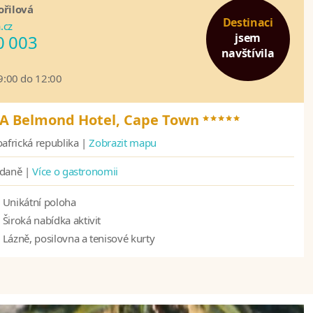
ořilová
Destinaci
.cz
jsem
0 003
navštívila
09:00 do 12:00
*****
 A Belmond Hotel, Cape Town
oafrická republika |
Zobrazit mapu
ídaně |
Více o gastronomii
Unikátní poloha
Široká nabídka aktivit
Lázně, posilovna a tenisové kurty