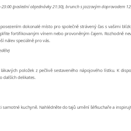
00–23:00 (poslední objednávky 21:30), brunch s jazzovým doprovodem 1
posezením dokonalé místo pro společně strávený čas s vašimi blízký
oplňte fortifikovaným vínem nebo provoněným čajem. Rozhodně nevyn
í nálev speciálně pro vás.
eděle)
avých položek z pečlivě sestaveného nápojového lístku. K dispozic
dalších delikates.
ci samotné kuchyně. Nahlédněte do tajů umění šéfkuchaře a inspiruj