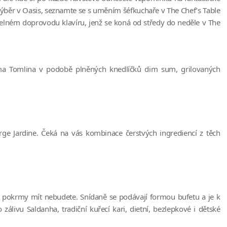
ýběr v Oasis, seznamte se s uměním šéfkuchaře v The Chef’s Table
uzelném doprovodu klavíru, jenž se koná od středy do neděle v The
iama Tomlina v podobě plněných knedlíčků dim sum, grilovaných
rge Jardine. Čeká na vás kombinace čerstvých ingrediencí z těch
dné pokrmy mít nebudete. Snídaně se podávají formou bufetu a je k
zálivu Saldanha, tradiční kuřecí kari, dietní, bezlepkové i dětské