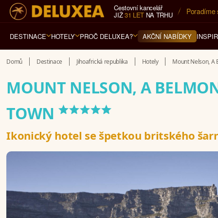
Cestovní kancelář
5* cestovn
JIŽ
31 LET
NA TRHU
DESTINACE
HOTELY
PROČ DELUXEA?
INSPI
AKČNÍ NABÍDKY
Domů
Destinace
Jihoafrická republika
Hotely
Mount Nelson, A 
MOUNT NELSON, A BELMON
*****
TOWN
Ikonický hotel se špetkou britského ša