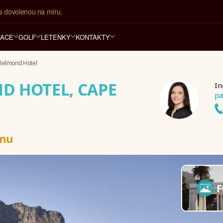
í kancelář na luxusní dovolenou od 100.000 Kč.
RACE
GOLF
LETENKY
KONTAKTY
Belmond Hotel
D HOTEL, CAPE
In
pa
rmu
F