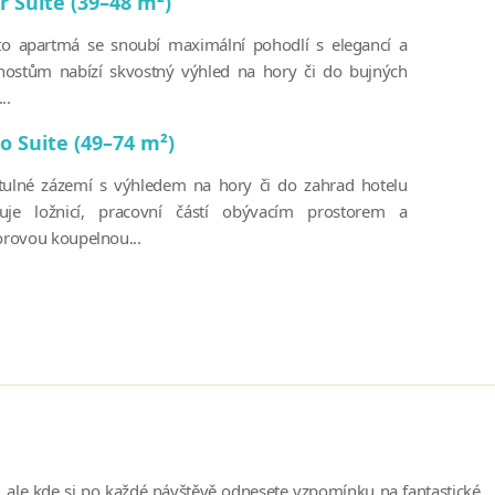
r Suite (39–48 m²)
o apartmá se snoubí maximální pohodlí s elegancí a
ostům nabízí skvostný výhled na hory či do bujných
..
o Suite (49–74 m²)
tulné zázemí s výhledem na hory či do zahrad hotelu
uje ložnicí, pracovní částí obývacím prostorem a
ovou koupelnou...
 ale kde si po každé návštěvě odnesete vzpomínku na fantastické