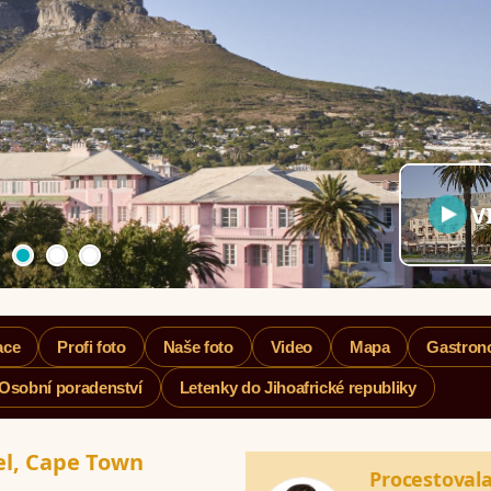
V
ace
Profi foto
Naše foto
Video
Mapa
Gastron
Osobní poradenství
Letenky do Jihoafrické republiky
el, Cape Town
Procestoval