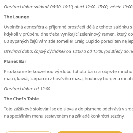
Otevírací doba: snídaně 06:30–10:30, oběd 12:00–15:00, večeře 19:
The Lounge
Uvolněná atmosféra a příjemné prostředí dělá z tohoto salónku s 
kdykoli v průběhu dne třeba vynikající zeleninový ramen, který d
60 sypaných čajů vám zde someliér Craig Cupido poradí ten nejlepš
Otevírací doba: čajový dýchánek od 12:00 a od 15:00 (od středy do n
Planet Bar
Prozkoumejte kouzelnou výzdobu tohoto baru a objevte mnoho lák
maso, kaviár, carpaccio z hovězího masa, houbový burger a mnoho 
Otevírací doba: od 12:00
The Chef’s Table
Toto zážitkové stolování se do slova a do písmene odehrává v srd
na speciálním menu sestaveném na základě konkrétní sezóny.