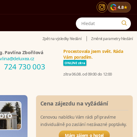
G
4.8
★
Zpět na výsledky hledání
Změnit parametry hledání
Procestovala jsem svět. Ráda
g. Pavlína Zbořilová
Vám poradím.
vlina@deluxea.cz
ONLINE zítra
724 730 003
zítra 06.08. od 09:00 do 12:00
Cena zájezdu na vyžádání
OTO
Cenovou nabídku Vám rádi připravíme
individuálně po zaslání nezávazné poptávky.
Mám zájem o hotel