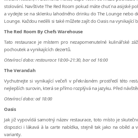
stolování. Navštivte The Red Room pokud máte chuť na asijské po
a vydejte se na sklenku lahodného drinku do The Lounge nebo do P
Lounge. Každou neděli si také můžete zajít do Oasis na vynikajíc
The Red Room By Chefs Warehouse
Tato restaurace je místem pro nezapomenutelné kulinářské záž
pochoutek a vynikajících dezertů.
Otevírací doba: restaurace 18:00–21:30, bar od 16:00
The Verandah
Vychutnejte si vynikající večeři v překrásném prostředí této r
nejlepších surovin, která se přímo rozplývá na jazyku. Před návš
Otevírací doba: od 18:00
Oasis
Jak již vypovídá samotný název restaurace, toto místo je skutečn
dispozici i lákavá à la carte nabídka, stejně tak jako na oběd a 
varianty.