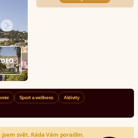
IDEO
omie
Sport a wellness
Aktivity
a jsem svět. Ráda Vám poradím.