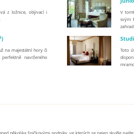
Junio
vá z ložnice, obývací i
V tomt
.
svým h
zahrad.
²)
Studi
ž na majestátní hory či
Toto ú
 perfektně navrženého
dispon
mramor
d několika špičkovými podniky, ve kterých se nejen skvěle najíte,