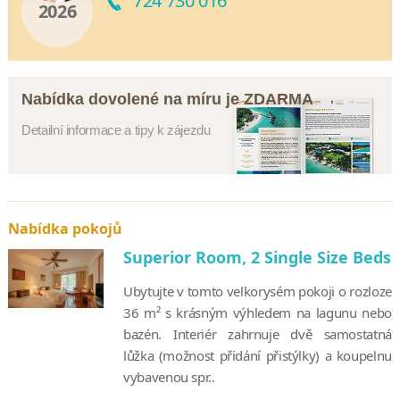
724 730 016
2026
Nabídka dovolené na míru je ZDARMA
Detailní informace a tipy k zájezdu
Nabídka pokojů
Superior Room, 2 Single Size Beds
Ubytujte v tomto velkorysém pokoji o rozloze
36 m² s krásným výhledem na lagunu nebo
bazén. Interiér zahrnuje dvě samostatná
lůžka (možnost přidání přistýlky) a koupelnu
vybavenou spr..