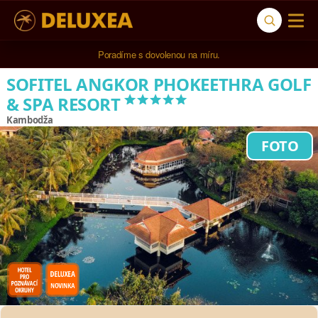
Poradíme s dovolenou na míru.
SOFITEL ANGKOR PHOKEETHRA GOLF
*****
& SPA RESORT
Kambodža
FOTO