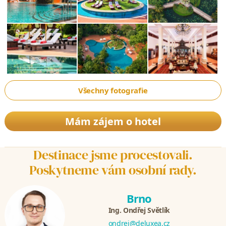
Všechny fotografie
Mám zájem o hotel
Destinace jsme procestovali.
Poskytneme vám osobní rady.
Brno
Ing. Ondřej Světlík
ondrej@deluxea.cz