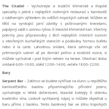
The Citadel
– Vychutnejte si tradiční khmerské a thajské
speciality v jedné z nejlepších rodinných restaurací v Kambodži
s nádherným výhledem do svěžích tropických zahrad. Můžete se
těšit na vynikající jarní závitky s pošírovanými krevetami,
papájový salát s uzenou rybou či klasické khmerské kari. Všechny
pokrmy jsou připravovány z těch nejlepších místních surovin
v otevřených kuchařských stanicích a podávány formou bufetu
nebo à la carte. Lahodnou snídani, která zahrnuje vše od
prémiových uzenin až po domácí pečivo a exotické ovoce, si
můžete vychutnat i pod širým nebem na terase. Otevírací doba:
snídaně 6:00–10:00, oběd 12:00–14:00, večeře 18:00–22:00.
Bary
Serpent Bar
– Zatímco se budete vyhřívat na slunci u největšího
kambodžského bazénu připomínajícího přírodní jezero,
vychutnejte si lehké občerstvení, klasické koktejly či sklenku
kvalitního vína. Ledově vychlazený nápoj si můžete objednat u
baru přímo z bazénu. Tento bazénový bar ve stínu tropických