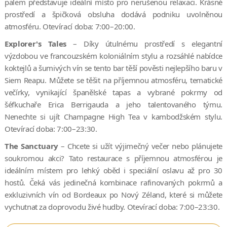
palem představuje ideální místo pro nerušenou relaxaci. Krásné
prostředí a špičková obsluha dodává podniku uvolněnou
atmosféru. Otevírací doba: 7:00–20:00.
Explorer's Tales
– Díky útulnému prostředí s elegantní
výzdobou ve francouzském koloniálním stylu a rozsáhlé nabídce
koktejlů a šumivých vín se tento bar těší pověsti nejlepšího baru v
Siem Reapu. Můžete se těšit na příjemnou atmosféru, tematické
večírky, vynikající španělské tapas a vybrané pokrmy od
šéfkuchaře Erica Berrigauda a jeho talentovaného týmu.
Nenechte si ujít Champagne High Tea v kambodžském stylu.
Otevírací doba: 7:00–23:30.
The Sanctuary
– Chcete si užít výjimečný večer nebo plánujete
soukromou akci? Tato restaurace s příjemnou atmosférou je
ideálním místem pro lehký oběd i speciální oslavu až pro 30
hostů. Čeká vás jedinečná kombinace rafinovaných pokrmů a
exkluzivních vín od Bordeaux po Nový Zéland, které si můžete
vychutnat za doprovodu živé hudby. Otevírací doba: 7:00–23:30.