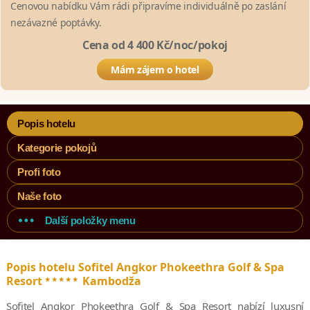
Cenovou nabídku Vám rádi připravíme individuálně po zaslání
nezávazné poptávky.
Cena od 4 400 Kč/noc/pokoj
Mám zájem o hotel
Popis hotelu
Kategorie pokojů
Profi foto
Naše foto
Další položky menu
Popis hotelu Sofitel Angkor Phokeethra Golf & Spa
*****
Resort
Kambodža
Sofitel Angkor Phokeethra Golf & Spa Resort nabízí luxusní