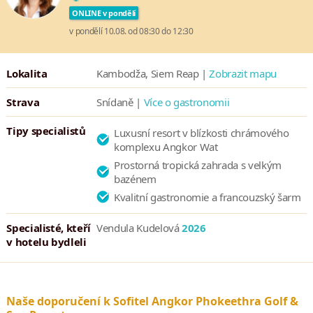
ONLINE v pondělí
v pondělí 10.08. od 08:30 do 12:30
Lokalita
Kambodža, Siem Reap |
Zobrazit mapu
Strava
Snídaně |
Více o gastronomii
Tipy specialistů
Luxusní resort v blízkosti chrámového
komplexu Angkor Wat
Prostorná tropická zahrada s velkým
bazénem
Kvalitní gastronomie a francouzský šarm
Specialisté, kteří
Vendula Kudelová
2026
v hotelu bydleli
Naše doporučení k Sofitel Angkor Phokeethra Golf &