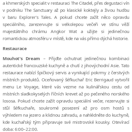
a khmerských specialit v restauraci The Citadel, přes degustaci vín
v podniku The Sanctuary až po klasické koktejly a živou hudbu
v baru Explorer's Tales. A pokud chcete zažít něco opravdu
speciálního, zarezervujte si velkolepou večeři ve stínu věží
majestátního chrámu Angkor Wat a užijte si jedinečnou
romantickou atmosféru v místě, kde na vás přímo dýchá historie.
Restaurace
Mouhot's Dream
– Přijďte ochutnat jedinečnou kombinaci
autentické francouzské kuchyně a chutí z jihovýchodní Asie. Tato
restaurace nabízí špičkový servis a vynikající pokrmy z čerstvých
místních produktů. Oceňovaný šéfkuchař Eric Berrigaud vytvořil
menu Le Voyage, které vás vezme na kulinářskou cestu od
místních sladkokyselých říčních krevet až po pečeného norského
lososa. Pokud chcete zažít opravdu speciální večer, rezervujte si
stůl šéfkuchaře, soukromé posezení až pro osm hostů s
výhledem na jezero a klidnou zahradu, a nahlédněte do kuchyně,
kde kuchařský tým připravuje své mistrovské kousky. Otevírací
doba: 6:00–22:00.