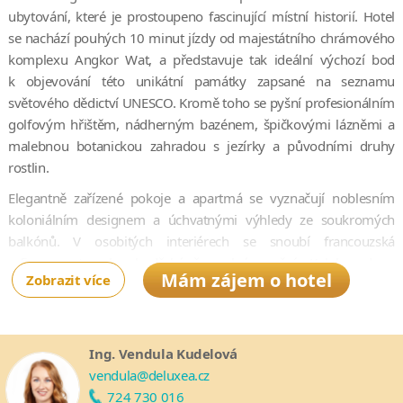
ubytování, které je prostoupeno fascinující místní historií. Hotel
se nachází pouhých 10 minut jízdy od majestátního chrámového
komplexu Angkor Wat, a představuje tak ideální výchozí bod
k objevování této unikátní památky zapsané na seznamu
světového dědictví UNESCO. Kromě toho se pyšní profesionálním
golfovým hřištěm, nádherným bazénem, špičkovými lázněmi a
malebnou botanickou zahradou s jezírky a původními druhy
rostlin.
Elegantně zařízené pokoje a apartmá se vyznačují noblesním
koloniálním designem a úchvatnými výhledy ze soukromých
balkónů. V osobitých interiérech se snoubí francouzská
rafinovanost a kambodžské řemeslné umění. Kolekce dvou
Mám zájem o hotel
Zobrazit více
restaurací a tří barů je zase zárukou rozmanitých gurmánských
zážitků – od exkluzivní snídaně se šampaňským v klubu
Millésime přes francouzské a khmerské speciality až po unikátní
romantickou večeři ve stínu chrámu Angkor Wat. Díky široké
Ing. Vendula Kudelová
nabídce služeb a vybavení je hotel Sofitel Angkor Phokeethra
vendula@deluxea.cz
Golf & Spa Resort ideální volbou pro páry i rodiny s dětmi.
724 730 016