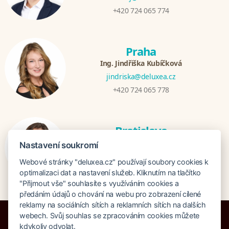
+420 724 065 774
Praha
Ing. Jindřiška Kubíčková
jindriska@deluxea.cz
+420 724 065 778
Bratislava
Katarina Hutníková
Nastavení soukromí
katarina@deluxea.sk
Webové stránky "deluxea.cz" používají soubory cookies k
+421 948 759 074
optimalizaci dat a nastavení služeb. Kliknutím na tlačítko
"Přijmout vše" souhlasíte s využíváním cookies a
předáním údajů o chování na webu pro zobrazení cílené
reklamy na sociálních sítích a reklamních sítích na dalších
webech. Svůj souhlas se zpracováním cookies můžete
kdykoliv odvolat.