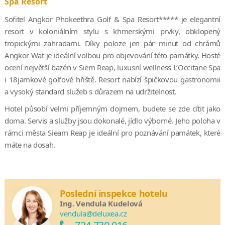
Spa Resort
Sofitel Angkor Phokeethra Golf & Spa Resort***** je elegantní
resort v koloniálním stylu s khmerskými prvky, obklopený
tropickými zahradami. Díky poloze jen pár minut od chrámů
Angkor Wat je ideální volbou pro objevování této památky. Hosté
ocení největší bazén v Siem Reap, luxusní wellness L’Occitane Spa
i 18jamkové golfové hřiště. Resort nabízí špičkovou gastronomii
a vysoký standard služeb s důrazem na udržitelnost.
Hotel působí velmi příjemným dojmem, budete se zde cítit jako
doma. Servis a služby jsou dokonalé, jídlo výborné. Jeho poloha v
rámci města Sieam Reap je ideální pro poznávání památek, které
máte na dosah.
Poslední inspekce hotelu
Ing. Vendula Kudelová
vendula@deluxea.cz