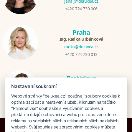
jana.j@deluxea.cz
+420 724 730 006
Praha
Ing. Radka Urbánková
radka@deluxea.cz
+420 724 730 013
Bratislava
Katarina Hutníková
Nastavení soukromí
katarina@deluxea.sk
Webové stránky "deluxea.cz" používají soubory cookies k
+421 948 759 074
optimalizaci dat a nastavení služeb. Kliknutím na tlačítko
"Přijmout vše" souhlasíte s využíváním cookies a
předáním údajů o chování na webu pro zobrazení cílené
reklamy na sociálních sítích a reklamních sítích na dalších
webech. Svůj souhlas se zpracováním cookies můžete