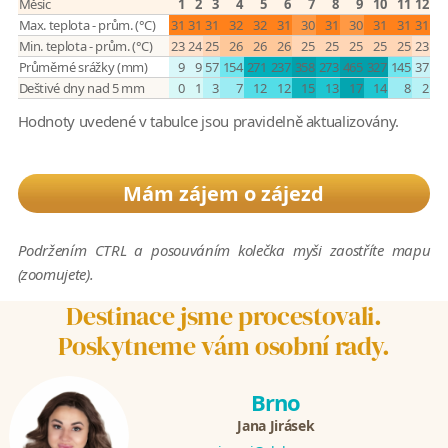
Měsíc
1
2
3
4
5
6
7
8
9
10
11
12
Max. teplota - prům. (°C)
31
31
31
32
32
31
30
31
30
31
31
31
Min. teplota - prům. (°C)
23
24
25
26
26
26
25
25
25
25
25
23
Průměrné srážky (mm)
9
9
57
154
271
237
358
273
465
327
145
37
Deštivé dny nad 5 mm
0
1
3
7
12
12
15
13
17
14
8
2
Hodnoty uvedené v tabulce jsou pravidelně aktualizovány.
Mám zájem o zájezd
Podržením CTRL a posouváním kolečka myši zaostříte mapu
(zoomujete).
Destinace jsme procestovali.
Poskytneme vám osobní rady.
Brno
Jana Jirásek