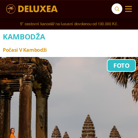
Navštívili jsme 
791 hotelů
 ve 
123 zemích světa
.
KAMBODŽA
Počasí V Kambodži
FOTO