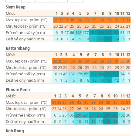
Siem Reap
Měsíc
1
2
3
4
5
6
7
8
9
10
11
12
Max. teplota - prům. (°C)
31
33
35
36
34
33
32
33
31
31
31
31
Min. teplota - prům. (°C)
20
22
24
25
25
25
25
25
25
24
22
21
Průměrné srážky (mm)
6
5
27
66
148
177
284
306
445
288
81
13
Deštivé dny nad 5 mm
0
0
1
4
9
9
13
15
18
14
5
1
Battambang
Měsíc
1
2
3
4
5
6
7
8
9
10
11
12
Max. teplota - prům. (°C)
32
35
37
38
36
34
32
33
31
31
30
30
Min. teplota - prům. (°C)
20
23
25
26
26
25
25
25
24
23
22
20
Průměrné srážky (mm)
10
11
49
132
178
159
262
244
358
315
74
9
Deštivé dny nad 5 mm
1
1
3
5
8
8
13
13
16
12
4
1
Phnom Penh
Měsíc
1
2
3
4
5
6
7
8
9
10
11
12
Max. teplota - prům. (°C)
31
33
35
36
35
35
33
34
32
32
32
31
Min. teplota - prům. (°C)
23
24
25
27
26
26
26
26
25
25
24
23
Průměrné srážky (mm)
6
3
25
106
220
224
254
266
380
326
182
30
Deštivé dny nad 5 mm
0
0
2
4
10
11
13
12
18
15
8
2
Koh Rong