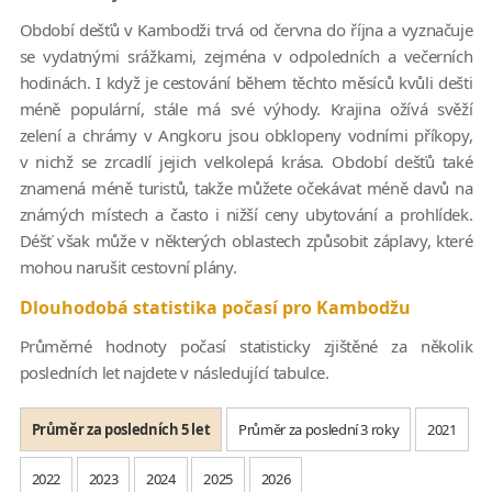
Období dešťů v Kambodži trvá od června do října a vyznačuje
se vydatnými srážkami, zejména v odpoledních a večerních
hodinách. I když je cestování během těchto měsíců kvůli dešti
méně populární, stále má své výhody. Krajina ožívá svěží
zelení a chrámy v Angkoru jsou obklopeny vodními příkopy,
v nichž se zrcadlí jejich velkolepá krása. Období dešťů také
znamená méně turistů, takže můžete očekávat méně davů na
známých místech a často i nižší ceny ubytování a prohlídek.
Déšť však může v některých oblastech způsobit záplavy, které
mohou narušit cestovní plány.
Dlouhodobá statistika počasí pro Kambodžu
Průměrné hodnoty počasí statisticky zjištěné za několik
posledních let najdete v následující tabulce.
Průměr za posledních 5 let
Průměr za poslední 3 roky
2021
2022
2023
2024
2025
2026