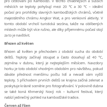
pro cestování po Kambodži. V těchto chladnějších a sušších
měsících se teploty pohybují mezi 20 °C a 30 °C – ideální
počasí pro prohlídky slavných kambodžských chrámů, včetně
majestátního chrámu Angkor Wat, a pro venkovní aktivity. V
tomto období vrcholí turistická sezóna, takže na oblíbených
místech může být více rušno, ale díky příjemnému počasí stojí
za to je navštívit.
Březen až květen
Březen až květen je přechodem z období sucha do období
dešťů. Teploty začínají stoupat a často dosahují až 40 °C,
zejména v dubnu, který je nejteplejším měsícem. Navzdory
horku je toto období vhodným obdobím pro návštěvu, pokud
dáváte přednost menšímu počtu lidí a nevadí vám vyšší
teploty. S příchodem prvních dešťů se krajina začíná zelenat a
poskytuje krásné scenérie pro fotografování. V polovině dubna
se také koná Khmerský Nový rok – kulturní festival, který
nabízí jedinečný pohled na kambodžské tradice.
Červen až říjen