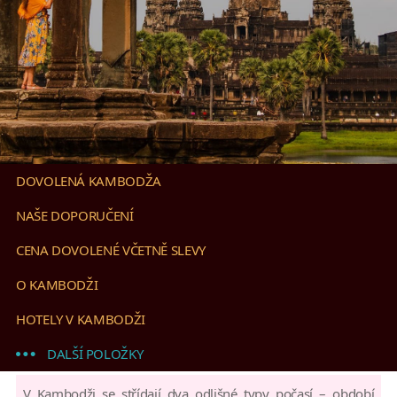
DOVOLENÁ KAMBODŽA
NAŠE DOPORUČENÍ
CENA DOVOLENÉ VČETNĚ SLEVY
O KAMBODŽI
HOTELY V KAMBODŽI
DALŠÍ POLOŽKY
V Kambodži se střídají dva odlišné typy počasí – období