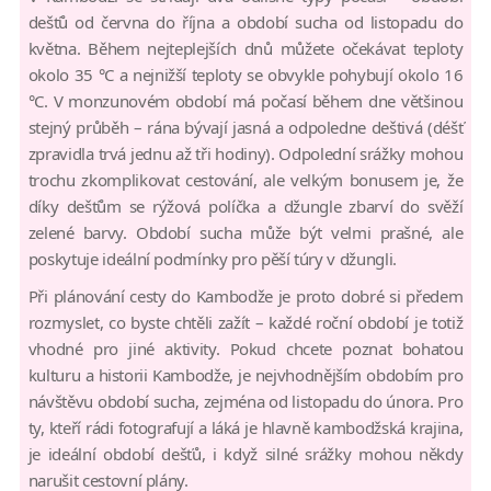
dešťů od června do října a období sucha od listopadu do
května. Během nejteplejších dnů můžete očekávat teploty
okolo 35 °C a nejnižší teploty se obvykle pohybují okolo 16
°C. V monzunovém období má počasí během dne většinou
stejný průběh – rána bývají jasná a odpoledne deštivá (déšť
zpravidla trvá jednu až tři hodiny). Odpolední srážky mohou
trochu zkomplikovat cestování, ale velkým bonusem je, že
díky dešťům se rýžová políčka a džungle zbarví do svěží
zelené barvy. Období sucha může být velmi prašné, ale
poskytuje ideální podmínky pro pěší túry v džungli.
Při plánování cesty do Kambodže je proto dobré si předem
rozmyslet, co byste chtěli zažít – každé roční období je totiž
vhodné pro jiné aktivity. Pokud chcete poznat bohatou
kulturu a historii Kambodže, je nejvhodnějším obdobím pro
návštěvu období sucha, zejména od listopadu do února. Pro
ty, kteří rádi fotografují a láká je hlavně kambodžská krajina,
je ideální období dešťů, i když silné srážky mohou někdy
narušit cestovní plány.