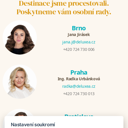
Destinace jsme procestovali.
Poskytneme vám osobní rady.
Brno
Jana Jirásek
jana.j@deluxea.cz
+420 724 730 006
Praha
Ing. Radka Urbánková
radka@deluxea.cz
+420 724 730 013
Bratislava
Katarina Hutníková
Nastavení soukromí