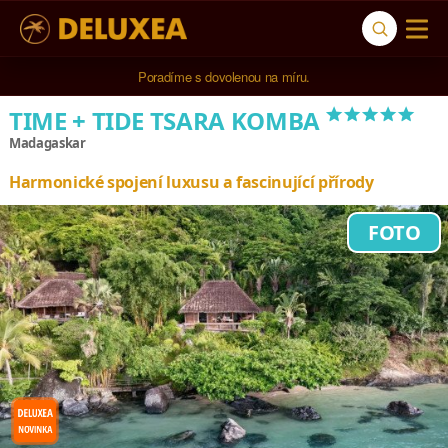
Poradíme s dovolenou na míru.
*****
TIME + TIDE TSARA KOMBA
Madagaskar
Harmonické spojení luxusu a fascinující přírody
FOTO