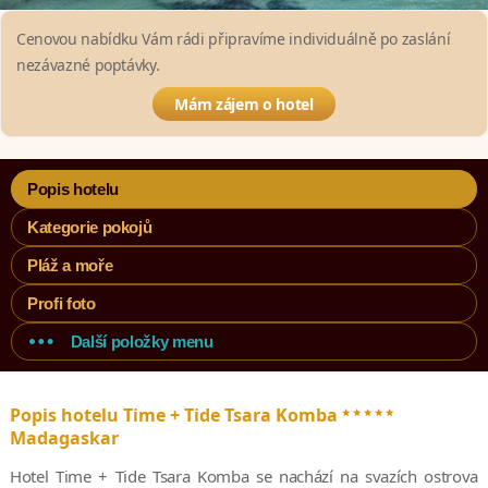
Cenovou nabídku Vám rádi připravíme individuálně po zaslání
nezávazné poptávky.
Mám zájem o hotel
Popis hotelu
Kategorie pokojů
Pláž a moře
Profi foto
Další položky menu
*****
Popis hotelu Time + Tide Tsara Komba
Madagaskar
Hotel Time + Tide Tsara Komba se nachází na svazích ostrova