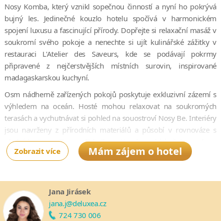
Nosy Komba, který vznikl sopečnou činností a nyní ho pokrývá
bujný les. Jedinečné kouzlo hotelu spočívá v harmonickém
spojení luxusu a fascinující přírody. Dopřejte si relaxační masáž v
soukromí svého pokoje a nenechte si ujít kulinářské zážitky v
restauraci L'Atelier des Saveurs, kde se podávají pokrmy
připravené z nejčerstvějších místních surovin, inspirované
madagaskarskou kuchyní.
Osm nádherně zařízených pokojů poskytuje exkluzivní zázemí s
výhledem na oceán. Hosté mohou relaxovat na soukromých
terasách a vychutnávat si pohled na souostroví Nosy Be. Interiéry
jsou navrženy z přírodních materiálů a působí v rovnováze s
okolní krajinou. Time + Tide Tsara Komba nabízí však mnohem
Mám zájem o hotel
Zobrazit více
více než jen špičkové ubytování. Můžete se těšit na celou řadu
aktivit zaměřených na objevování okolí – od deštného pralesa až
po korálové útesy. Ať už zůstanete na souši, nebo se vydáte pod
vodu, budete mít možnost poznat rozmanité ekosystémy ostrova
Jana Jirásek
a místní kulturu.
jana.j@deluxea.cz
724 730 006