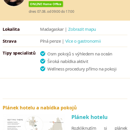
ONLINE Home Office
dnes 07.08. od 09:00 do 17:00
Lokalita
Madagaskar |
Zobrazit mapu
Strava
Plná penze |
Více o gastronomii
Tipy specialistů
Osm pokojů s výhledem na oceán
Široká nabídka aktivit
Wellness procedury přímo na pokoji
Plánek hotelu a nabídka pokojů
Plánek hotelu
Rozkliknutím si plánek