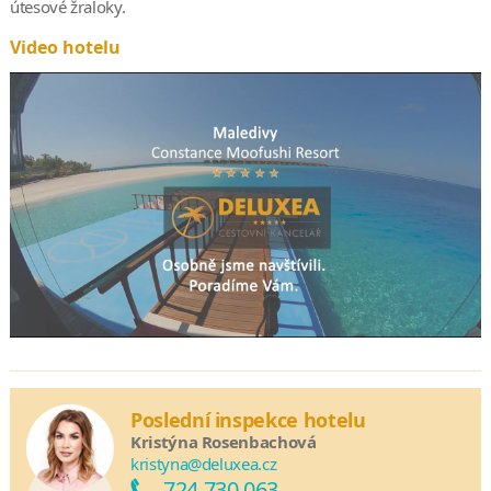
útesové žraloky.
Video hotelu
Poslední inspekce hotelu
Kristýna Rosenbachová
kristyna@deluxea.cz
724 730 063