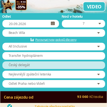
VIDEO
Odlet
Nocí v hotelu
7
Beach Villa
Porovnat typy pokojů dle ceny
All Inclusive
Transfer hydroplánem
Český delegát
Nejlevnější zpáteční letenka
Odlet Praha nebo Vídeň
93 060
Kč
/
osoba
Cena zájezdu od
Zahrnuje všechny poplatky