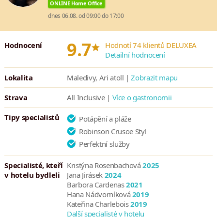
ONLINE Home Office
vánek.
dnes 06.08. od 09:00 do 17:00
Nad vodní hladinou je umístěné wellness centrum Uspa by
Constance s nabídkou relaxačních masáží. Nechybí ani fitness
*
9.7
centrum a ranní a večerní lekce jógy pod vedením
Hodnocení
Hodnotí 74 klientů DELUXEA
Detailní hodnocení
profesionálních cvičitelů.
Během dne si můžete na pláži zahrát plážový volejbal nebo si
Lokalita
Maledivy, Ari atoll |
Zobrazit mapu
zdarma zapůjčit vybavení pro šnorchlování, kajak, paddle board,
katamarán a jiné příslušenství pro vodní aktivity.
Strava
All Inclusive |
Více o gastronomii
Tipy specialistů
Potápění a pláže
Robinson Crusoe Styl
Perfektní služby
Specialisté, kteří
Kristýna Rosenbachová
2025
v hotelu bydleli
Jana Jirásek
2024
Barbora Cardenas
2021
Hana Nádvorníková
2019
Kateřina Charlebois
2019
Další specialisté v hotelu