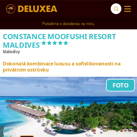
Poradíme s dovolenou na míru.
CONSTANCE MOOFUSHI RESORT
*****
MALDIVES
Maledivy
Dokonalá kombinace luxusu a sofistikovanosti na
privátním ostrůvku
FOTO