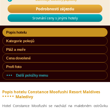
Podrobnosti zájezdu
Srovnání ceny s jinými hotely
Popis hotelu
Kategorie pokojů
Pláž a moře
Cena dovolené
Profi foto
Další položky menu
Popis hotelu Constance Moofushi Resort Maldives
*****
Maledivy
Hotel Constance Moofushi se nachází na malebném ostrůvku