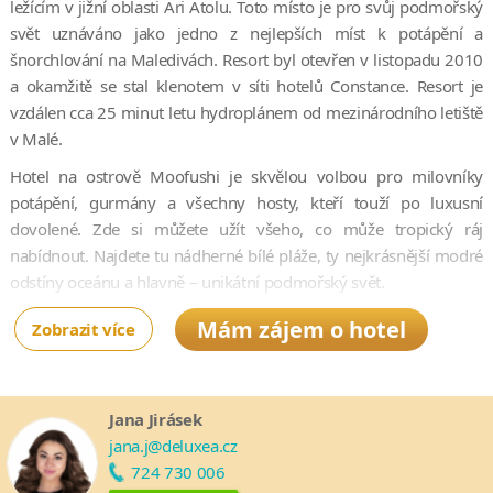
ležícím v jižní oblasti Ari Atolu. Toto místo je pro svůj podmořský
svět uznáváno jako jedno z nejlepších míst k potápění a
šnorchlování na Maledivách. Resort byl otevřen v listopadu 2010
a okamžitě se stal klenotem v síti hotelů Constance. Resort je
vzdálen cca 25 minut letu hydroplánem od mezinárodního letiště
v Malé.
Hotel na ostrově Moofushi je skvělou volbou pro milovníky
potápění, gurmány a všechny hosty, kteří touží po luxusní
dovolené. Zde si můžete užít všeho, co může tropický ráj
nabídnout. Najdete tu nádherné bílé pláže, ty nejkrásnější modré
odstíny oceánu a hlavně – unikátní podmořský svět.
Velmi oblíbený je tzv. "bare foot" koncept, kdy už od samého
Mám zájem o hotel
Zobrazit více
příletu na ostrov můžete odložit obuv do skříně a po ostrově se
pohybovat bosí. Uvolněná atmosféra se nese stejným duchem i v
restauracích. V restauraci Manta se podávají jídla mezinárodní
Jana Jirásek
kuchyně formou bufetu a do plážové à la carte restaurace Alizee
jana.j@deluxea.cz
si můžete zajít na grilované speciality. V barech Totem a Manta si
724 730 006
můžete kromě osvěžujících koktejlů užívat také čerstvý mořský