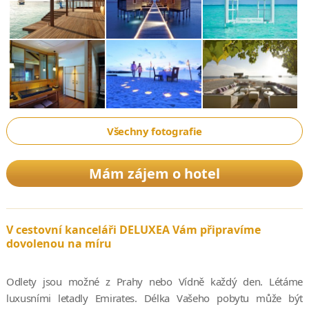
Všechny fotografie
Mám zájem o hotel
V cestovní kanceláři DELUXEA Vám připravíme
dovolenou na míru
Odlety jsou možné z Prahy nebo Vídně každý den. Létáme
luxusními letadly Emirates. Délka Vašeho pobytu může být