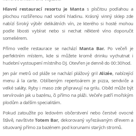
Hlavní restaurací resortu je Manta
s písčitou podlahou a
plochou rozšířenou nad vodní hladinu. Krásný vinný sklep zde
nabízí široký výběr delikátních vín, ze kterého si hosté mohou
podle libosti vybírat nebo si nechat některé víno doporučit
someliérem.
Přímo vedle restaurace se nachází
Manta Bar.
Po večeři je
perfektním místem, kde si můžete kromě drinku vychutnat i
hudební vystoupení místního DJ. Otevřen je denně do 00:30hod.
Jen pár metrů od pláže se nachází plážový gril
Alizée
, nabízející
menu á la carte. Oblíbeným repertoárem je pizza, sendviče a
velké saláty. Ryby i maso zde připravují na grilu. Oběd může být
servírován jak u bazénu, či přímo na pláži. Večeře patří mořským
plodům a dalším specialitám.
Pokud zatoužíte po ledovém občerstvení nebo čerstvé ovocné
šťávě, navštivte
Totem Bar
, dekorovaný vyřezávaným dřevem a
situovaný přímo za bazénem pod korunami starých stromů.