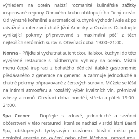
výhledem na oceán nabízí rozmanité kulinářské zážitky
inspirované regiony Ohnivého kruhu obklopujícího Tichý oceán.
Od výrazně kořeněné a aromatické kuchyně východní Asie až po
odvážné a intenzivní chutě Jižní Ameriky a Oceánie. Ochutnejte
vynikající pokrmy připravované s maximální péčí z těch
nejlepších sezónních surovin. Otevírací doba: 19:00–21:00.
Nonna
– Přijďte si vychutnat autentickou italskou kuchyni do této
vyvýšené restaurace s nádhernými výhledy na oceán. Místní
menu čerpá inspiraci z bohatého dědictví italské gastronomie
předávaného z generace na generaci a zahrnuje jednoduché a
chutné pokrmy připravované z čerstvých surovin. Můžete se těšit
na intimní atmosféru a rozsáhlý výběr kvalitních vín, prémiové
whisky a rumů. Otevírací doba: pondělí, středa a pátek 19:00–
21:00.
Spa Corner
– Dopřejte si zdravé, jednoduché a sezónní
občerstvení v této restauraci, která se nachází v srdci lázní Baani
Spa, obklopených tyrkysovým oceánem. Ideální místo pro
doplnění energie po cvičení nebo před léčebnou procedurou.