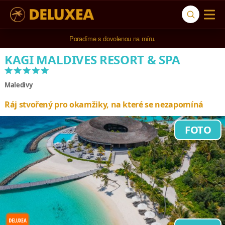
5* cestovní kancelář na luxusní dovolenou od 100.000 Kč.
Poradíme s dovolenou na míru.
KAGI MALDIVES RESORT & SPA
*****
Maledivy
Ráj stvořený pro okamžiky, na které se nezapomíná
FOTO