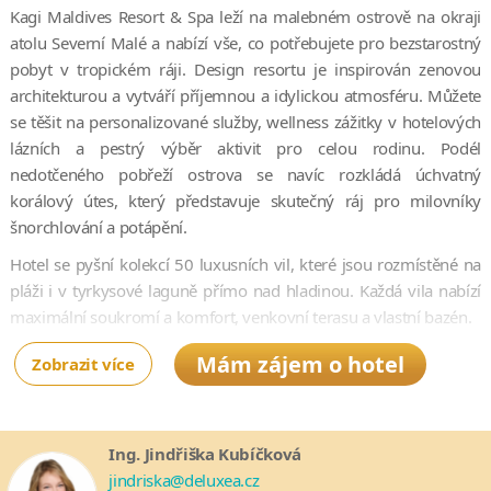
Kagi Maldives Resort & Spa leží na malebném ostrově na okraji
atolu Severní Malé a nabízí vše, co potřebujete pro bezstarostný
pobyt v tropickém ráji. Design resortu je inspirován zenovou
architekturou a vytváří příjemnou a idylickou atmosféru. Můžete
se těšit na personalizované služby, wellness zážitky v hotelových
lázních a pestrý výběr aktivit pro celou rodinu. Podél
nedotčeného pobřeží ostrova se navíc rozkládá úchvatný
korálový útes, který představuje skutečný ráj pro milovníky
šnorchlování a potápění.
Hotel se pyšní kolekcí 50 luxusních vil, které jsou rozmístěné na
pláži i v tyrkysové laguně přímo nad hladinou. Každá vila nabízí
maximální soukromí a komfort, venkovní terasu a vlastní bazén.
Působivá hlavní hotelová budova, která se tyčí přímo nad
Mám zájem o hotel
Zobrazit více
Indickým oceánem, nabízí společenský prostor pro setkávání
s ostatními hosty, stejně jako kolekce čtyř špičkových restaurací,
plážového baru a vinného sklípku. V rámci velkorysého balíčku
Ing. Jindřiška Kubíčková
Premium All-Inclusive vás čekají exkluzivní kulinářské zážitky a
jindriska@deluxea.cz
celá řada prémiových výhod.