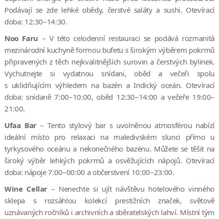
Podávají se zde lehké obědy, čerstvé saláty a sushi. Otevírací
doba: 12:30–14:30.
Noo Faru
– V této celodenní restauraci se podává rozmanitá
mezinárodní kuchyně formou bufetu s širokým výběrem pokrmů
připravených z těch nejkvalitnějších surovin a čerstvých bylinek.
Vychutnejte si vydatnou snídani, oběd a večeři spolu
s uklidňujícím výhledem na bazén a Indický oceán. Otevírací
doba: snídaně 7:00–10:00, oběd 12:30–14:00 a večeře 19:00–
21:00.
Ufaa Bar
– Tento stylový bar s uvolněnou atmosférou nabízí
ideální místo pro relaxaci na maledivském slunci přímo u
tyrkysového oceánu a nekonečného bazénu. Můžete se těšit na
široký výběr lehkých pokrmů a osvěžujících nápojů. Otevírací
doba: nápoje 7:00–00:00 a občerstvení 10:00–23:00.
Wine Cellar
– Nenechte si ujít návštěvu hotelového vinného
sklepa s rozsáhlou kolekcí prestižních značek, světově
uznávaných ročníků i archivních a sběratelských lahví. Místní tým