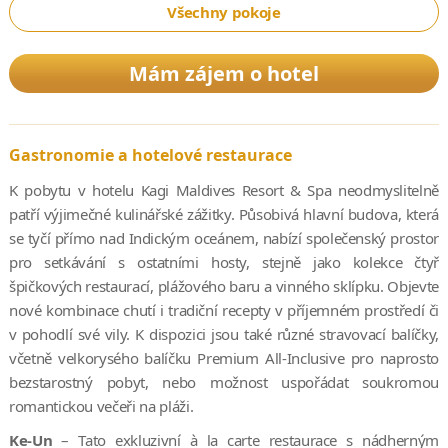
Všechny pokoje
Mám zájem o hotel
Gastronomie a hotelové restaurace
K pobytu v hotelu Kagi Maldives Resort & Spa neodmyslitelně
patří výjimečné kulinářské zážitky. Působivá hlavní budova, která
se tyčí přímo nad Indickým oceánem, nabízí společenský prostor
pro setkávání s ostatními hosty, stejně jako kolekce čtyř
špičkových restaurací, plážového baru a vinného sklípku. Objevte
nové kombinace chutí i tradiční recepty v příjemném prostředí či
v pohodlí své vily. K dispozici jsou také různé stravovací balíčky,
včetně velkorysého balíčku Premium All-Inclusive pro naprosto
bezstarostný pobyt, nebo možnost uspořádat soukromou
romantickou večeři na pláži.
Ke-Un
– Tato exkluzivní à la carte restaurace s nádherným