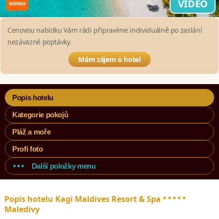
VIDEO
Cenovou nabídku Vám rádi připravíme individuálně po zaslání
nezávazné poptávky.
Mám zájem o hotel
Popis hotelu
Kategorie pokojů
Pláž a moře
Profi foto
Další položky menu
*****
Popis hotelu Kagi Maldives Resort & Spa
Maledivy