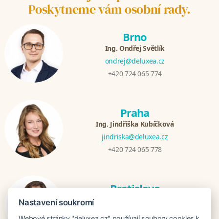
Poskytneme vám osobní rady.
Brno
Ing. Ondřej Světlík
ondrej@deluxea.cz
+420 724 065 774
Praha
Ing. Jindřiška Kubíčková
jindriska@deluxea.cz
+420 724 065 778
Bratislava
Katarina Hutníková
Nastavení soukromí
katarina@deluxea.sk
Webové stránky "deluxea.cz" používají soubory cookies k