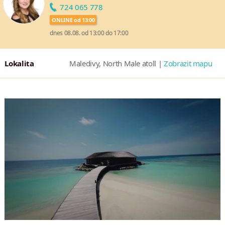
724 065 778
ONLINE od 13:00
dnes 08.08. od 13:00 do 17:00
Lokalita
Maledivy, North Male atoll |
Zobrazit mapu