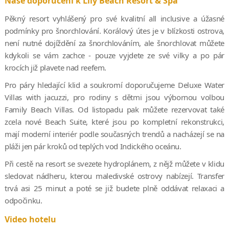
Naše doporučení k Lily Beach Resort & Spa
Pěkný resort vyhlášený pro své kvalitní all inclusive a úžasné
podmínky pro šnorchlování. Korálový útes je v blízkosti ostrova,
není nutné dojíždění za šnorchlováním, ale šnorchlovat můžete
kdykoli se vám zachce - pouze vyjdete ze své vilky a po pár
krocích již plavete nad reefem.
Pro páry hledající klid a soukromí doporučujeme Deluxe Water
Villas with jacuzzi, pro rodiny s dětmi jsou výbornou volbou
Family Beach Villas. Od listopadu pak můžete rezervovat také
zcela nové Beach Suite, které jsou po kompletní rekonstrukci,
mají moderní interiér podle současných trendů a nacházejí se na
pláži jen pár kroků od teplých vod Indického oceánu.
Při cestě na resort se svezete hydroplánem, z nějž můžete v klidu
sledovat nádheru, kterou maledivské ostrovy nabízejí. Transfer
trvá asi 25 minut a poté se již budete plně oddávat relaxaci a
odpočinku.
Video hotelu