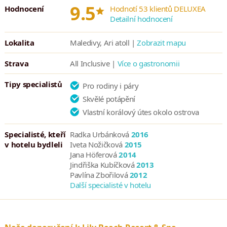
*
9.5
Hodnocení
Hodnotí 53 klientů DELUXEA
Pětadvacetiminutový let hydroplánem z mezinárodního letiště
Detailní hodnocení
v Malé přímo do Lily Beach Resort poskytuje návštěvníkům
nezapomenutelný pohled na okouzlující svět neobyčejných
Lokalita
Maledivy, Ari atoll |
Zobrazit mapu
ostrovů a útesových útvarů.
Strava
All Inclusive |
Více o gastronomii
Tipy specialistů
Pro rodiny i páry
Skvělé potápění
Vlastní korálový útes okolo ostrova
Specialisté, kteří
Radka Urbánková
2016
v hotelu bydleli
Iveta Nožičková
2015
Jana Höferová
2014
Jindřiška Kubíčková
2013
Pavlína Zbořilová
2012
Další specialisté v hotelu