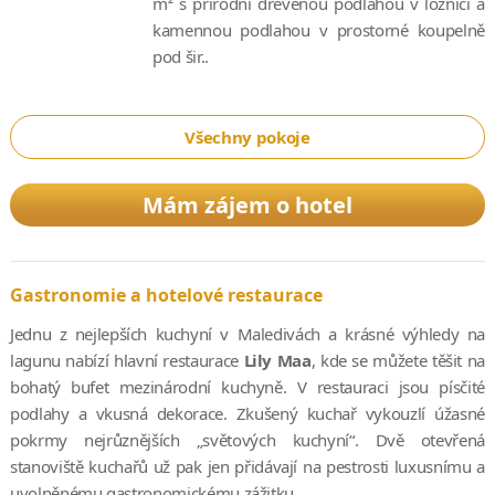
m² s přírodní dřevěnou podlahou v ložnici a
kamennou podlahou v prostorné koupelně
pod šir..
Všechny pokoje
Mám zájem o hotel
Gastronomie a hotelové restaurace
Jednu z nejlepších kuchyní v Maledivách a krásné výhledy na
lagunu nabízí hlavní restaurace
Lily Maa
, kde se můžete těšit na
bohatý bufet mezinárodní kuchyně. V restauraci jsou písčité
podlahy a vkusná dekorace. Zkušený kuchař vykouzlí úžasné
pokrmy nejrůznějších „světových kuchyní“. Dvě otevřená
stanoviště kuchařů už pak jen přidávají na pestrosti luxusnímu a
uvolněnému gastronomickému zážitku.