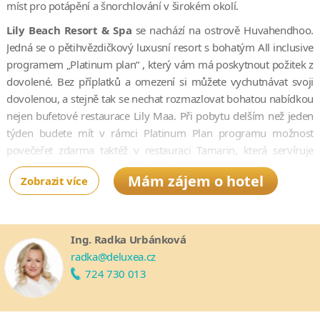
míst pro potápění a šnorchlování v širokém okolí.
Lily Beach Resort & Spa
se nachází na ostrově Huvahendhoo.
Jedná se o pětihvězdičkový luxusní resort s bohatým All inclusive
programem „Platinum plan“ , který vám má poskytnout požitek z
dovolené. Bez příplatků a omezení si můžete vychutnávat svoji
dovolenou, a stejně tak se nechat rozmazlovat bohatou nabídkou
nejen bufetové restaurace Lily Maa. Při pobytu delším než jeden
týden budete mít v rámci Platinum Plan programu možnost
povečeřet zdarma taktéž v restauraci Tamarin, která servíruje
pokrmy z thajské a indické kuchyně.
Mám zájem o hotel
Zobrazit více
V resortu je možné si vybrat jak ubytování nad vodou, tak také na
pláži. Plážové Beach Villas jsou skryté v bujné zeleni a jsou
spojeny vždy po dvou. Nekteré z nich jsou navíc propojené
Ing. Radka Urbánková
dvěřmi a umožňují pohodlný pobyt i větším rodinám. Z
radka@deluxea.cz
nadvodních vil jsou to potom Lagoon Villas orientované směrem
724 730 013
ke straně ostrova, kam přilétají hydroplány, či Deluxe Water Villas
with jacuzzi a Sunset Water Suites with jacuzzi poskytující
maximum soukromí.