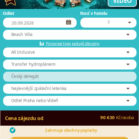
VIDEO
Odlet
Nocí v hotelu
7
Beach Villa
Porovnat typy pokojů dle ceny
All Inclusive
Transfer hydroplánem
Český delegát
Nejlevnější zpáteční letenka
Odlet Praha nebo Vídeň
90 630
Kč
/
osoba
Cena zájezdu od
Zahrnuje všechny poplatky