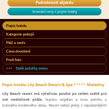
Podrobnosti zájezdu
Srovnání ceny s jinými hotely
Popis hotelu
Kategorie pokojů
Pláž a moře
Cena dovolené
Profi foto
Další položky menu
*****
Popis hotelu Lily Beach Resort & Spa
Maledivy
Lily Beach resort má výtečnou pověst po celém světě pro
své nedotčené pláže
, bujnou vegetaci a svou polohu u
krásného korálového útesu. Resort nabízí jedny z nejúžasnějších