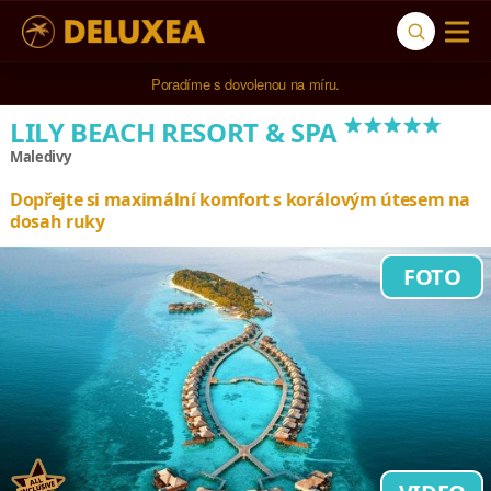
5* cestovní kancelář na luxusní dovolenou od 100.000 Kč.
*****
LILY BEACH RESORT & SPA
Maledivy
Dopřejte si maximální komfort s korálovým útesem na
dosah ruky
FOTO