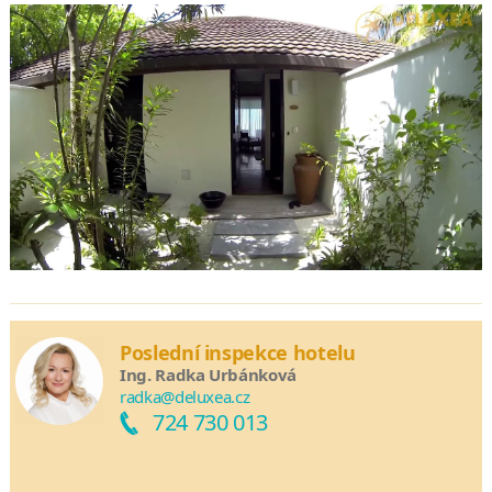
Poslední inspekce hotelu
Ing. Radka Urbánková
radka@deluxea.cz
724 730 013