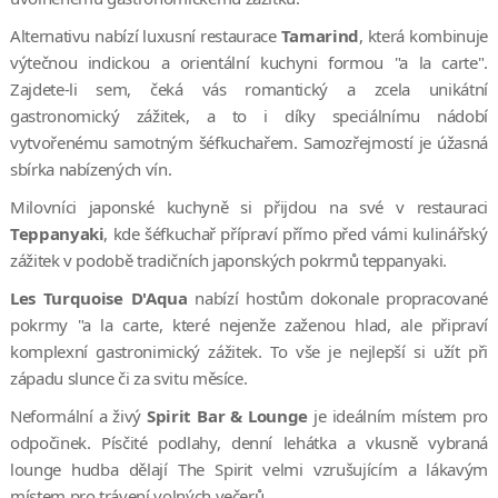
Alternativu nabízí luxusní restaurace
Tamarind
, která kombinuje
výtečnou indickou a orientální kuchyni formou "a la carte".
Zajdete-li sem, čeká vás romantický a zcela unikátní
gastronomický zážitek, a to i díky speciálnímu nádobí
vytvořenému samotným šéfkuchařem. Samozřejmostí je úžasná
sbírka nabízených vín.
Milovníci japonské kuchyně si přijdou na své v restauraci
Teppanyaki
, kde šéfkuchař přípraví přímo před vámi kulinářský
zážitek v podobě tradičních japonských pokrmů teppanyaki.
Les Turquoise D'Aqua
nabízí hostům dokonale propracované
pokrmy "a la carte, které nejenže zaženou hlad, ale připraví
komplexní gastronimický zážitek. To vše je nejlepší si užít při
západu slunce či za svitu měsíce.
Neformální a živý
Spirit Bar & Lounge
je ideálním místem pro
odpočinek. Písčité podlahy, denní lehátka a vkusně vybraná
lounge hudba dělají The Spirit velmi vzrušujícím a lákavým
místem pro trávení volných večerů.