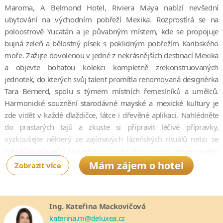
Maroma, A Belmond Hotel, Riviera Maya nabízí nevšední
ubytování na východním pobřeží Mexika. Rozprostírá se na
poloostrově Yucatán a je půvabným místem, kde se propojuje
bujná zeleň a bělostný písek s poklidným pobřežím Karibského
moře. Zažijte dovolenou v jedné z nekrásnějších destinací Mexika
a objevte bohatou kolekci kompletně zrekonstruovaných
jednotek, do kterých svůj talent promítla renomovaná designérka
Tara Bernerd, spolu s týmem místních řemeslníků a umělců.
Harmonické souznění starodávné mayské a mexické kultury je
zde vidět v každé dlaždičce, látce i dřevěné aplikaci. Nahlédněte
do prastarých tajů a zkuste si připravit léčivé přípravky,
vyzkoušejte některý ze zajímavých lázeňských rituálů nebo se
odměňte relaxační procedurou či návštěvou sauny. Během svého
pobytu můžete také využívat bazény, fitness centrum a služeb
Mám zájem o hotel
Zobrazit více
centra pro vodní sporty.
Kulinářskou cestu zajišťují dvě restaurace a dva bary, které
vynikají tím, že odebírají suroviny převážně z lokálních
Ing. Kateřina Mackovičová
udržitelných zdrojů. Ochutnejte provoněné pokrmy od slavného
katerina.m@deluxea.cz