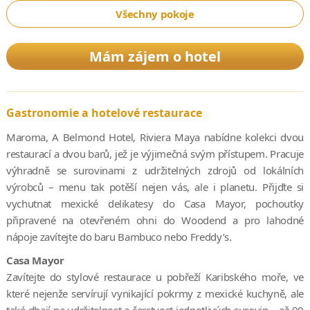
Všechny pokoje
Mám zájem o hotel
Gastronomie a hotelové restaurace
Maroma, A Belmond Hotel, Riviera Maya nabídne kolekci dvou
restaurací a dvou barů, jež je výjimečná svým přístupem. Pracuje
výhradně se surovinami z udržitelných zdrojů od lokálních
výrobců – menu tak potěší nejen vás, ale i planetu. Přijďte si
vychutnat mexické delikatesy do Casa Mayor, pochoutky
připravené na otevřeném ohni do Woodend a pro lahodné
nápoje zavítejte do baru Bambuco nebo Freddy’s.
Casa Mayor
Zavítejte do stylové restaurace u pobřeží Karibského moře, ve
které nejenže servírují vynikající pokrmy z mexické kuchyně, ale
také dbají na udržitelnost a čerstvost jednotlivých surovin – až 90