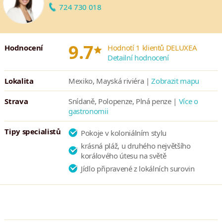
šéfkuchaře Curtise Stone, mexické speciality i lahodné nápoje.
724 730 018
*
9.7
Hodnocení
Hodnotí 1 klientů DELUXEA
Detailní hodnocení
Lokalita
Mexiko, Mayská riviéra |
Zobrazit mapu
Strava
Snídaně, Polopenze, Plná penze |
Více o
gastronomii
Tipy specialistů
Pokoje v koloniálním stylu
krásná pláž, u druhého největšího
korálového útesu na světě
Jídlo připravené z lokálních surovin