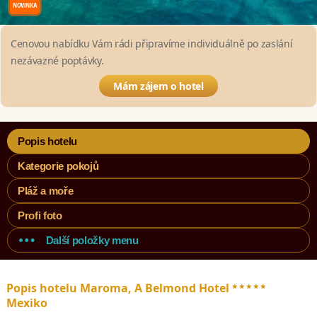
Cenovou nabídku Vám rádi připravíme individuálně po zaslání
nezávazné poptávky.
Mám zájem o hotel
Popis hotelu
Kategorie pokojů
Pláž a moře
Profi foto
Další položky menu
*****
Popis hotelu Maroma, A Belmond Hotel
Mexiko