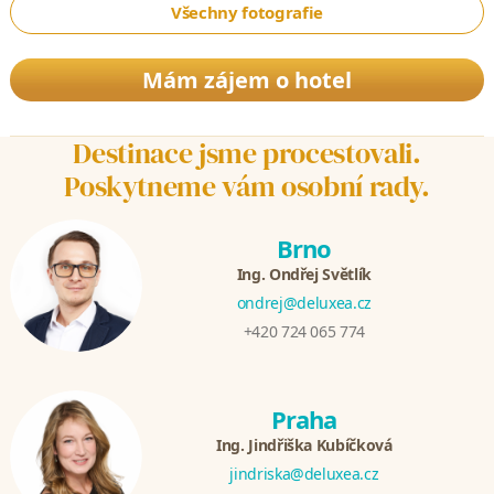
Všechny fotografie
Mám zájem o hotel
Destinace jsme procestovali.
Poskytneme vám osobní rady.
Brno
Ing. Ondřej Světlík
ondrej@deluxea.cz
+420 724 065 774
Praha
Ing. Jindřiška Kubíčková
jindriska@deluxea.cz