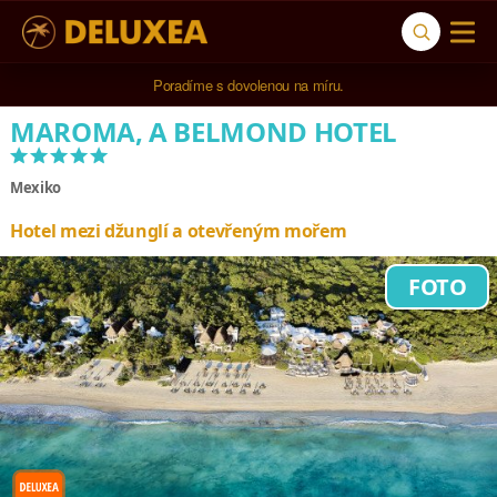
Poradíme s dovolenou na míru.
MAROMA, A BELMOND HOTEL
*****
Mexiko
Hotel mezi džunglí a otevřeným mořem
FOTO