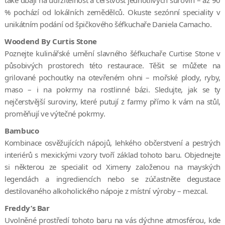
% pochází od lokálních zemědělců. Okuste sezónní speciality v
unikátním podání od špičkového šéfkuchaře Daniela Camacho.
Woodend By Curtis Stone
Poznejte kulinářské umění slavného šéfkuchaře Curtise Stone v
působivých prostorech této restaurace. Těšit se můžete na
grilované pochoutky na otevřeném ohni – mořské plody, ryby,
maso – i na pokrmy na rostlinné bázi. Sledujte, jak se ty
nejčerstvější suroviny, které putují z farmy přímo k vám na stůl,
proměňují ve výtečné pokrmy.
Bambuco
Kombinace osvěžujících nápojů, lehkého občerstvení a pestrých
interiérů s mexickými vzory tvoří základ tohoto baru. Objednejte
si některou ze specialit od Ximeny založenou na mayských
legendách a ingrediencích nebo se zúčastněte degustace
destilovaného alkoholického nápoje z místní výroby – mezcal.
Freddy’s Bar
Uvolněné prostředí tohoto baru na vás dýchne atmosférou, kde