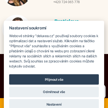
+420 724 065 778
Bratislava
Katarina Hutníková
Nastavení soukromí
katarina@deluxea.sk
Webové stránky "deluxea.cz" používají soubory cookies k
+421 948 759 074
optimalizaci dat a nastavení služeb. Kliknutím na tlačítko
"Přijmout vše" souhlasíte s využíváním cookies a
předáním údajů o chování na webu pro zobrazení cílené
reklamy na sociálních sítích a reklamních sítích na dalších
webech. Svůj souhlas se zpracováním cookies můžete
kdykoliv odvolat.
Pojištění proti úpadku 125 000 000 Kč
Přijmout vše
O společnosti
Naše ocenění
Mapa stránek
Právní doložka
Potřebujete poradit?
Zeptejte se našeho asistenta
Vyhledávání
Cookies
Odmítnout vše
Chettyho
.
© Copyright DELUXEA a.s. 1995-2026
Nyní je ideální čas na rozhodování o letní dovolené, ať ji
Nastavení
neřešíte na poslední chvíli. Smartwings i Austrian lety po