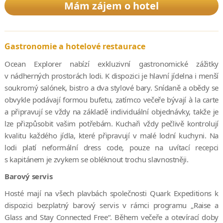
východní Grónsko a také privátní ostrov Vigur, který je domovem
Mám zájem o hotel
tisíců kachen a papuchalků. Cestou budete mít příležitost
pozorovat ledovce, hory a jedny z nejdelších fjordů, majestátní
útesy a vodopády - to vše při výletech na zodiaku, kajaku a při
Gastronomie a hotelové restaurace
pěších túrách. Za pomoci našich odborných průvodců se také
seznámíte s norskou, vikingskou, islandskou a grónskou
Ocean Explorer nabízí exkluzivní gastronomické zážitky
kulturou.
v nádherných prostorách lodi. K dispozici je hlavní jídelna i menší
soukromý salónek, bistro a dva stylové bary. Snídaně a obědy se
Iceland to Greenland: Total Solar Elipse
obvykle podávají formou bufetu, zatímco večeře bývají à la carte
Příležitosti být svědky úplného zatmění Slunce jsou vzácné. S
a připravují se vždy na základě individuální objednávky, takže je
Quark Expeditions máte šanci zažít ho v Arktidě – z paluby
lze přizpůsobit vašim potřebám. Kuchaři vždy pečlivě kontrolují
polární lodi – je ještě vzácnější vzhledem k tomu, že poslední
kvalitu každého jídla, které připravují v malé lodní kuchyni. Na
úplné zatmění Slunce severně od polárního kruhu proběhlo v
lodi platí neformální dress code, pouze na uvítací recepci
roce 2015. Další se uskuteční 12. srpna 2026. 17 denní plavba
s kapitánem je zvykem se obléknout trochu slavnostněji.
kromě pozorování úplného zatmění Slunce
Barový servis
zahrnuje prozkoumávání severovýchodního a jižního Grónska a
také návštěvu dvou nejsevernějších hlavních měst světa:
Hosté mají na všech plavbách společnosti Quark Expeditions k
islandského hlavního města Reykjavíku (64°08′ severní šířky),
dispozici bezplatný barový servis v rámci programu „Raise a
kde budete mít čas na prozkoumání, a Nuuku v Grónsku (64°11′
Glass and Stay Connected Free“. Během večeře a otevírací doby