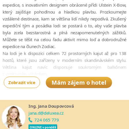
expedice, s inovativním designem obrácené přídi Ulstein X-Bow,
který zajišťuje pohodlnou a hladkou plavbu. Prozkoumejte
vzdálené destinace, kam se většina lidí nikdy nepodívá. Zkušený
expediční tým a posádka lodi se postará o to, aby vaše plavba
byla zcela bezstarostná a plná nezapomenutelných zážitků.
Můžete se těšit na celou řadu aktivit mimo loď a dobrodružné
expedice na člunech Zodiac.
Na lodi je k dispozici celkem 72 prostorných kajut až pro 138
hostů, které jsou zařízeny v moderním skandinávském stylu.
Většina kajut navíc disponuje soukromým balkónem
s venkovním výhledem.
Ocean Explorer nabízí také exkluzivní gastronomické zážitky
Mám zájem o hotel
Zobrazit více
v nádherných prostorách lodi včetně elegantních salónků, odkud
můžete obdivovat polární panoramata. Součástí lodi je
dvoupatrová knihovna, luxusní lázně se saunou, posilovna a dvě
Ing. Jana Doupovcová
venkovní vířivky. Nechybí ani rozsáhlé venkovní paluby, odkud
jana.d@deluxea.cz
můžete pozorovat kytovce a další mořské živočichy.
724 065 779
ONLINE v pondělí