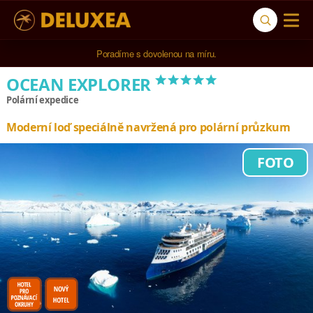
Poradíme s dovolenou na míru.
*****
OCEAN EXPLORER
Polární expedice
Moderní loď speciálně navržená pro polární průzkum
FOTO