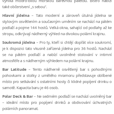
vyniká modro-bílou mořskou barevnou paletou. Bistro nabízí
Prozkoumejte legendární Severozápadní průjezd na 17ti denní
také občerstvení „s sebou“.
plavbě lodí Ocean Explorer. Tato expedice Vás provede
kanadskou Arktidou a Grónskem, navštívíte inuitské komunity a
Hlavní jídelna
– Tato moderní a zároveň útulná jídelna se
ledovcový fjord Ilulissat, který je zapsán na seznamu UNESCO.
stylovým osvětlením a současným uměním se nachází na pátém
Cestou ve šlépjejích objevitelů budete mít možnost spatřit
podlaží a pojme 144 hostů. Velká okna, sahající od podlahy až ke
rozmanitou arktickou faunu, včetně velryb, mrožů, pižmoňů a
stropu, odkrývají nádherný výhled na divokou polární krajinu.
ledních medvědů.
Soukromá jídelna
– Pro ty, kteří si chtějí dopřát více soukromí,
Northwest Passage: The Legendary Arctic Sea Route
je k dispozici tato vkusně zařízená jídelna pro 36 hostů. Nachází
se na pátém podlaží a nabízí uvolněné stolování v intimní
Plujte po stopách historické trasy Franklinovy expedice
atmosféře a s nádherným výhledem na polární krajinu.
legendárním Severozápadním průjezdem na této 17ti denní
expedici. Cestou prozkoumáte kanadskou Arktidu a Grónsko a na
Bar Latitude
– Tento nádherně osvětlený bar s pohodlnými
vlastní kůži zažijete plavbu ledovými kanály, které uvěznily
pohovkami a stolky z umělého mramoru představuje oblíbené
Franklinovu posádku, a o téměř 200 let později byly svědky
místo pro setkávání s ostatními hosty či klidné popíjení drinku o
jednoho z nejslavnějších momentů v polární historii - expedice
samotě. Kapacita baru je 46 osob.
Roalda Amundsena.
Polar Deck & Bar
– Ne sedmém podlaží se nachází uvolněný bar
Southeast to West Greenland: Glaciers, Fjords and Viking
– ideální místo pro popíjení drinků a obdivování úchvatných
History
polárních panoramat.