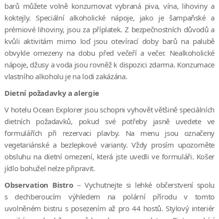
severní šířky), kde vystoupíte na charterový let zpět do
barů můžete volně konzumovat vybraná piva, vína, lihoviny a
Reykjavíku. Na palubě bude světoznámý kartograf zatmění
koktejly. Speciální alkoholické nápoje, jako je šampaňské a
Michael Zeiler, který prohloubí vaše znalosti o pozorování
prémiové lihoviny, jsou za příplatek. Z bezpečnostních důvodů a
zatmění, pozorovací astronomii a nebeské mechanice.
kvůli aktivitám mimo loď jsou otevírací doby barů na palubě
obvykle omezeny na dobu před večeří a večer. Nealkoholické
Northeast Greenland: Glaciers and Fjords
nápoje, džusy a voda jsou rovněž k dispozici zdarma. Konzumace
Prozkoumejte jednu z posledních nedotčených divočin na planetě
vlastního alkoholu je na lodi zakázána.
– a to za nepřetržitého denního světla. 11denní expedice Vás
Dietní požadavky a alergie
zavede podél odlehlého severovýchodního pobřeží Grónska –
domova největšího fjordového systému na světě – kde budete
V hotelu Ocean Explorer jsou schopni vyhovět většině speciálních
obdivovat rozmanitou a drsnou krajinu. Poznáte grónskou
dietních požadavků, pokud své potřeby jasně uvedete ve
kulturu v osadě Ittoqqortoormiit, navštívíte starobylá naleziště
formulářích při rezervaci plavby. Na menu jsou označeny
kultury Thule a budete žasnout nad obrovskými ledovci,
vegetariánské a bezlepkové varianty. Vždy prosím upozorněte
mohutnými ledovými krami a ostrými horskými štíty v krajině
obsluhu na dietní omezení, která jste uvedli ve formuláři. Košer
půlnočního slunce. Kouzlo této plavby spočívá v objevování
jídlo bohužel nelze připravit.
divokého severovýchodního Grónska zalitého nekonečným
Observation Bistro
– Vychutnejte si lehké občerstvení spolu
letním světlem.
s dechberoucím výhledem na polární přírodu v tomto
Northwest Passage: Epic High Arctic
uvolněném bistru s posezením až pro 44 hostů. Stylový interiér