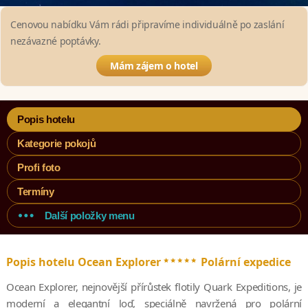
Cenovou nabídku Vám rádi připravíme individuálně po zaslání
nezávazné poptávky.
Mám zájem o hotel
Popis hotelu
Kategorie pokojů
Profi foto
Termíny
Další položky menu
*****
Popis hotelu Ocean Explorer
Polární expedice
Ocean Explorer, nejnovější přírůstek flotily Quark Expeditions, je
moderní a elegantní loď, speciálně navržená pro polární