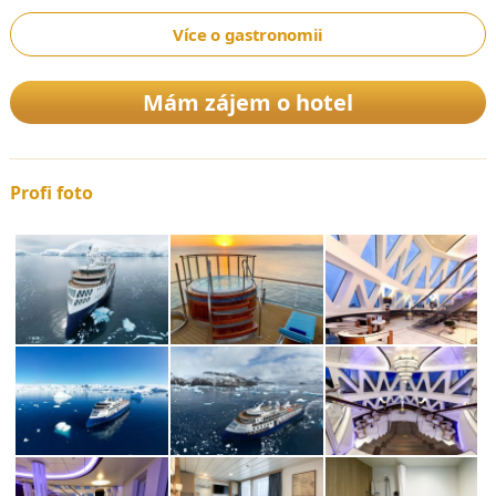
Objevte Grónsko od jihovýchodu až po západ během 15denní
expedice. Plavba nabízí fascinující kombinaci norských
Více o gastronomii
vikingských ruin, autentických grónských pobřežních komunit a
dvou lokalit zapsaných na seznamu UNESCO. To vše v kulisách
Mám zájem o hotel
hlubokých fjordů, zátok plných ledových ker, majestátních
horských štítů a údolí, která během krátkého arktického léta hrají
nádhernými barvami.
Profi foto
Spitsbergen Circumnavigation: A Rite of Passage
Tato 14ti denní cesta je naší nejobsáhlejší expedicí Špicberk a
norského Svalbardu. Budete mít příležitost se seznámit s
námořní kulturou 16. století, spatříte neopakovatelné pohledy na
nespočetná hejna ptactva na legendárním ledovci Julibreen a
útesu Alkefjellet. Při příznivém počasí budete navíc mít
jedinečnou šanci si splnit sen a obeplout celé souostroví. Při
projížďkách na kodiaku budete mít příležitost vkročit na
neprozkoumaná místa a pozorovat místní faunu včetně ledních
medvědů, mrožů a sobů.
Svalbard Explorer: Best of High Arctic Norway