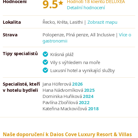
*
9.5
Hodnocení
Hodnotí 18 klientů DELUXEA
Detailní hodnocení
Mezinárodní letiště v Heraklionu je vzdáleno 75 kilometrů (50
minut) jízdy. Město Agios Nikolaos je od hotelu situováno 10
Lokalita
Řecko, Kréta, Lasithi |
Zobrazit mapu
minut jízdy.
Strava
Polopenze, Plná penze, All Inclusive |
Více o
gastronomii
Tipy specialistů
Krásná pláž
Vily s výhledem na moře
Luxusní hotel a vynikající služby
Specialisté, kteří
Jana Höferová
2026
v hotelu bydleli
Hana Nádvorníková
2025
Dominika Huňková
2024
Pavlína Zbořilová
2022
Kateřina Mackovičová
2018
Naše doporučení k Daios Cove Luxury Resort & Villas