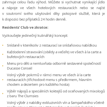
zahrnuje celou řadu výhod. Můžete si vychutnat vynikající jídlo
a nápoje ve všech hotelových restauracích nebo se najíst
v soukromí svého ubytování díky pokojové službě, která je
k dispozici bez příplatků 24 hodin denně.
Residents’ Club ve zkratce:
Vyzkoušejte jedinečný kulinářský koncept:
Snídaně v kterékoliv z restaurací se snídaňovou nabídkou
Každodenní stravování (obědy a večeře) ve všech à la carte a
bufetových restauracích
Menu pro děti a nemluvňata odborně sestavené společností
Ducasse Conseil
Volný výběr pokrmů v rámci menu ve všech à la carte
restauracích (tříchodové menu s předkrmem, hlavním
chodem a dezertem pro každého hosta)
Výběr nápojů a speciálních koktejlů od oceňovaných mixologů
z baru The Clumsies
Volný výběr z nabídky exkluzivních vín a šampaňského včetně