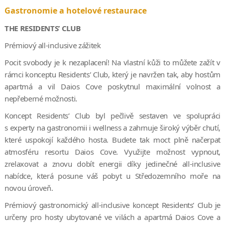
Gastronomie a hotelové restaurace
THE RESIDENTS’ CLUB
Prémiový all-inclusive zážitek
Pocit svobody je k nezaplacení! Na vlastní kůži to můžete zažít v
rámci konceptu Residents’ Club, který je navržen tak, aby hostům
apartmá a vil Daios Cove poskytnul maximální volnost a
nepřeberné možnosti.
Koncept Residents’ Club byl pečlivě sestaven ve spolupráci
s experty na gastronomii i wellness a zahrnuje široký výběr chutí,
které uspokojí každého hosta. Budete tak moct plně načerpat
atmosféru resortu Daios Cove. Využijte možnost vypnout,
zrelaxovat a znovu dobít energii díky jedinečné all-inclusive
nabídce, která posune váš pobyt u Středozemního moře na
novou úroveň.
Prémiový gastronomický all-inclusive koncept Residents’ Club je
určeny pro hosty ubytované ve vilách a apartmá Daios Cove a