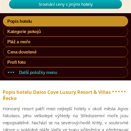
Srovnání ceny s jinými hotely
Popis hotelu
Kategorie pokojů
Pláž a moře
Cena dovolené
Profi foto
Další položky menu
*****
Popis hotelu Daios Cove Luxury Resort & Villas
Řecko
Honosný resort patří mezi nejlepší hotely v okolí města Agios
Nikolaos. Jeho velkolepé výhledy na Středozemní moře jsou
nepopsatelné. Nachází se na severovýchodě Kréty, v soukromé
zátoce u poklidné pláže Vathi ve tvaru půlměsíce a představuje