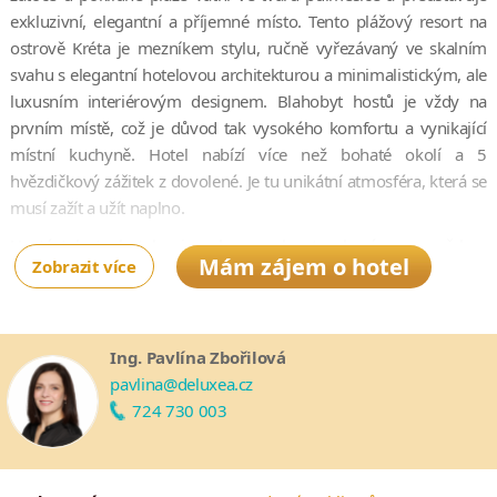
exkluzivní, elegantní a příjemné místo. Tento plážový resort na
ostrově Kréta je mezníkem stylu, ručně vyřezávaný ve skalním
svahu s elegantní hotelovou architekturou a minimalistickým, ale
luxusním interiérovým designem. Blahobyt hostů je vždy na
prvním místě, což je důvod tak vysokého komfortu a vynikající
místní kuchyně. Hotel nabízí více než bohaté okolí a 5
hvězdičkový zážitek z dovolené. Je tu unikátní atmosféra, která se
musí zažít a užít naplno.
Hosté tohoto hotelu si mohou zaplavat v bazénu s mořskou
Mám zájem o hotel
Zobrazit více
vodou a užívat si relaxační péči v místních lázních. K dispozici je
také centrum vodních sportů, fitness centrum, tenisové kurty,
zábavní program a řada exkurzí, díky nimž poznáte největší
poklady Kréty.
Ing. Pavlína Zbořilová
pavlina@deluxea.cz
Hosté zcela poprvé využívat ubytování v kategorii
The
724 730 003
Collection
. Ta zahrnuje nově zrekonstruované suity stvořené pro
výjimečný zážitek ze Středomoří. Interiéry jsou otevřené, vnitřní a
venkovní prostory zcela nenásilně vplouvají jeden do druhého.
Design suit je nadčasový.