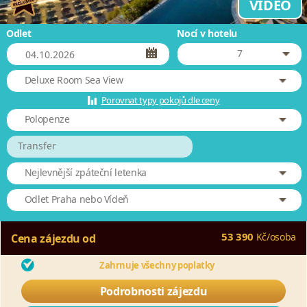
VIDEO
Odlet
Nocí v hotelu
7
Deluxe Room Sea View
Porovnat typy pokojů dle ceny
Polopenze
Transfer
Nejlevnější zpáteční letenka
Odlet Praha nebo Vídeň
53 390
Kč
/
osoba
Cena zájezdu od
Zahrnuje všechny poplatky
Podrobnosti zájezdu