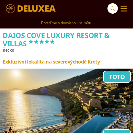
5* cestovní kancelář na luxusní dovolenou od 100.000 Kč.
DAIOS COVE LUXURY RESORT &
*****
VILLAS
Řecko
Exkluzivní lokalita na severovýchodě Kréty
FOTO