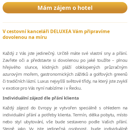
Mám zájem o hotel
V cestovní kanceláři DELUXEA Vám připravíme
dovolenou na míru
Každý z Vás jste jedinečný. Určitě máte své vlastní sny a přání.
Zavřete oči a představte si dovolenou po jaké toužíte – plnou
hřejivého slunce, klidných pláží obklopených průzračným
azurovým mořem, gastronomických zážitků a golfových greenů
či tradičních lázní. Luxus nejvyšší světové třídy, na který jste zvyklí
v exotice pro Vás nyní nabízíme i v Řecku.
Individuální zájezd dle přání klienta
Každý zájezd do Evropy je vytvořen speciálně s ohledem na
individuální přání a potřeby klienta. Termín, délka pobytu, místo
nebo styl ubytování, vše bude sestaveno podle Vašich přání.
Stejně jako Vy jste jedinečná osobnost, bude individuálně