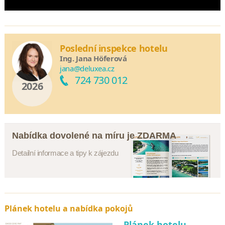
Poslední inspekce hotelu
Ing. Jana Höferová
jana@deluxea.cz
724 730 012
2026
Nabídka dovolené na míru je ZDARMA
Detailní informace a tipy k zájezdu
Plánek hotelu a nabídka pokojů
Plánek hotelu