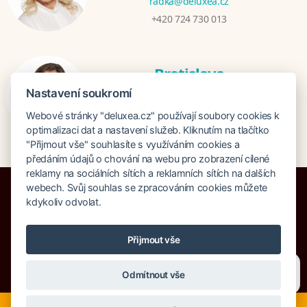
radka@deluxea.cz
+420 724 730 013
Bratislava
Katarina Hutníková
Nastavení soukromí
katarina@deluxea.sk
Webové stránky "deluxea.cz" používají soubory cookies k
+421 948 759 074
optimalizaci dat a nastavení služeb. Kliknutím na tlačítko
"Přijmout vše" souhlasíte s využíváním cookies a
předáním údajů o chování na webu pro zobrazení cílené
reklamy na sociálních sítích a reklamních sítích na dalších
webech. Svůj souhlas se zpracováním cookies můžete
kdykoliv odvolat.
Pojištění proti úpadku 125 000 000 Kč
Přijmout vše
O společnosti
Naše ocenění
Mapa stránek
Právní doložka
Potřebujete poradit?
Zeptejte se našeho asistenta
Vyhledávání
Cookies
Odmítnout vše
Chettyho
.
© Copyright DELUXEA a.s. 1995-2026
Nyní je ideální čas na rozhodování o letní dovolené, ať ji