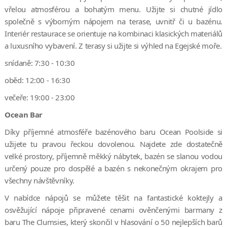
vřelou atmosférou a bohatým menu. Užijte si chutné jídlo
společně s výborným nápojem na terase, uvnitř či u bazénu.
Interiér restaurace se orientuje na kombinaci klasických materiálů
a luxusního vybavení. Z terasy si užijte si výhled na Egejské moře.
snídaně: 7:30 - 10:30
oběd: 12:00 - 16:30
večeře: 19:00 - 23:00
Ocean Bar
Díky příjemné atmosféře bazénového baru Ocean Poolside si
užijete tu pravou řeckou dovolenou. Najdete zde dostatečně
velké prostory, příjemně měkký nábytek, bazén se slanou vodou
určený pouze pro dospělé a bazén s nekonečným okrajem pro
všechny návštěvníky.
V nabídce nápojů se můžete těšit na fantastické koktejly a
osvěžující nápoje připravené cenami ověnčenými barmany z
baru The Clumsies, který skončil v hlasování o 50 nejlepších barů