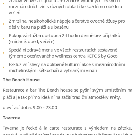
značky Veuve Clicquot a 250 značek vybraných řeckých i
mezinárodních vín s různých oblastí ke každému obědu a
večeři
Zmrzlina, nealkoholické nápoje a čerstvé ovocné džusy pro
děti v baru na pláži a u bazénu
Pokojová služba dostupná 24 hodin denně bez příplatků
(snídaně, oběd, večeře)
Speciální zdravé menu ve všech restauracích sestavené
týmem z oceňovaného wellness centra KEPOS by Goco
Exkluzivní slevy na oblíbené kulturní akce s mezinárodními
michelinskými šéfkuchaři a vybranými vinaři
The Beach House
Restaurace a bar The Beach house se pyšní svým umístěním na
pláži a je tak přímo ideální na zažití tradiční atmosféry Kréty.
otevírací doba: 9:00 - 23:00
Taverna
Taverna je řecké à la carte restaurace s výhledem na zátoku,
podává vynikající místní speciality s bohatým výběrem řeckých a