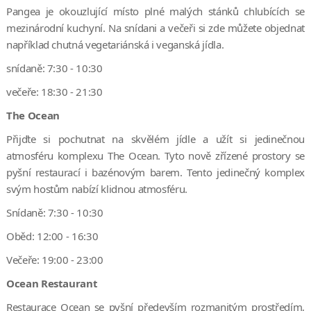
Pangea je okouzlující místo plné malých stánků chlubících se
mezinárodní kuchyní. Na snídani a večeři si zde můžete objednat
například chutná vegetariánská i veganská jídla.
snídaně: 7:30 - 10:30
večeře: 18:30 - 21:30
The Ocean
Přijďte si pochutnat na skvělém jídle a užít si jedinečnou
atmosféru komplexu The Ocean. Tyto nově zřízené prostory se
pyšní restaurací i bazénovým barem. Tento jedinečný komplex
svým hostům nabízí klidnou atmosféru.
Snídaně: 7:30 - 10:30
Oběd: 12:00 - 16:30
Večeře: 19:00 - 23:00
Ocean Restaurant
Restaurace Ocean se pyšní především rozmanitým prostředím,