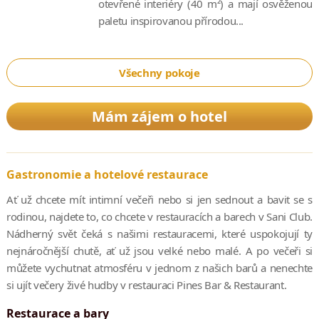
otevřené interiéry (40 m²) a mají osvěženou
prvotřídní dětská menu navržená Annabel Karmel, rodinný
paletu inspirovanou přírodou...
„cákací“ bazének (Family Splash Pool) nebo vzrušující
dobrodružství Sani Adventure. Tyto iniciativy jsou založeny na
zkušenostech rodinných akademií a aktivit ve spolupráci
Všechny pokoje
s nejlepšími značkami na světě.
Mám zájem o hotel
Gastronomie a hotelové restaurace
Ať už chcete mít intimní večeři nebo si jen sednout a bavit se s
rodinou, najdete to, co chcete v restauracích a barech v Sani Club.
Nádherný svět čeká s našimi restauracemi, které uspokojují ty
nejnáročnější chutě, ať už jsou velké nebo malé. A po večeři si
můžete vychutnat atmosféru v jednom z našich barů a nenechte
si ujít večery živé hudby v restauraci Pines Bar & Restaurant.
Restaurace a bary