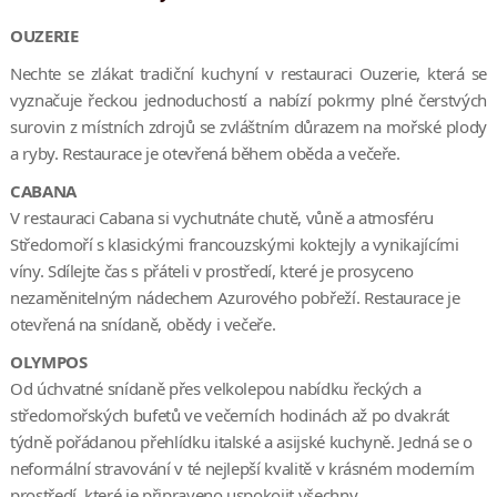
OUZERIE
Nechte se zlákat tradiční kuchyní v restauraci Ouzerie, která se
vyznačuje řeckou jednoduchostí a nabízí pokrmy plné čerstvých
surovin z místních zdrojů se zvláštním důrazem na mořské plody
a ryby. Restaurace je otevřená během oběda a večeře.
CABANA
V restauraci Cabana si vychutnáte chutě, vůně a atmosféru
Středomoří s klasickými francouzskými koktejly a vynikajícími
víny. Sdílejte čas s přáteli v prostředí, které je prosyceno
nezaměnitelným nádechem Azurového pobřeží. Restaurace je
otevřená na snídaně, obědy i večeře.
OLYMPOS
Od úchvatné snídaně přes velkolepou nabídku řeckých a
středomořských bufetů ve večerních hodinách až po dvakrát
týdně pořádanou přehlídku italské a asijské kuchyně. Jedná se o
neformální stravování v té nejlepší kvalitě v krásném moderním
prostředí, které je připraveno uspokojit všechny