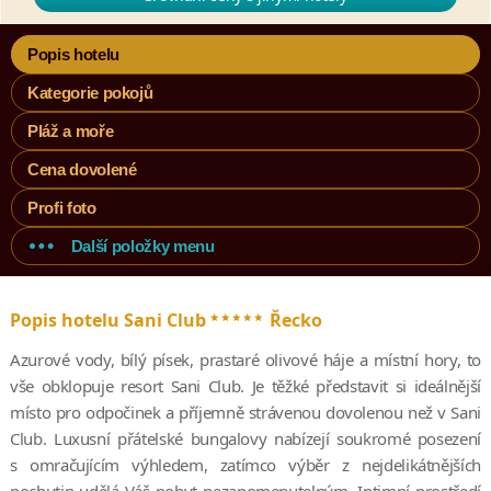
Popis hotelu
Kategorie pokojů
Pláž a moře
Cena dovolené
Profi foto
Další položky menu
*****
Popis hotelu Sani Club
Řecko
Azurové vody, bílý písek, prastaré olivové háje a místní hory, to
vše obklopuje resort Sani Club. Je těžké představit si ideálnější
místo pro odpočinek a příjemně strávenou dovolenou než v Sani
Club. Luxusní přátelské bungalovy nabízejí soukromé posezení
s omračujícím výhledem, zatímco výběr z nejdelikátnějších