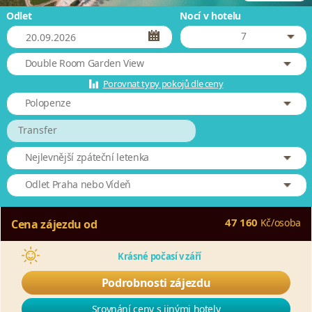
Odlet
Nocí v hotelu
7
Double Room Garden View
Porovnat typy pokojů dle ceny
Polopenze
Transfer
Nejlevnější zpáteční letenka
Odlet Praha nebo Vídeň
47 160
Kč
/
osoba
Cena zájezdu od
Krásné počasí v září
Podrobnosti zájezdu
Srovnání ceny s jinými hotely