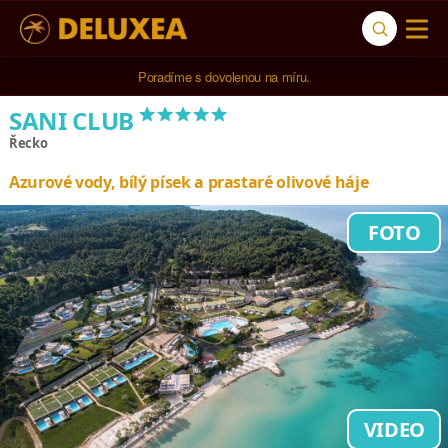
5* cestovní kancelář na luxusní dovolenou od 100.000 Kč.
*****
SANI CLUB
Řecko
Azurové vody, bílý písek a prastaré olivové háje
FOTO
VIDEO