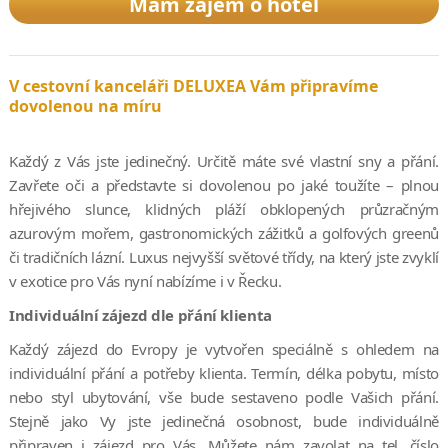
Mám zájem o hotel
V cestovní kanceláři DELUXEA Vám připravíme
dovolenou na míru
Každý z Vás jste jedinečný. Určitě máte své vlastní sny a přání.
Zavřete oči a představte si dovolenou po jaké toužíte – plnou
hřejivého slunce, klidných pláží obklopených průzračným
azurovým mořem, gastronomických zážitků a golfových greenů
či tradičních lázní. Luxus nejvyšší světové třídy, na který jste zvyklí
v exotice pro Vás nyní nabízíme i v Řecku.
Individuální zájezd dle přání klienta
Každý zájezd do Evropy je vytvořen speciálně s ohledem na
individuální přání a potřeby klienta. Termín, délka pobytu, místo
nebo styl ubytování, vše bude sestaveno podle Vašich přání.
Stejně jako Vy jste jedinečná osobnost, bude individuálně
připraven i zájezd pro Vás. Můžete nám zavolat na tel. číslo