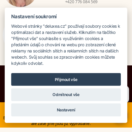
+420 776 084 569
Nastavení soukromí
Bratislava
Webové stránky "deluxea.cz" používají soubory cookies k
Katarina Hutníková
optimalizaci dat a nastavení služeb. Kliknutím na tlačítko
"Přijmout vše" souhlasíte s využíváním cookies a
katarina@deluxea.sk
předáním údajů o chování na webu pro zobrazení cílené
+421 948 759 074
reklamy na sociálních sítích a reklamních sítích na dalších
webech. Svůj souhlas se zpracováním cookies můžete
kdykoliv odvolat.
Přijmout vše
Potřebujete poradit?
Zeptejte se našeho asistenta
Pojištění proti úpadku 125 000 000 Kč
Odmítnout vše
Chettyho
.
O společnosti
Naše ocenění
Mapa stránek
Právní doložka
Nyní je ideální čas na rozhodování o letní dovolené, ať ji
Nastavení
Vyhledávání
Cookies
neřešíte na poslední chvíli. Smartwings i Austrian lety po
×
Evropě neruší. Mnohé hotely v Evropě stále nabízí akční ceny,
ale zase jiné jsou již vyprodané.
© Copyright DELUXEA a.s. 1995-2026