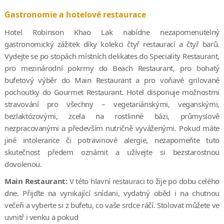
Gastronomie a hotelové restaurace
Hotel Robinson Khao Lak nabídne nezapomenutelný
gastronomický zážitek díky kolekci čtyř restaurací a čtyř barů.
Vydejte se po stopách místních delikates do Speciality Restaurant,
pro mezinárodní pokrmy do Beach Restaurant, pro bohatý
bufetový výběr do Main Restaurant a pro voňavé grilované
pochoutky do Gourmet Restaurant. Hotel disponuje možnostmi
stravování pro všechny – vegetariánskými, veganskými,
bezlaktózovými, zcela na rostlinné bázi, průmyslově
nezpracovanými a především nutričně vyváženými. Pokud máte
jiné intolerance či potravinové alergie, nezapomeňte tuto
skutečnost předem oznámit a užívejte si bezstarostnou
dovolenou.
Main Restaurant:
V této hlavní restauraci to žije po dobu celého
dne. Přijďte na vynikající snídani, vydatný oběd i na chutnou
večeři a vyberte si z bufetu, co vaše srdce ráčí. Stolovat můžete ve
uvnitř i venku a pokud