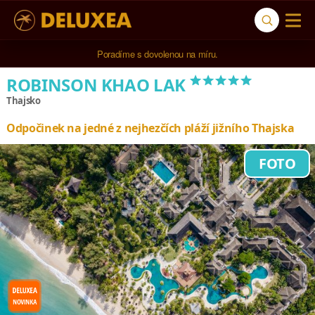
5* cestovní kancelář na luxusní dovolenou od 100.000 Kč.
*****
ROBINSON KHAO LAK
Thajsko
Odpočinek na jedné z nejhezčích pláží jižního Thajska
FOTO