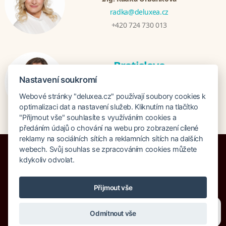
radka@deluxea.cz
+420 724 730 013
Bratislava
Katarina Hutníková
Nastavení soukromí
katarina@deluxea.sk
Webové stránky "deluxea.cz" používají soubory cookies k
+421 948 759 074
optimalizaci dat a nastavení služeb. Kliknutím na tlačítko
"Přijmout vše" souhlasíte s využíváním cookies a
předáním údajů o chování na webu pro zobrazení cílené
reklamy na sociálních sítích a reklamních sítích na dalších
webech. Svůj souhlas se zpracováním cookies můžete
kdykoliv odvolat.
Pojištění proti úpadku 125 000 000 Kč
Přijmout vše
O společnosti
Naše ocenění
Mapa stránek
Právní doložka
Potřebujete poradit?
Zeptejte se našeho asistenta
Vyhledávání
Cookies
Odmítnout vše
Chettyho
.