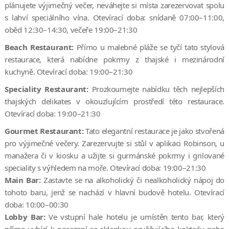
plánujete výjimečný večer, neváhejte si místa zarezervovat spolu
s lahví speciálního vína. Otevírací doba: snídaně 07:00–11:00,
oběd 12:30–14:30, večeře 19:00–21:30
Beach Restaurant:
Přímo u malebné pláže se tyčí tato stylová
restaurace, která nabídne pokrmy z thajské i mezinárodní
kuchyně. Otevírací doba: 19:00–21:30
Speciality Restaurant:
Prozkoumejte nabídku těch nejlepších
thajských delikates v okouzlujícím prostředí této restaurace.
Otevírací doba: 19:00–21:30
Gourmet Restaurant:
Tato elegantní restaurace je jako stvořená
pro výjimečné večery. Zarezervujte si stůl v aplikaci Robinson, u
manažera či v kiosku a užijte si gurmánské pokrmy i grilované
speciality s výhledem na moře. Otevírací doba: 19:00–21:30
Main Bar:
Zastavte se na alkoholický či nealkoholický nápoj do
tohoto baru, jenž se nachází v hlavní budově hotelu. Otevírací
doba: 10:00–00:30
Lobby Bar:
Ve vstupní hale hotelu je umístěn tento bar, který
přímo vybízí k posezení se sklenkou osvěžujícího koktejlu nebo