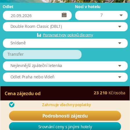
Odlet
Nocí v hotelu
7
Double Room Classic (DBL1)
Porovnat typy pokojů dle ceny
Snídaně
Transfer
Nejlevnější zpáteční letenka
Odlet Praha nebo Vídeň
23 210
Kč
/
osoba
Cena zájezdu od
Zahrnuje všechny poplatky
Podrobnosti zájezdu
Srovnání ceny s jinými hotely