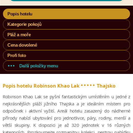
Popis hotelu
Kategorie pokojů
Pláž a moře
Cena dovolené
Profi foto
Další položky menu
*****
Popis hotelu Robinson Khao Lak
Thajsko
Robinson Khao Lak se pyšní fantastickým umístěním u jedné z
nejkrásnějších pláží jižního Thajska a je ideálním místem pro
odpočinek i aktivní vyžití. Areál hotelu zasazený do nádherné
přírody nabízí ubytování pro jednotlivce, páry, rodiny, menší a
větší skupiny. K dispozici je až 320 jednotek v 16 různých
kategoriích. Prozkoumejte rozmanitou kolekci, pestrou nabídku