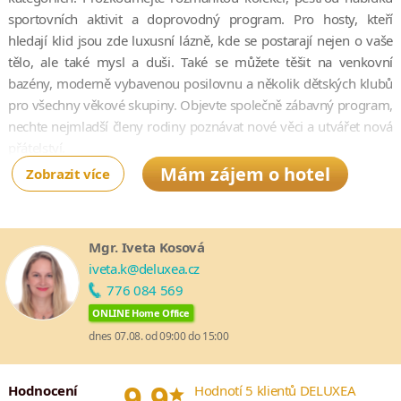
sportovních aktivit a doprovodný program. Pro hosty, kteří
hledají klid jsou zde luxusní lázně, kde se postarají nejen o vaše
tělo, ale také mysl a duši. Také se můžete těšit na venkovní
bazény, moderně vybavenou posilovnu a několik dětských klubů
pro všechny věkové skupiny. Objevte společně zábavný program,
nechte nejmladší členy rodiny poznávat nové věci a utvářet nová
přátelství.
Mám zájem o hotel
Zobrazit více
Součástí hotelu jsou také kulinářské klenoty – čtyři restaurace a
čtyři bary –, které zajistí uspokojení vašich chuťových buněk.
Jídelní lístek pokrývá to nejlepší z thajské i mezinárodní kuchyně
a neopomíná na hosty s potravinovými alergiemi, intolerancemi
Mgr. Iveta Kosová
či preferencemi. Pokud budete chtít, můžete si stáhnout unikátní
iveta.k@deluxea.cz
aplikaci Robinson, která vám umožní zarezervovat si stůl v
776 084 569
restauracích, prohlédnout si denní program, sportovní aktivity,
ONLINE Home Office
turnaje, kurzy, zajímavosti nebo komunikovat s jinými hosty.
dnes 07.08. od 09:00 do 15:00
Dopřejte si pobyt v ekologicky smýšlejícím hotelu u průzračného
Andamanského moře a zažijte nezapomenutelnou dovolenou.
*
9.9
Hodnocení
Hodnotí 5 klientů DELUXEA