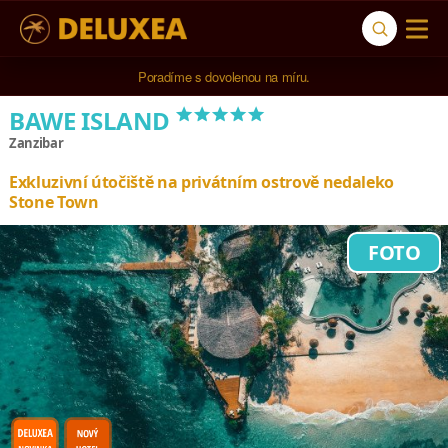
5* cestovní kancelář na luxusní dovolenou od 100.000 Kč.
*****
BAWE ISLAND
Zanzibar
Exkluzivní útočiště na privátním ostrově nedaleko
Stone Town
FOTO