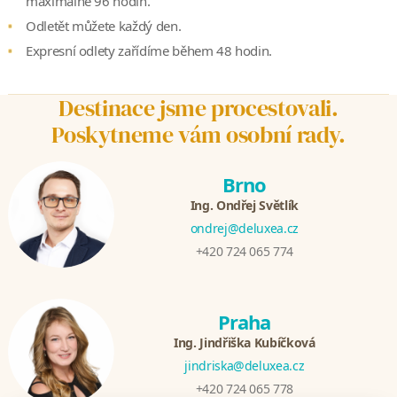
maximálně 96 hodin.
Odletět můžete každý den.
Expresní odlety zařídíme během 48 hodin.
Destinace jsme procestovali.
Poskytneme vám osobní rady.
Brno
Ing. Ondřej Světlík
ondrej@deluxea.cz
+420 724 065 774
Praha
Ing. Jindřiška Kubíčková
jindriska@deluxea.cz
+420 724 065 778