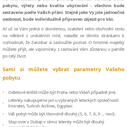
pobytu, výlety nebo kvalita ubytování - všechno bude
sestaveno podle Vašich přání. Stejně jako Vy jste jedinečná
osobnost, bude individuálně připraven zájezd pro Vás.
Ať už se Vám jedná o dovolenou, svatební nebo obchodní cestu
na některé z unikátních míst, nalaďte se těmito stránkami k
rozhodnutí, že Zanzibar si zasloužíte poznat. O hmotné majetky
můžete přijít, ale vzpomínky z cestování Vám zůstanou v paměti
po celý život.
Sami si můžete vybrat parametry Vašeho
pobytu
Odletové letiště může být Praha nebo Vídeň případně jiné.
Letenky nakupujeme jen u vybraných leteckých společností
Emirates, Turkish Airlines, Egyptair.
Váš pobyt může být libovolně dlouhý (5, 6, 7, 8, 9 ... nocí).
Stop over v Dubaji v rámci letenky může být dlouhý