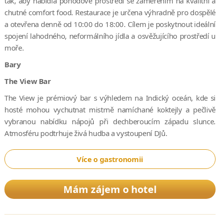
tak, aby nabídla pohodové prostředí se zaměřením na kvalitní a
chutné comfort food. Restaurace je určena výhradně pro dospělé
a otevřena denně od 10:00 do 18:00. Cílem je poskytnout ideální
spojení lahodného, neformálního jídla a osvěžujícího prostředí u
moře.
Bary
The View Bar
The View je prémiový bar s výhledem na Indický oceán, kde si
hosté mohou vychutnat mistrně namíchané koktejly a pečlivě
vybranou nabídku nápojů při dechberoucím západu slunce.
Atmosféru podtrhuje živá hudba a vystoupení DJů.
Více o gastronomii
Mám zájem o hotel