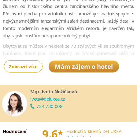
člunem od historického centra zanzibarského hlavního města.
Přistávací plocha pro vrtulník navíc umožňuje snadné spojení s
nejvýznamnějšími tanzanskými safari destinacemi. Každý detail v
tomto moderním elegantním africkém resortu je navržen tak,
aby zajistil hostům nezapomenutelný pobyt.
Ubytovat se můžete v některé ze 70 stylových vil se soukromým
bazénem, které jsou rozmístěny na široké panenské pláži či
přímo nad křišťálově čistou lagunou. Vily vynikají
Mám zájem o hotel
Zobrazit více
minimalistickým africkým designem vytvářejícím uvolněnou
atmosféru. Samozřejmostí jsou také služby komorníka dostupné
pro všechny hosty. Nechybí ani personalizované služby
concierge od přistání na letišti.
Mgr. Iveta Nožičková
iveta@deluxea.cz
Hotel Bawe Island svým hostům navíc nabízí velkorysý koncept
724 730 008
Dine Around, který zahrnuje bezplatné stravování ve čtyřech
restauracích a jednom baru. Nechybí ani špičkové lázně,
nejrůznější sportovní aktivity a potápěčské centrum, díky kterým
*
9.6
budete mít na ostrově pořád co dělat.
Hodnocení
Hodnotí 5 klientů DELUXEA