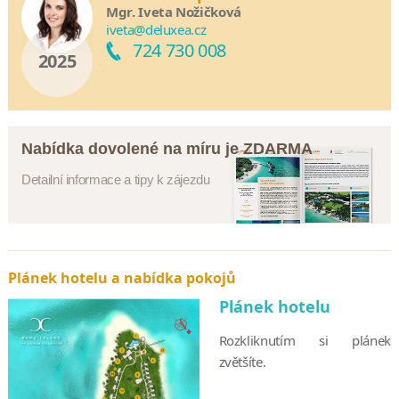
Mgr. Iveta Nožičková
iveta@deluxea.cz
724 730 008
2025
Nabídka dovolené na míru je ZDARMA
Detailní informace a tipy k zájezdu
Plánek hotelu a nabídka pokojů
Plánek hotelu
Rozkliknutím si plánek
zvětšíte.