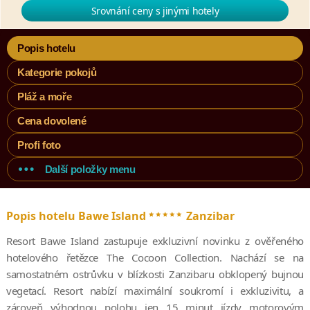
Srovnání ceny s jinými hotely
Popis hotelu
Kategorie pokojů
Pláž a moře
Cena dovolené
Profi foto
Další položky menu
*****
Popis hotelu Bawe Island
Zanzibar
Resort Bawe Island zastupuje exkluzivní novinku z ověřeného
hotelového řetězce The Cocoon Collection. Nachází se na
samostatném ostrůvku v blízkosti Zanzibaru obklopený bujnou
vegetací. Resort nabízí maximální soukromí i exkluzivitu, a
zároveň výhodnou polohu jen 15 minut jízdy motorovým