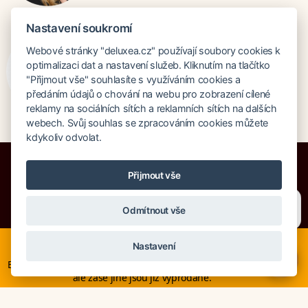
Nastavení soukromí
Bratislava
Webové stránky "deluxea.cz" používají soubory cookies k
Katarina Hutníková
optimalizaci dat a nastavení služeb. Kliknutím na tlačítko
"Přijmout vše" souhlasíte s využíváním cookies a
katarina@deluxea.sk
předáním údajů o chování na webu pro zobrazení cílené
+421 948 759 074
reklamy na sociálních sítích a reklamních sítích na dalších
webech. Svůj souhlas se zpracováním cookies můžete
kdykoliv odvolat.
Přijmout vše
Potřebujete poradit?
Zeptejte se našeho asistenta
Pojištění proti úpadku 125 000 000 Kč
Odmítnout vše
Chettyho
.
O společnosti
Naše ocenění
Mapa stránek
Právní doložka
Nyní je ideální čas na rozhodování o letní dovolené, ať ji
Nastavení
Vyhledávání
Cookies
neřešíte na poslední chvíli. Smartwings i Austrian lety po
×
Evropě neruší. Mnohé hotely v Evropě stále nabízí akční ceny,
ale zase jiné jsou již vyprodané.
© Copyright DELUXEA a.s. 1995-2026