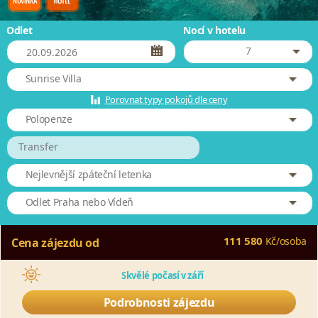
Odlet
Nocí v hotelu
7
Sunrise Villa
Porovnat typy pokojů dle ceny
Polopenze
Transfer
Nejlevnější zpáteční letenka
Odlet Praha nebo Vídeň
111 580
Kč
/
osoba
Cena zájezdu od
Skvělé počasí v září
Podrobnosti zájezdu