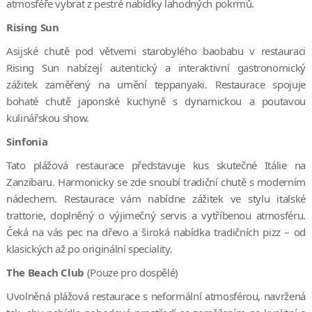
atmosféře vybrat z pestré nabídky lahodných pokrmů.
Rising Sun
Asijské chutě pod větvemi starobylého baobabu v restauraci
Rising Sun nabízejí autentický a interaktivní gastronomický
zážitek zaměřený na umění teppanyaki. Restaurace spojuje
bohaté chutě japonské kuchyně s dynamickou a poutavou
kulinářskou show.
Sinfonia
Tato plážová restaurace představuje kus skutečné Itálie na
Zanzibaru. Harmonicky se zde snoubí tradiční chutě s moderním
nádechem. Restaurace vám nabídne zážitek ve stylu italské
trattorie, doplněný o výjimečný servis a vytříbenou atmosféru.
Čeká na vás pec na dřevo a široká nabídka tradičních pizz – od
klasických až po originální speciality.
The Beach Club
(Pouze pro dospělé)
Uvolněná plážová restaurace s neformální atmosférou, navržená