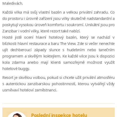
Maledivách.
Každá vilka má svůj vlastní bazén a velkou privátní zahradu. Co
do prostoru i úrovně zařízení jsou vilky skutečně nadstandardní a
poskytují vysokou úroveň komfortu i soukromí. Unikátní jsou pro
Zanzibar i vodní vilky, které rezort také nabízí.
Hosté jistě ocení hlavní hotelový bazén, který se nachází v
blízkosti hlavní restaurace a baru The View. Zde si večer nenechte
ujít dechberoucí západy slunce s hudebním nebo tanečním
programem a skvělým koktejlem. Ke každé vilce jsou k dispozici
kola zdarma anebo mají klienti samozřejmě možnost využít
hotelové buggy.
Resort je skvělou volbou, pokud si chcete užít privátní atmosféru
s autentickou zanzibarskou pohostinností, kterou vytvářejí vždy
usměvaví hoteloví zaměstnanci.
Poslední inspekce hotelu